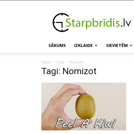
Starpbridis.lv
SĀKUMS
IZKLAIDE
SIEVIETĒM
Mājas
Tagi
Nomizot
Tagi: Nomizot