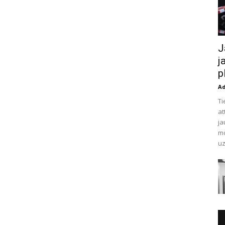
J
j
p
A
Ti
at
ja
mo
uz