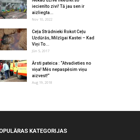
Nekad dzīvē neēdiet šo
iecienīto zivi! Tā jau sen ir
aizliegta...
Nov 10, 2022
Ceļa Strādnieki Rokot Ceļu
Uzdūrās, Milzīgai Kastei – Kad
Viņi To...
Jūn 5, 2017
Ārsti pateica : “Atvadieties no
viņa! Mēs nepaspēsim viņu
aizvest!”
Aug 19, 2018
OPULĀRAS KATEGORIJAS