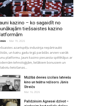
auni kazino – ko sagaidīt no
aunākajām tiešsaistes kazino
latformām
dmin
-
Mar 19, 2026
ešsaistes azartspēļu industrija nepārtraukti
tīstās, un katru gadu tirgū parādās arvien vairāk
unu platformu. Jauni kazino piesaista spēlētājus ar
dernām tehnoloģijām, lielākiem bonusiem un
labotu lietošanas...
Mūžībā devies izcilais latviešu
kino un teātra režisors Jānis
Streičs
Mar 16, 2026
Palīdzēsim Agnesei dzīvot –