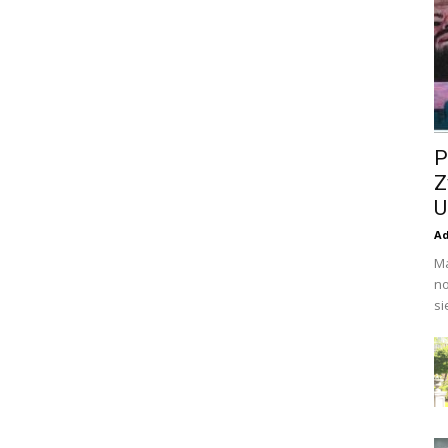
P
Z
U
A
Ma
no
si