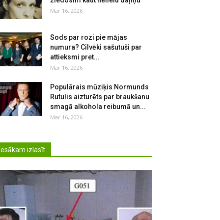
ziedosim kaut nelielu daļiņu
Mar 16, 2026
Sods par rozi pie mājas
numura? Cilvēki sašutuši par
attieksmi pret...
Mar 16, 2026
Populārais mūziķis Normunds
Rutulis aizturēts par braukšanu
smagā alkohola reibumā un...
Mar 16, 2026
Iesākam izlasīt