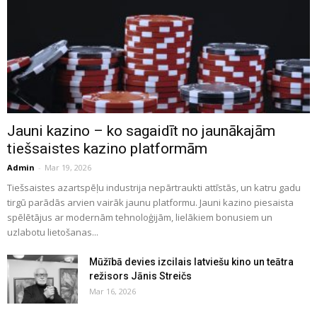
Jauni kazino – ko sagaidīt no jaunākajām
tiešsaistes kazino platformām
Admin
-
Mar 19, 2026
Tiešsaistes azartspēļu industrija nepārtraukti attīstās, un katru gadu
tirgū parādās arvien vairāk jaunu platformu. Jauni kazino piesaista
spēlētājus ar modernām tehnoloģijām, lielākiem bonusiem un
uzlabotu lietošanas...
Mūžībā devies izcilais latviešu kino un teātra
režisors Jānis Streičs
Mar 16, 2026