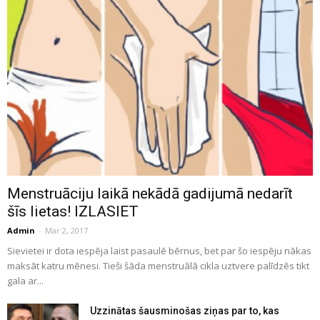
Menstruāciju laikā nekādā gadijumā nedarīt
šīs lietas! IZLASIET
Admin
-
Mar 2, 2017
Sievietei ir dota iespēja laist pasaulē bērnus, bet par šo iespēju nākas
maksāt katru mēnesi. Tieši šāda menstruālā cikla uztvere palīdzēs tikt
gala ar...
Uzzinātas šausminošas ziņas par to, kas