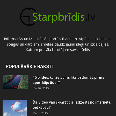
Informatīvs un izklaidējošs portāls ikvienam. Atpūties no ikdienas
steigas un darbiem, smelies daudz jaunu ideju un izklaidējies.
Katram portāla lietotājam savs stūrītis.
POPULĀRĀKIE RAKSTI
15 bildes, kuras Jums liks padomāt, pirms
spert kāju ūdenī
Jūn 20, 2015
Šis video vairākkārt ticis izdzēsts no interneta,
bet kāpēc?
Mai 5, 2015