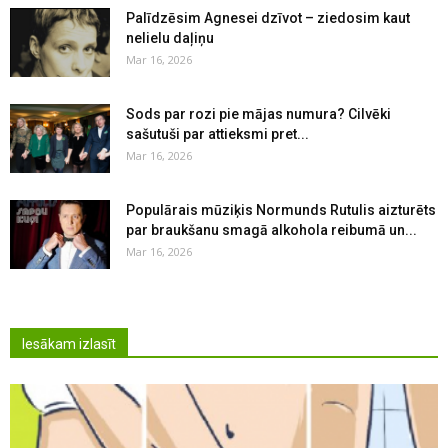
Palīdzēsim Agnesei dzīvot – ziedosim kaut
nelielu daļiņu
Mar 16, 2026
Sods par rozi pie mājas numura? Cilvēki
sašutuši par attieksmi pret...
Mar 16, 2026
Populārais mūziķis Normunds Rutulis aizturēts
par braukšanu smagā alkohola reibumā un...
Mar 16, 2026
Iesākam izlasīt