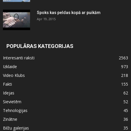
Spoks kas peldas kopā ar puikām
Apr 19, 2015
POPULĀRAS KATEGORIJAS
Interesanti raksti
2563
Izklaide
973
Video Klubs
218
Fakti
155
Idejas
62
Sievietēm
52
Tehnoloģijas
45
Zinātne
36
Bilžu galerijas
35