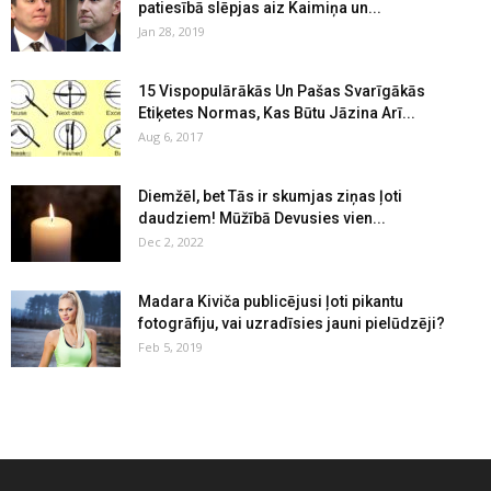
patiesībā slēpjas aiz Kaimiņa un...
Jan 28, 2019
15 Vispopulārākās Un Pašas Svarīgākās
Etiķetes Normas, Kas Būtu Jāzina Arī...
Aug 6, 2017
Diemžēl, bet Tās ir skumjas ziņas ļoti
daudziem! Mūžībā Devusies vien...
Dec 2, 2022
Madara Kiviča publicējusi ļoti pikantu
fotogrāfiju, vai uzradīsies jauni pielūdzēji?
Feb 5, 2019