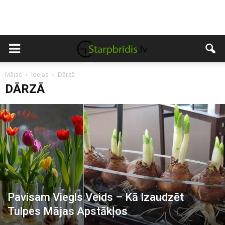
Mājas
Idejas
Dārzā
DĀRZĀ
Pavisam Viegls Veids – Kā Izaudzēt
Tulpes Mājas Apstākļos