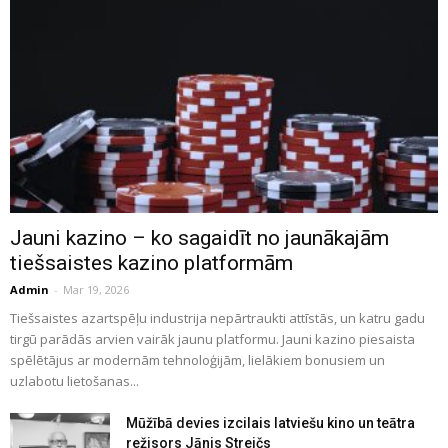
Jauni kazino – ko sagaidīt no jaunākajām
tiešsaistes kazino platformām
Admin
-
Mar 19, 2026
Tiešsaistes azartspēļu industrija nepārtraukti attīstās, un katru gadu
tirgū parādās arvien vairāk jaunu platformu. Jauni kazino piesaista
spēlētājus ar modernām tehnoloģijām, lielākiem bonusiem un
uzlabotu lietošanas...
Mūžībā devies izcilais latviešu kino un teātra
režisors Jānis Streičs