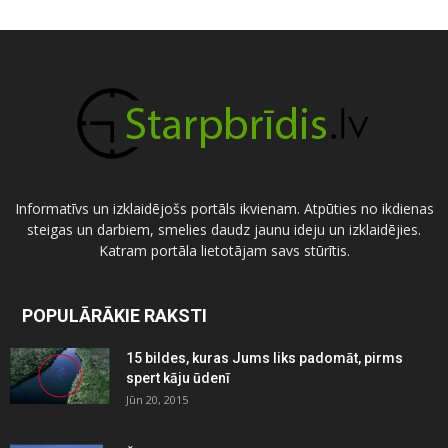
Informatīvs un izklaidējošs portāls ikvienam. Atpūties no ikdienas
steigas un darbiem, smelies daudz jaunu ideju un izklaidējies.
Katram portāla lietotājam savs stūrītis.
POPULĀRĀKIE RAKSTI
15 bildes, kuras Jums liks padomāt, pirms
spert kāju ūdenī
Jūn 20, 2015