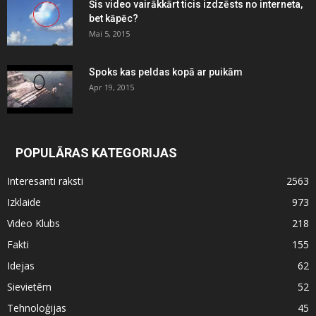
Šis video vairākkārt ticis izdzēsts no interneta,
bet kāpēc?
Mai 5, 2015
Spoks kas peldas kopā ar puikām
Apr 19, 2015
POPULĀRAS KATEGORIJAS
Interesanti raksti
2563
Izklaide
973
Video Klubs
218
Fakti
155
Idejas
62
Sievietēm
52
Tehnoloģijas
45