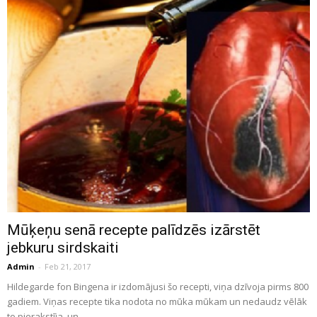
Mūķeņu senā recepte palīdzēs izārstēt
jebkuru sirdskaiti
Admin
-
Feb 21, 2017
Hildegarde fon Bingena ir izdomājusi šo recepti, viņa dzīvoja pirms 800
gadiem. Viņas recepte tika nodota no mūka mūkam un nedaudz vēlāk
to pierakstīja, un...