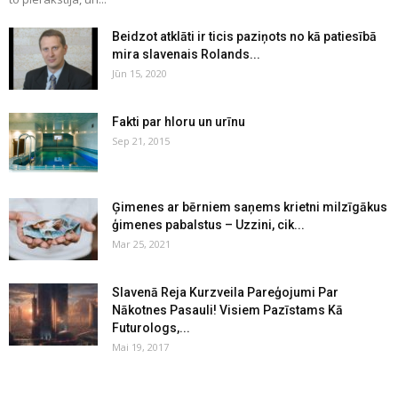
Beidzot atklāti ir ticis paziņots no kā patiesībā
mira slavenais Rolands...
Jūn 15, 2020
Fakti par hloru un urīnu
Sep 21, 2015
Ģimenes ar bērniem saņems krietni milzīgākus
ģimenes pabalstus – Uzzini, cik...
Mar 25, 2021
Slavenā Reja Kurzveila Pareģojumi Par
Nākotnes Pasauli! Visiem Pazīstams Kā
Futurologs,...
Mai 19, 2017