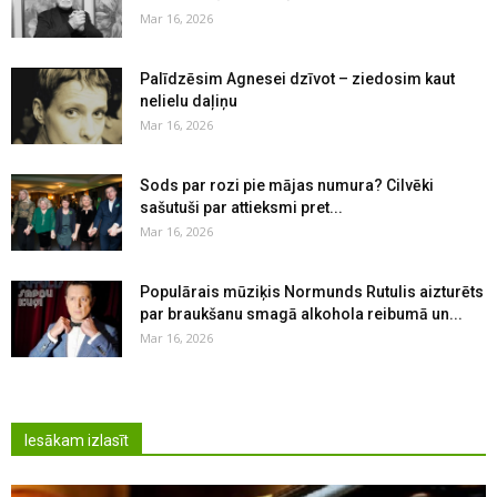
Mar 16, 2026
Palīdzēsim Agnesei dzīvot – ziedosim kaut
nelielu daļiņu
Mar 16, 2026
Sods par rozi pie mājas numura? Cilvēki
sašutuši par attieksmi pret...
Mar 16, 2026
Populārais mūziķis Normunds Rutulis aizturēts
par braukšanu smagā alkohola reibumā un...
Mar 16, 2026
Iesākam izlasīt