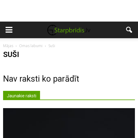
Mājas
Omas labumi
Suši
SUŠI
Nav raksti ko parādīt
Jaunakie raksti