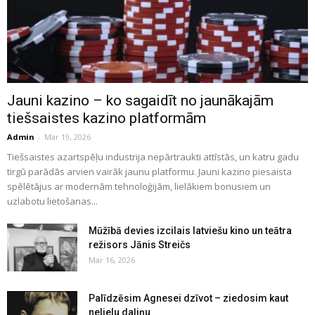
Jauni kazino – ko sagaidīt no jaunākajām
tiešsaistes kazino platformām
Admin
-
Mar 19, 2026
Tiešsaistes azartspēļu industrija nepārtraukti attīstās, un katru gadu
tirgū parādās arvien vairāk jaunu platformu. Jauni kazino piesaista
spēlētājus ar modernām tehnoloģijām, lielākiem bonusiem un
uzlabotu lietošanas...
Mūžībā devies izcilais latviešu kino un teātra
režisors Jānis Streičs
Mar 16, 2026
Palīdzēsim Agnesei dzīvot – ziedosim kaut
nelielu daļiņu