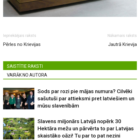
Iepriekšējais raksts
Nākamais raksts
Pērles no Krievijas
Jautrā Krievija
SAISTĪTIE RAKSTI
VAIRĀK NO AUTORA
Sods par rozi pie mājas numura? Cilvēki
sašutuši par attieksmi pret latviešiem un
mūsu slavenībām
Slavens miljonārs Latvijā nopērk 30
Hektāra mežu un pārvērta to par Latvijas
skaistāko oāzi! Tu par to pat nezini