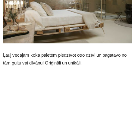
Ļauj vecajām koka paletēm piedzīvot otro dzīvi un pagatavo no
tām gultu vai dīvānu! Oriģināli un unikāli.