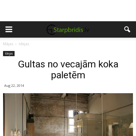
Mājas
Idejas
Idejas
Gultas no vecajām koka
paletēm
Aug 22, 2014