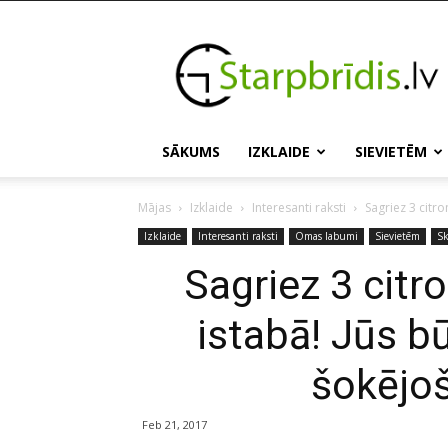
Starpbridis.lv
SĀKUMS
IZKLAIDE
SIEVIETĒM
Mājas
Izklaide
Interesanti raksti
Sagriez 3 citro
Izklaide
Interesanti raksti
Omas labumi
Sievietēm
Sk
Sagriez 3 citr
istabā! Jūs bū
šokējoš
Feb 21, 2017