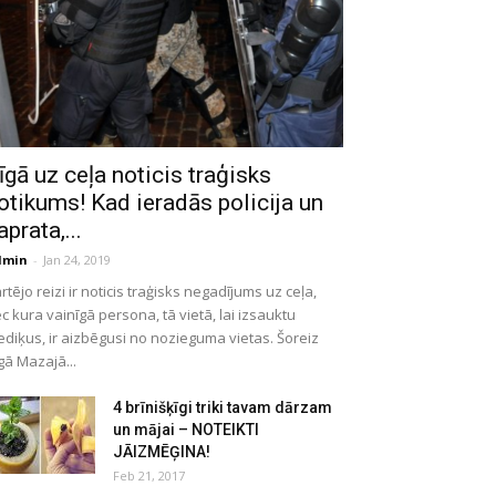
īgā uz ceļa noticis traģisks
otikums! Kad ieradās policija un
aprata,...
dmin
-
Jan 24, 2019
rtējo reizi ir noticis traģisks negadījums uz ceļa,
c kura vainīgā persona, tā vietā, lai izsauktu
diķus, ir aizbēgusi no nozieguma vietas. Šoreiz
gā Mazajā...
4 brīnišķīgi triki tavam dārzam
un mājai – NOTEIKTI
JĀIZMĒĢINA!
Feb 21, 2017