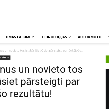
OMAS LABUMI
TEHNOLOĢIJAS
AUTO&MOTO
nus un novieto tos istabā! Jūs būsiet pārsteigti par šokējošo...
aistums
onus un novieto tos
siet pārsteigti par
o rezultātu!