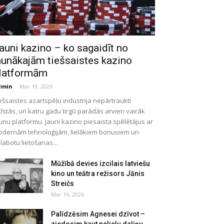
auni kazino – ko sagaidīt no
aunākajām tiešsaistes kazino
latformām
dmin
-
Mar 19, 2026
ešsaistes azartspēļu industrija nepārtraukti
tīstās, un katru gadu tirgū parādās arvien vairāk
unu platformu. Jauni kazino piesaista spēlētājus ar
dernām tehnoloģijām, lielākiem bonusiem un
labotu lietošanas...
Mūžībā devies izcilais latviešu
kino un teātra režisors Jānis
Streičs
Mar 16, 2026
Palīdzēsim Agnesei dzīvot –