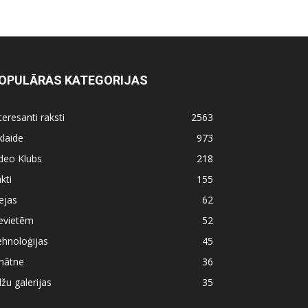
OPULĀRAS KATEGORIJAS
teresanti raksti
2563
klaide
973
deo Klubs
218
kti
155
ejas
62
evietēm
52
hnoloģijas
45
nātne
36
lžu galerijas
35