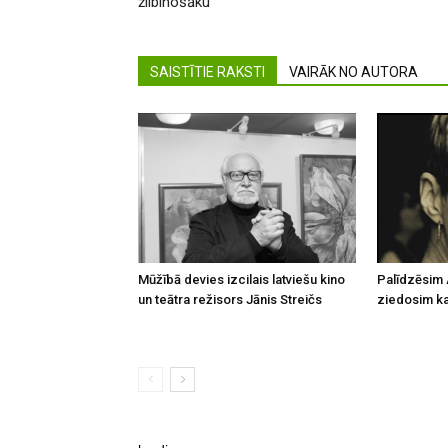
žilbinošāku
SAISTĪTIE RAKSTI
VAIRĀK NO AUTORA
Mūžībā devies izcilais latviešu kino
Palīdzēsim 
un teātra režisors Jānis Streičs
ziedosim kau