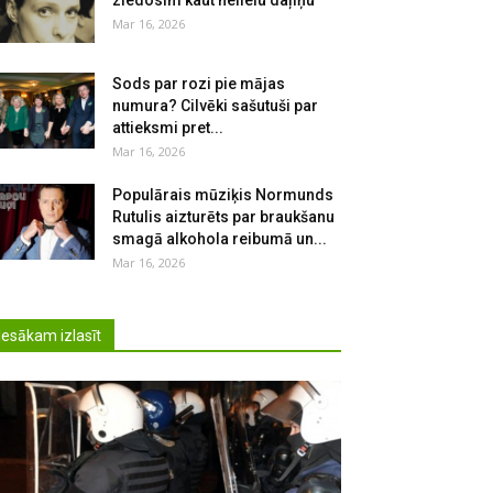
ziedosim kaut nelielu daļiņu
Mar 16, 2026
Sods par rozi pie mājas
numura? Cilvēki sašutuši par
attieksmi pret...
Mar 16, 2026
Populārais mūziķis Normunds
Rutulis aizturēts par braukšanu
smagā alkohola reibumā un...
Mar 16, 2026
Iesākam izlasīt