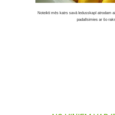
Noteikti mēs katrs savā ledusskapī atrodam ai
padalīsimies ar šo raks