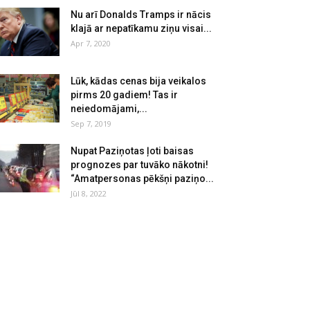
Nu arī Donalds Tramps ir nācis
klajā ar nepatīkamu ziņu visai...
Apr 7, 2020
Lūk, kādas cenas bija veikalos
pirms 20 gadiem! Tas ir
neiedomājami,...
Sep 7, 2019
Nupat Paziņotas ļoti baisas
prognozes par tuvāko nākotni!
“Amatpersonas pēkšņi paziņo...
Jūl 8, 2022