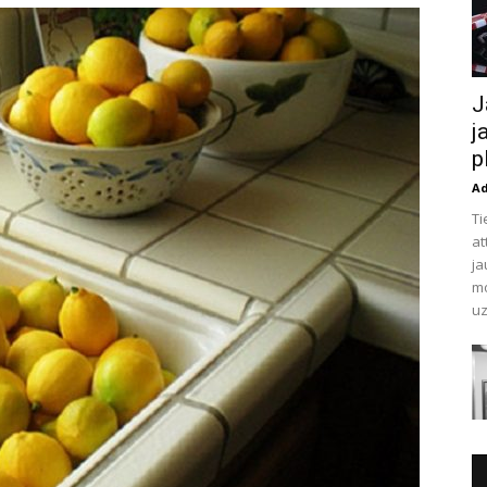
J
j
p
A
Ti
at
ja
mo
uz