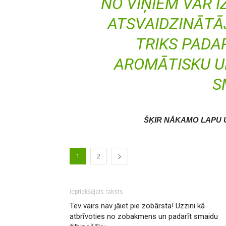
NO VIŅIEM VAR I
ATSVAIDZINĀTĀJU
TRIKS PADA
AROMĀTISKU U
S
ŠĶIR NĀKAMO LAPU 
1
2
Iepriekšējais raksts
Tev vairs nav jāiet pie zobārsta! Uzzini kā
atbrīvoties no zobakmens un padarīt smaidu