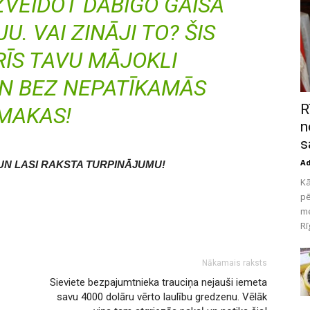
ZVEIDOT DABĪGO GAISA
. VAI ZINĀJI TO? ŠIS
RĪS TAVU MĀJOKLI
N BEZ NEPATĪKAMĀS
R
MAKAS!
n
s
A
UN LASI RAKSTA TURPINĀJUMU!
Kā
pē
me
Rī
Nākamais raksts
Sieviete bezpajumtnieka trauciņa nejauši iemeta
savu 4000 dolāru vērto laulību gredzenu. Vēlāk