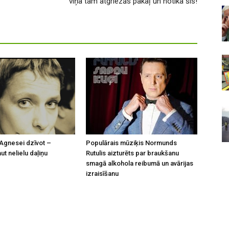
viņa tam atgriezās pakaļ un notika šis!
Agnesei dzīvot –
Populārais mūziķis Normunds
t nelielu daļiņu
Rutulis aizturēts par braukšanu
smagā alkohola reibumā un avārijas
izraisīšanu