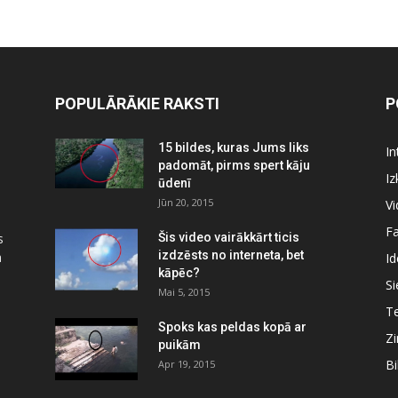
POPULĀRĀKIE RAKSTI
P
15 bildes, kuras Jums liks
In
padomāt, pirms spert kāju
Iz
ūdenī
Jūn 20, 2015
Vi
Fa
s
Šis video vairākkārt ticis
izdzēsts no interneta, bet
a
Id
kāpēc?
Si
Mai 5, 2015
Te
Spoks kas peldas kopā ar
Zi
puikām
Bi
Apr 19, 2015