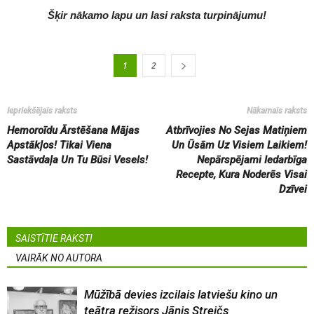
Šķir nākamo lapu un lasi raksta turpinājumu!
1
2
Iepriekšējais raksts
Nākamais raksts
Hemoroīdu Ārstēšana Mājas
Atbrīvojies No Sejas Matiņiem
Apstākļos! Tikai Viena
Un Ūsām Uz Visiem Laikiem!
Sastāvdaļa Un Tu Būsi Vesels!
Nepārspējami Iedarbīga
Recepte, Kura Noderēs Visai
Dzīvei
SAISTĪTIE RAKSTI
VAIRĀK NO AUTORA
Mūžībā devies izcilais latviešu kino un
teātra režisors Jānis Streičs