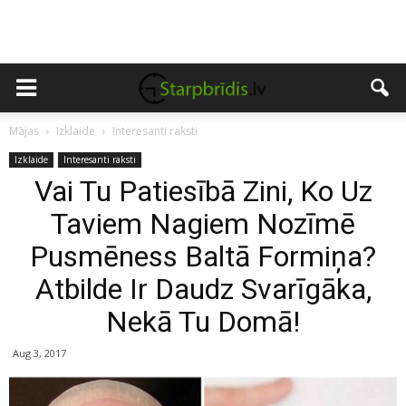
Mājas
Izklaide
Interesanti raksti
Izklaide
Interesanti raksti
Vai Tu Patiesībā Zini, Ko Uz
Taviem Nagiem Nozīmē
Pusmēness Baltā Formiņa?
Atbilde Ir Daudz Svarīgāka,
Nekā Tu Domā!
Aug 3, 2017