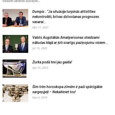
tiešām vēlētos aizceļot...
Dumpis : “Ja situācija turpinās attīstīties
nekontrolēti, brīvas dzīvošanas prognozes
vasarai...
Mai 11, 2021
Valsts Augstākās Amatpersonas steidzami
nākušas klajā ar ļoti svarīgu paziņojumu visiem...
Jūl 15, 2022
Žurka podā tevi jau gaida!
Apr 15, 2015
Šīm trim horoskopa zīmēm ir paši spēcīgākie
sargeņģeļi – Nekaitiniet tos!
Nov 5, 2019