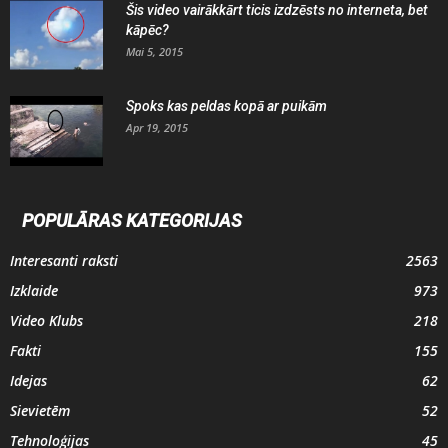
Šis video vairākkārt ticis izdzēsts no interneta, bet
kāpēc?
Mai 5, 2015
Spoks kas peldas kopā ar puikām
Apr 19, 2015
POPULĀRAS KATEGORIJAS
Interesanti raksti
2563
Izklaide
973
Video Klubs
218
Fakti
155
Idejas
62
Sievietēm
52
Tehnoloģijas
45