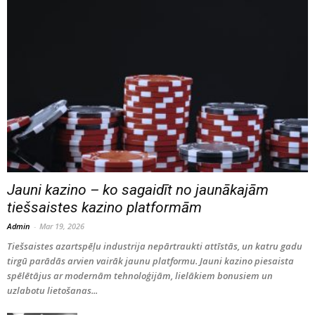
Jauni kazino – ko sagaidīt no jaunākajām
tiešsaistes kazino platformām
Admin
-
Mar 19, 2026
Tiešsaistes azartspēļu industrija nepārtraukti attīstās, un katru gadu
tirgū parādās arvien vairāk jaunu platformu. Jauni kazino piesaista
spēlētājus ar modernām tehnoloģijām, lielākiem bonusiem un
uzlabotu lietošanas...