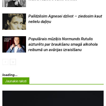
Palīdzēsim Agnesei dzīvot – ziedosim kaut
nelielu daļiņu
Populārais mūziķis Normunds Rutulis
aizturēts par braukšanu smagā alkohola
reibumā un avārijas izraisīšanu
loading...
Jaunakie raksti