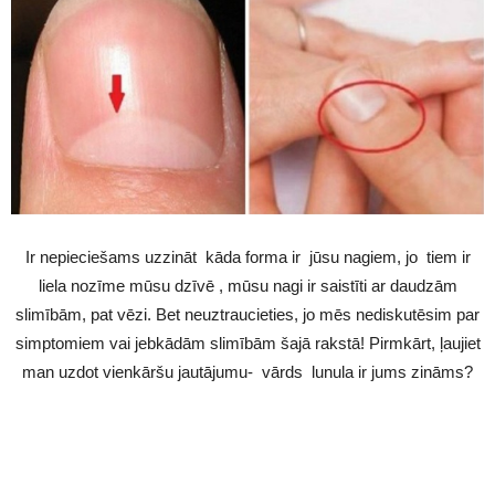
Ir nepieciešams uzzināt kāda forma ir jūsu nagiem, jo tiem ir
liela nozīme mūsu dzīvē , mūsu nagi ir saistīti ar daudzām
slimībām, pat vēzi. Bet neuztraucieties, jo mēs nediskutēsim par
simptomiem vai jebkādām slimībām šajā rakstā! Pirmkārt, ļaujiet
man uzdot vienkāršu jautājumu- vārds lunula ir jums zināms?