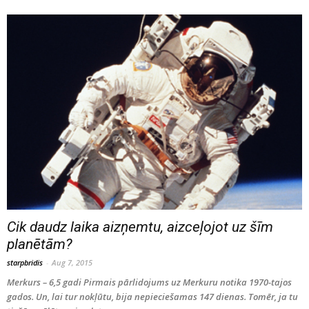
Cik daudz laika aizņemtu, aizceļojot uz šīm
planētām?
starpbridis
-
Aug 7, 2015
Merkurs – 6,5 gadi Pirmais pārlidojums uz Merkuru notika 1970-tajos
gados. Un, lai tur nokļūtu, bija nepieciešamas 147 dienas. Tomēr, ja tu