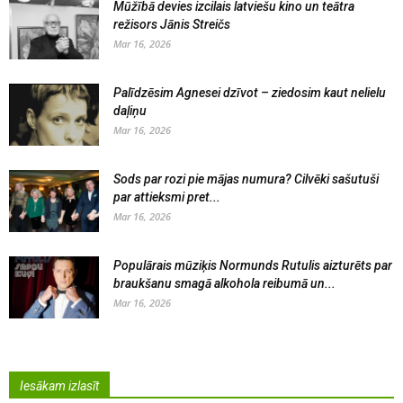
Mūžībā devies izcilais latviešu kino un teātra
režisors Jānis Streičs
Mar 16, 2026
Palīdzēsim Agnesei dzīvot – ziedosim kaut nelielu
daļiņu
Mar 16, 2026
Sods par rozi pie mājas numura? Cilvēki sašutuši
par attieksmi pret...
Mar 16, 2026
Populārais mūziķis Normunds Rutulis aizturēts par
braukšanu smagā alkohola reibumā un...
Mar 16, 2026
Iesākam izlasīt