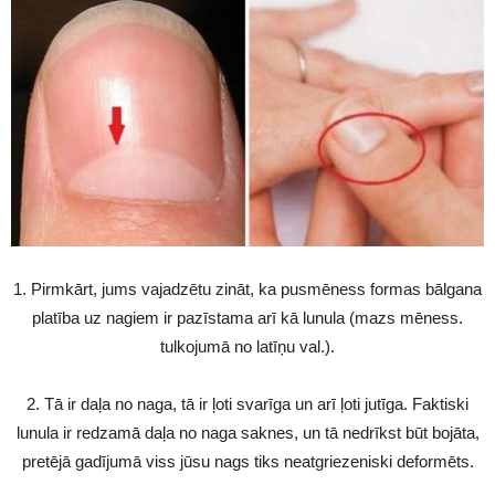
1. Pirmkārt, jums vajadzētu zināt, ka pusmēness formas bālgana
platība uz nagiem ir pazīstama arī kā lunula (mazs mēness.
tulkojumā no latīņu val.).
2. Tā ir daļa no naga, tā ir ļoti svarīga un arī ļoti jutīga. Faktiski
lunula ir redzamā daļa no naga saknes, un tā nedrīkst būt bojāta,
pretējā gadījumā viss jūsu nags tiks neatgriezeniski deformēts.