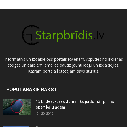
Informatīvs un izklaidējošs portāls ikvienam. Atpūties no ikdienas
steigas un darbiem, smelies daudz jaunu ideju un izklaidējies.
Katram portāla lietotājam savs stūrītis.
POPULĀRĀKIE RAKSTI
15 bildes, kuras Jums liks padomāt, pirms
spert kāju ūdenī
Jūn 20, 2015