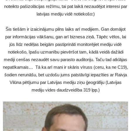
noteikto pašizolācijas režīmu, tai pat laikā nezaudējot interesi par
latvijas mediju vidē notiekošo:)
Šis tiešām ir izaicinājumu pilns laiks arī medijiem. Gan domājot
par informācijas vākšanu, gan arī biznesa ziņā. Tāpēc vēlos, lai
jūs līdz nedēļas beigām pastiprināti monitorējiet mediju vidē
notiekošo, īpašu uzmanību pievēršot tam, kādā veidā dažādi
mediji cenšas nezaudēt savu parasto auditoriju. Taču tad atklājas
nepatīkamais… Tā ka arī mani ir skāris vīruss (ceru, ka ne C19),
šodien nerunāšu, bet uzdošu jums patstāvīgi iepazīties ar Raivja
Vilūna pētījumu par Latvijas mediju ziņu ģeogrāfiju (Latvijas
mediju vides daudzveidība 319 lpp.)