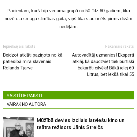
Pacientam, kurš bija vecuma grupā no 50 līdz 60 gadiem, tika
novērota smaga slimības gaita, viņš tika stacionēts pirms divām
nedēļām.
Iepriekšējais raksts
Nākamais raksts
Beidzot atklāti paziņots no kā
Autovadītāj uzmanies! Eksperti
patiesībā mira slavenais
atklāj, kā daudzviet tiek burtiski
Rolands Tjarve
čakarēti cilvēki! Bākā ielej 60
Litrus, bet iekšā tikai 55
SAISTĪTIE RAKSTI
VAIRĀK NO AUTORA
Mūžībā devies izcilais latviešu kino un
teātra režisors Jānis Streičs