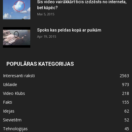
Šis video vairākkārt ticis izdzēsts no interneta,
bet kāpēc?
Mai 5, 2015
Spoks kas peldas kopā ar puikām
Apr 19, 2015
POPULĀRAS KATEGORIJAS
Interesanti raksti
2563
Izklaide
973
Video Klubs
218
Fakti
155
Idejas
62
Sievietēm
52
Tehnoloģijas
45