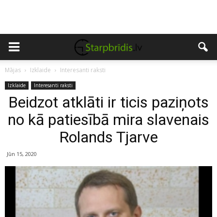
Mājas
Izklaide
Interesanti raksti
Izklaide
Interesanti raksti
Beidzot atklāti ir ticis paziņots
no kā patiesībā mira slavenais
Rolands Tjarve
Jūn 15, 2020