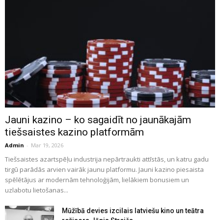
Jauni kazino – ko sagaidīt no jaunākajām
tiešsaistes kazino platformām
Admin
-
Mar 19, 2026
Tiešsaistes azartspēļu industrija nepārtraukti attīstās, un katru gadu
tirgū parādās arvien vairāk jaunu platformu. Jauni kazino piesaista
spēlētājus ar modernām tehnoloģijām, lielākiem bonusiem un
uzlabotu lietošanas...
Mūžībā devies izcilais latviešu kino un teātra