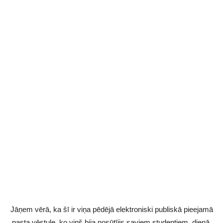
Jāņem vērā, ka šī ir viņa pēdējā elektroniski publiskā pieejamā
pasta vēstule, ko viņš bija nosūtījis saviem studentiem, dienā,