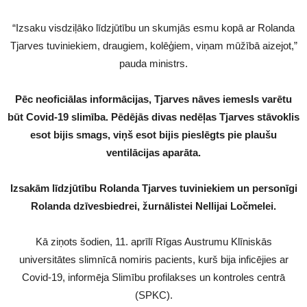
“Izsaku visdziļāko līdzjūtību un skumjās esmu kopā ar Rolanda
Tjarves tuviniekiem, draugiem, kolēģiem, viņam mūžībā aizejot,”
pauda ministrs.
Pēc neoficiālas informācijas, Tjarves nāves iemesls varētu
būt Covid-19 slimība. Pēdējās divas nedēļas Tjarves stāvoklis
esot bijis smags, viņš esot bijis pieslēgts pie plaušu
ventilācijas aparāta.
Izsakām līdzjūtību Rolanda Tjarves tuviniekiem un personīgi
Rolanda dzīvesbiedrei, žurnālistei Nellijai Ločmelei.
Kā ziņots šodien, 11. aprīlī Rīgas Austrumu Klīniskās
universitātes slimnīcā nomiris pacients, kurš bija inficējies ar
Covid-19, informēja Slimību profilakses un kontroles centrā
(SPKC).