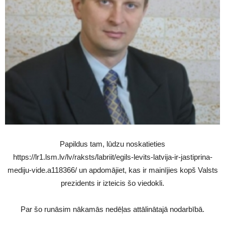
Papildus tam, lūdzu noskatieties
https://lr1.lsm.lv/lv/raksts/labriit/egils-levits-latvija-ir-jastiprina-
mediju-vide.a118366/ un apdomājiet, kas ir mainījies kopš Valsts
prezidents ir izteicis šo viedokli.
Par šo runāsim nākamās nedēļas attālinātajā nodarbībā.