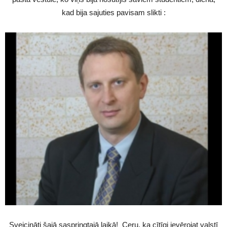
kad bija sajuties pavisam slikti :
Sveicināti šajā saspringtajā laikā! Ceru, ka cītīgi ievērojat valstī