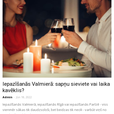
Iepazīšanās Valmierā: sapņu sieviete vai laika
kavēklis?
Admin
-
Jūn 18, 2022
Iepazīšanās Valmierā, iepazīšanās Rīgā vai iepazīšanās Parīzē - viss
vienmēr sākas tik daudzsološi, bet beidzas tik necili - varbūt viņš no