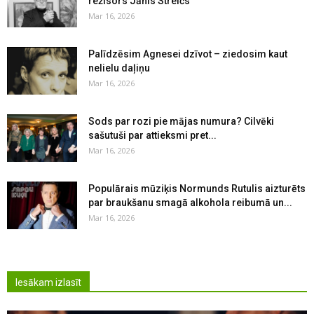
režisors Jānis Streičs
Mar 16, 2026
Palīdzēsim Agnesei dzīvot – ziedosim kaut
nelielu daļiņu
Mar 16, 2026
Sods par rozi pie mājas numura? Cilvēki
sašutuši par attieksmi pret...
Mar 16, 2026
Populārais mūziķis Normunds Rutulis aizturēts
par braukšanu smagā alkohola reibumā un...
Mar 16, 2026
Iesākam izlasīt