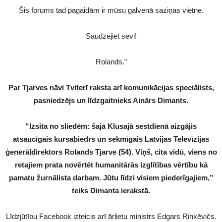
Šis forums tad pagaidām ir mūsu galvenā saziņas vietne.
Saudzējiet sevi!
Rolands.”
Par Tjarves nāvi Tviterī raksta arī komunikācijas speciālists,
pasniedzējs un līdzgaitnieks Ainārs Dimants.
“Izsita no sliedēm: šajā Klusajā sestdienā aizgājis
atsaucīgais kursabiedrs un sekmīgais Latvijas Televīzijas
ģenerāldirektors Rolands Tjarve (54). Viņš, cita vidū, viens no
retajiem prata novērtēt humanitārās izglītības vērtību kā
pamatu žurnālista darbam. Jūtu līdzi visiem piederīgajiem,”
teiks Dimanta ierakstā.
Līdzjūtību Facebook izteicis arī ārlietu ministrs Edgars Rinkēvičs.