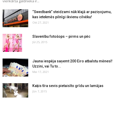
vienkārša galdnieka ir...
“Swedbank” steidzami nāk klajā ar paziņojumu,
kas ietekmēs pilnīgi ikvienu cilvēku!
Okt 27, 2021
Slavenību fotošops – pirms un pēc
Jūl 25, 2015
Jauna iespēja saņemt 200 Eiro atbalstu mēnesī!
Uzzini, vai Tu to...
Mai 17, 2021
Kaķis tīra sevis pietaisīto grīdu un lamājas
Jūn 7, 2015