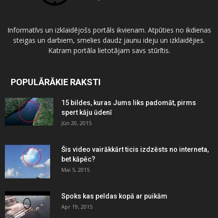
Informatīvs un izklaidējošs portāls ikvienam. Atpūties no ikdienas
steigas un darbiem, smelies daudz jaunu ideju un izklaidējies.
Katram portāla lietotājam savs stūrītis.
POPULĀRĀKIE RAKSTI
15 bildes, kuras Jums liks padomāt, pirms
spert kāju ūdenī
Jūn 20, 2015
Šis video vairākkārt ticis izdzēsts no interneta,
bet kāpēc?
Mai 5, 2015
Spoks kas peldas kopā ar puikām
Apr 19, 2015