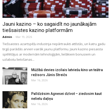
Jauni kazino – ko sagaidīt no jaunākajām
tiešsaistes kazino platformām
Admin
-
Mar 19, 2026
Tiešsaistes azartspēļu industrija nepārtraukti attīstās, un katru gadu
tirgū parādās arvien vairāk jaunu platformu. Jauni kazino piesaista
spēlētājus ar modernām tehnoloģijām, lielākiem bonusiem un
uzlabotu lietošanas...
Mūžībā devies izcilais latviešu kino un teātra
režisors Jānis Streičs
Mar 16, 2026
Palīdzēsim Agnesei dzīvot – ziedosim kaut
nelielu daļiņu
Mar 16, 2026