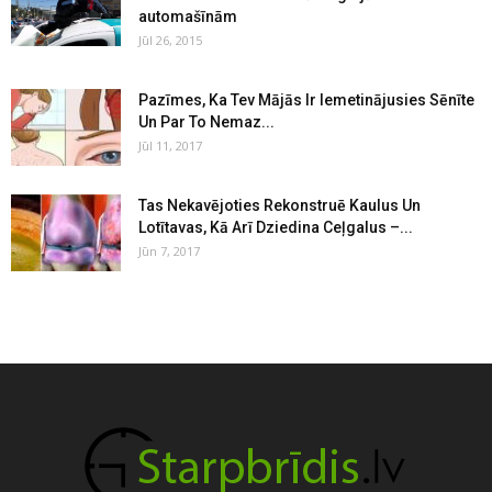
automašīnām
Jūl 26, 2015
Pazīmes, Ka Tev Mājās Ir Iemetinājusies Sēnīte
Un Par To Nemaz...
Jūl 11, 2017
Tas Nekavējoties Rekonstruē Kaulus Un
Lotītavas, Kā Arī Dziedina Ceļgalus –...
Jūn 7, 2017