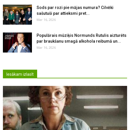
Sods par rozi pie mājas numura? Cilvēki
sašutuši par attieksmi pret...
Mar 16, 2026
Populārais mūziķis Normunds Rutulis aizturēts
par braukšanu smagā alkohola reibumā un...
Mar 16, 2026
Iesākam izlasīt