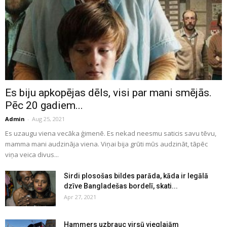
Es biju apkopējas dēls, visi par mani smējās.
Pēc 20 gadiem...
Admin
-
Aug 25, 2021
Es uzaugu viena vecāka ģimenē. Es nekad neesmu saticis savu tēvu,
mamma mani audzināja viena. Viņai bija grūti mūs audzināt, tāpēc
viņa veica divus...
Sirdi plosošas bildes parāda, kāda ir legālā
dzīve Bangladešas bordelī, skati...
Apr 27, 2021
Hammers uzbrauc virsū vieglajām