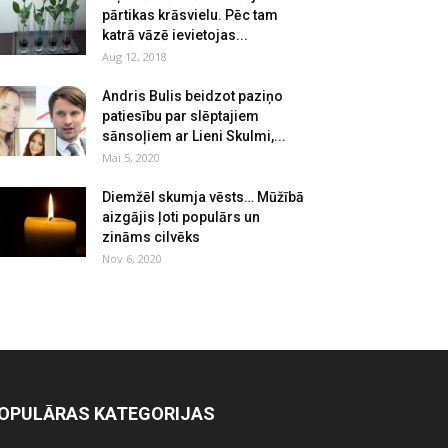
pārtikas krāsvielu. Pēc tam
katrā vāzē ievietojas...
Aug 12, 2018
Andris Bulis beidzot paziņo
patiesību par slēptajiem
sānsoļiem ar Lieni Skulmi,...
Mai 5, 2020
Diemžēl skumja vēsts… Mūžībā
aizgājis ļoti populārs un
zināms cilvēks
Nov 6, 2020
OPULĀRAS KATEGORIJAS