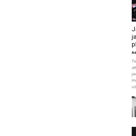
J
j
p
A
Ti
at
ja
mo
uz