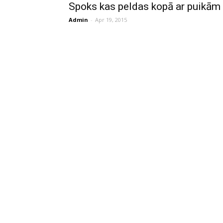
Spoks kas peldas kopā ar puikām
Admin
-
Apr 19, 2015