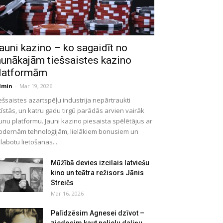
auni kazino – ko sagaidīt no
aunākajām tiešsaistes kazino
latformām
dmin
-
Mar 19, 2026
ešsaistes azartspēļu industrija nepārtraukti
tīstās, un katru gadu tirgū parādās arvien vairāk
unu platformu. Jauni kazino piesaista spēlētājus ar
dernām tehnoloģijām, lielākiem bonusiem un
labotu lietošanas...
Mūžībā devies izcilais latviešu
kino un teātra režisors Jānis
Streičs
Mar 16, 2026
Palīdzēsim Agnesei dzīvot –