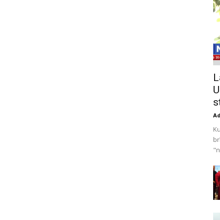
L
U
s
A
Ku
br
"n