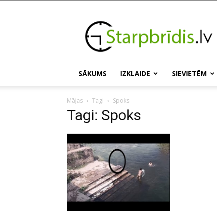
Starpbridis.lv
SĀKUMS
IZKLAIDE
SIEVIETĒM
Mājas
Tagi
Spoks
Tagi: Spoks