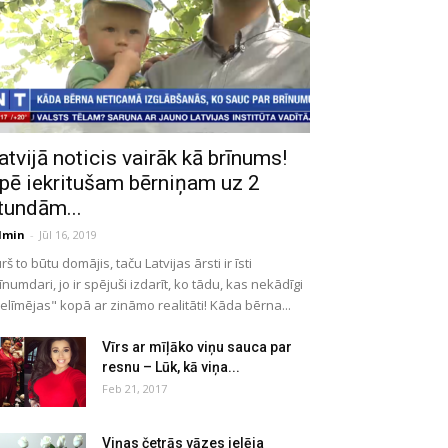
atvijā noticis vairāk kā brīnums!
pē iekritušam bērniņam uz 2
tundām...
dmin
-
Jūl 16, 2019
rš to būtu domājis, taču Latvijas ārsti ir īsti
īnumdari, jo ir spējuši izdarīt, ko tādu, kas nekādīgi
elīmējas" kopā ar zināmo realitāti! Kāda bērna...
Vīrs ar mīļāko viņu sauca par
resnu – Lūk, kā viņa...
Feb 21, 2017
Viņas četrās vāzes ielēja