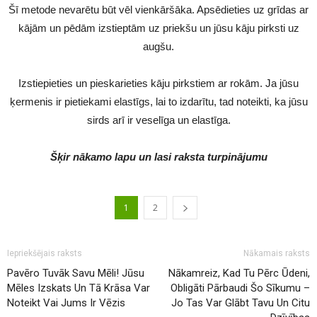
Šī metode nevarētu būt vēl vienkāršāka. Apsēdieties uz grīdas ar
kājām un pēdām izstieptām uz priekšu un jūsu kāju pirksti uz
augšu.
Izstiepieties un pieskarieties kāju pirkstiem ar rokām. Ja jūsu
ķermenis ir pietiekami elastīgs, lai to izdarītu, tad noteikti, ka jūsu
sirds arī ir veselīga un elastīga.
Šķir nākamo lapu un lasi raksta turpinājumu
1
2
Iepriekšējais raksts
Nākamais raksts
Pavēro Tuvāk Savu Mēli! Jūsu
Nākamreiz, Kad Tu Pērc Ūdeni,
Mēles Izskats Un Tā Krāsa Var
Obligāti Pārbaudi Šo Sīkumu –
Noteikt Vai Jums Ir Vēzis
Jo Tas Var Glābt Tavu Un Citu