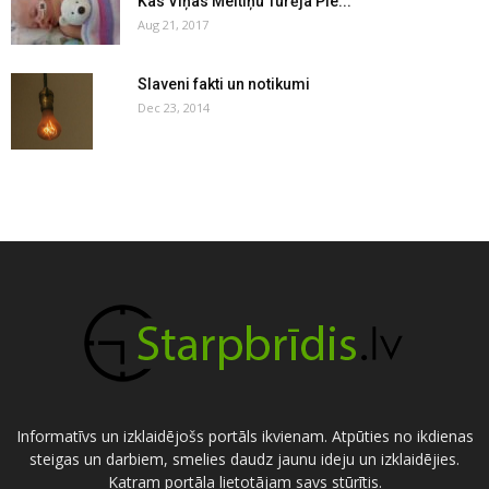
Kas Viņas Meitiņu Turēja Pie...
Aug 21, 2017
Slaveni fakti un notikumi
Dec 23, 2014
Informatīvs un izklaidējošs portāls ikvienam. Atpūties no ikdienas
steigas un darbiem, smelies daudz jaunu ideju un izklaidējies.
Katram portāla lietotājam savs stūrītis.