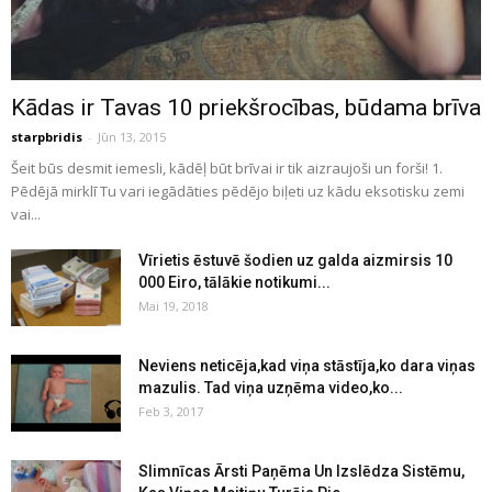
Kādas ir Tavas 10 priekšrocības, būdama brīva
starpbridis
-
Jūn 13, 2015
Šeit būs desmit iemesli, kādēļ būt brīvai ir tik aizraujoši un forši! 1.
Pēdējā mirklī Tu vari iegādāties pēdējo biļeti uz kādu eksotisku zemi
vai...
Vīrietis ēstuvē šodien uz galda aizmirsis 10
000 Eiro, tālākie notikumi...
Mai 19, 2018
Neviens neticēja,kad viņa stāstīja,ko dara viņas
mazulis. Tad viņa uzņēma video,ko...
Feb 3, 2017
Slimnīcas Ārsti Paņēma Un Izslēdza Sistēmu,