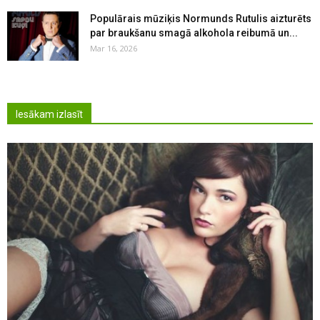
Populārais mūziķis Normunds Rutulis aizturēts
par braukšanu smagā alkohola reibumā un...
Mar 16, 2026
Iesākam izlasīt