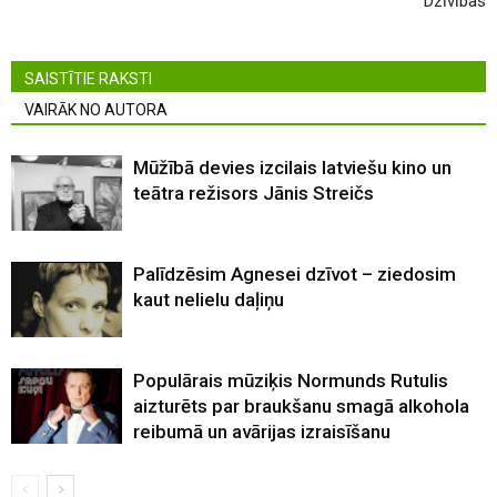
Dzīvības
SAISTĪTIE RAKSTI
VAIRĀK NO AUTORA
Mūžībā devies izcilais latviešu kino un
teātra režisors Jānis Streičs
Palīdzēsim Agnesei dzīvot – ziedosim
kaut nelielu daļiņu
Populārais mūziķis Normunds Rutulis
aizturēts par braukšanu smagā alkohola
reibumā un avārijas izraisīšanu