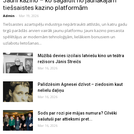
Jauni kazino – ko sagaidīt no jaunākajām
tiešsaistes kazino platformām
Admin
-
Mar 19, 2026
Tiešsaistes azartspēļu industrija nepārtraukti attīstās, un katru gadu
tirgū parādās arvien vairāk jaunu platformu. Jauni kazino piesaista
spēlētājus ar modernām tehnoloģijām, lielākiem bonusiem un
uzlabotu lietošanas...
Mūžībā devies izcilais latviešu kino un teātra
režisors Jānis Streičs
Mar 16, 2026
Palīdzēsim Agnesei dzīvot – ziedosim kaut
nelielu daļiņu
Mar 16, 2026
Sods par rozi pie mājas numura? Cilvēki
sašutuši par attieksmi pret...
Mar 16, 2026