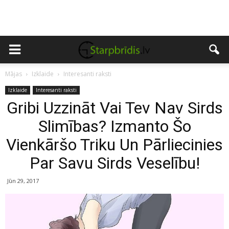
Mājas
Izklaide
Interesanti raksti
Izklaide
Interesanti raksti
Gribi Uzzināt Vai Tev Nav Sirds
Slimības? Izmanto Šo
Vienkāršo Triku Un Pārliecinies
Par Savu Sirds Veselību!
Jūn 29, 2017