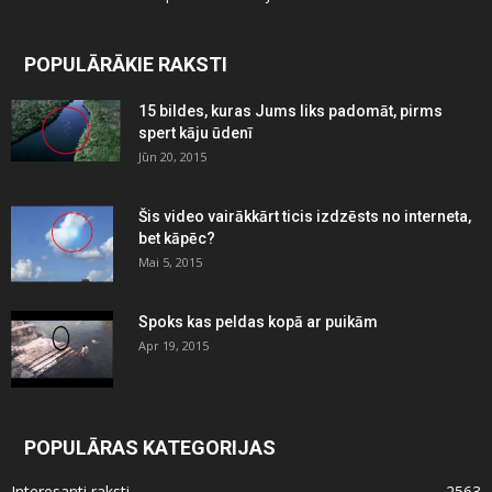
POPULĀRĀKIE RAKSTI
15 bildes, kuras Jums liks padomāt, pirms
spert kāju ūdenī
Jūn 20, 2015
Šis video vairākkārt ticis izdzēsts no interneta,
bet kāpēc?
Mai 5, 2015
Spoks kas peldas kopā ar puikām
Apr 19, 2015
POPULĀRAS KATEGORIJAS
Interesanti raksti
2563