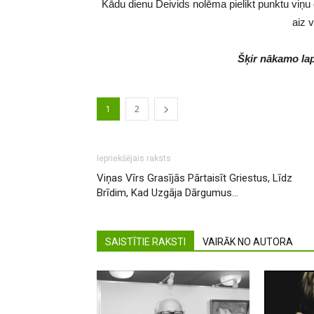
Kādu dienu Deivids nolēma pielikt punktu viņu 
aiz 
Šķir nākamo la
1
2
Iepriekšējais raksts
Viņas Vīrs Grasījās Pārtaisīt Griestus, Līdz
Brīdim, Kad Uzgāja Dārgumus…
SAISTĪTIE RAKSTI
VAIRĀK NO AUTORA