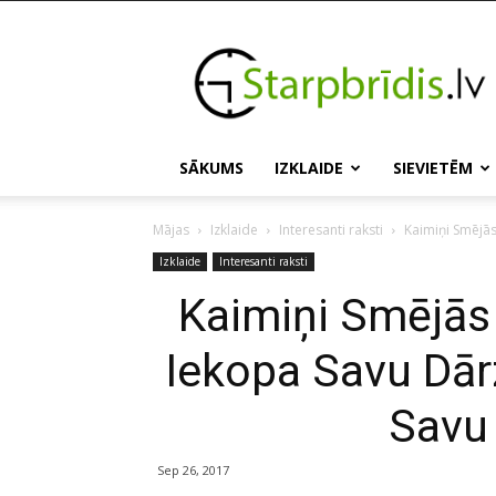
Starpbridis.lv
SĀKUMS
IZKLAIDE
SIEVIETĒM
Mājas
Izklaide
Interesanti raksti
Kaimiņi Smējās 
Izklaide
Interesanti raksti
Kaimiņi Smējās 
Iekopa Savu Dār
Savu
Sep 26, 2017