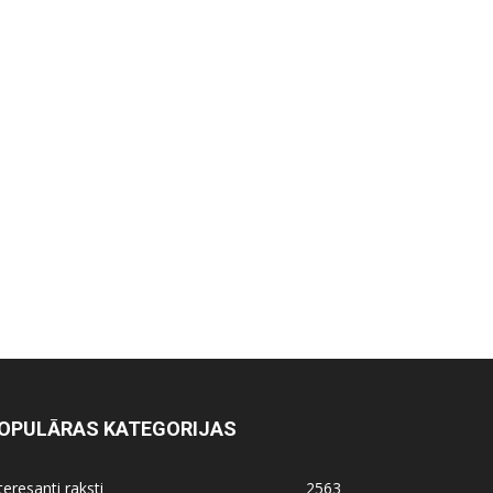
OPULĀRAS KATEGORIJAS
teresanti raksti
2563