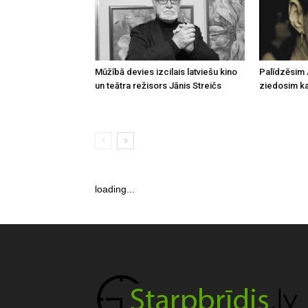
Mūžībā devies izcilais latviešu kino
Palīdzēsim 
un teātra režisors Jānis Streičs
ziedosim kau
loading...