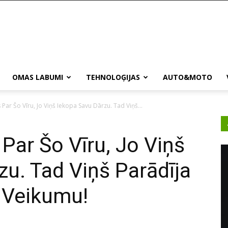
OMAS LABUMI
TEHNOLOĢIJAS
AUTO&MOTO
Par Šo Vīru, Jo Viņš Iekopa Savu Dārzu. Tad Viņš...
Par Šo Vīru, Jo Viņš
zu. Tad Viņš Parādīja
 Veikumu!