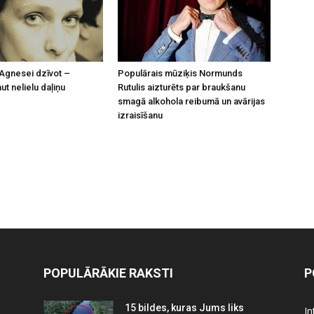
Agnesei dzīvot –
Populārais mūziķis Normunds
t nelielu daļiņu
Rutulis aizturēts par braukšanu
smagā alkohola reibumā un avārijas
izraisīšanu
POPULĀRĀKIE RAKSTI
P
15 bildes, kuras Jums liks
In