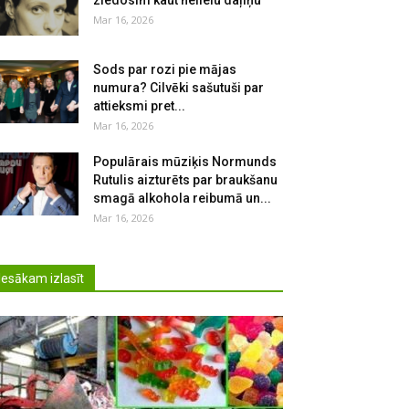
ziedosim kaut nelielu daļiņu
Mar 16, 2026
Sods par rozi pie mājas
numura? Cilvēki sašutuši par
attieksmi pret...
Mar 16, 2026
Populārais mūziķis Normunds
Rutulis aizturēts par braukšanu
smagā alkohola reibumā un...
Mar 16, 2026
Iesākam izlasīt