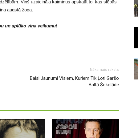
dzēlībām. Viņš uzaicināja kaimiņus apskatīt to, kas slēpās
viņa augstā žoga.
pu un aplūko viņa veikumu!
Nākamais raksts
Baisi Jaunumi Visiem, Kuriem Tik Ļoti Garšo
Baltā Šokolāde