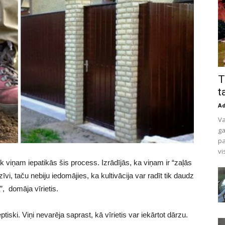
T
t
A
Va
ga
pa
vi
lāk viņam iepatikās šis process. Izrādījās, ka viņam ir “zaļās
i, taču nebiju iedomājies, ka kultivācija var radīt tik daudz
”, domāja vīrietis.
tiski. Viņi nevarēja saprast, kā vīrietis var iekārtot dārzu.