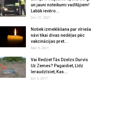
un jauni noteikumi vadītājiem!
Labāk ievēro...
Dec 31, 2021
Notiek izmeklēšana par vīrieša
nāvi tikai divas nedēļas pēc
vakcinācijas pret...
Mar 9, 2021
Vai Redzet Tās Dzelzs Durvis
Uz Zemes? Pagaidiet, Līdz
Ieraudzīsiet, Kas...
Jūn 5, 2017