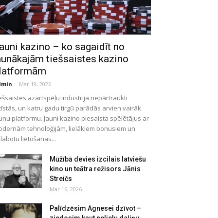
auni kazino – ko sagaidīt no
aunākajām tiešsaistes kazino
latformām
dmin
-
Mar 19, 2026
ešsaistes azartspēļu industrija nepārtraukti
tīstās, un katru gadu tirgū parādās arvien vairāk
unu platformu. Jauni kazino piesaista spēlētājus ar
dernām tehnoloģijām, lielākiem bonusiem un
labotu lietošanas...
Mūžībā devies izcilais latviešu
kino un teātra režisors Jānis
Streičs
Mar 16, 2026
Palīdzēsim Agnesei dzīvot –