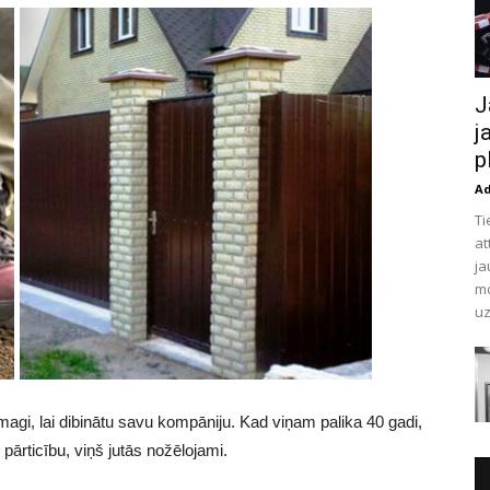
J
j
p
A
Ti
at
ja
mo
uz
agi, lai dibinātu savu kompāniju. Kad viņam palika 40 gadi,
pārticību, viņš jutās nožēlojami.