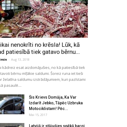
ikai nenokrīti no krēsla! Lūk, kā
ad patiesībā tiek gatavo bērnu...
dmin
-
Aug 13, 2018
i kādreiz esat aizdomājušies, no kā patiesībā tiek
tavoti bērnu mīļākie saldumi. Šoreiz runa iet tieši
r želatīna saldumu izstrādājumiem, kuri pazīstami
sā pasaulē....
Šis Krievs Domāja, Ka Var
Izdarīt Jebko, Tāpēc Uzbruka
Motociklistam! Pēc...
Mai 15, 2017
Latvijā ir stājušies spēkā bargi