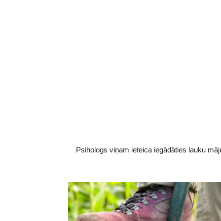
Psihologs viņam ieteica iegādāties lauku māj