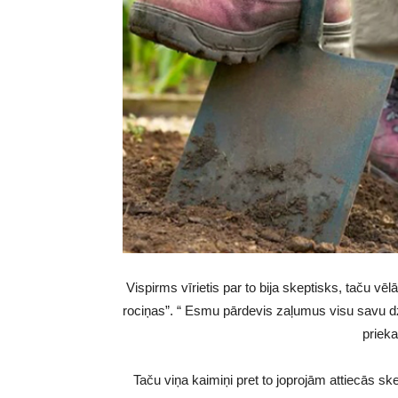
Vispirms vīrietis par to bija skeptisks, taču vē
rociņas”. “ Esmu pārdevis zaļumus visu savu dzīv
prieka
Taču viņa kaimiņi pret to joprojām attiecās skep