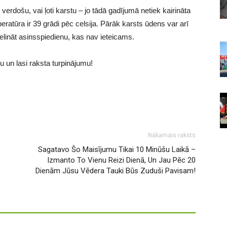
r verdošu, vai ļoti karstu – jo tādā gadījumā netiek kairināta
atūra ir 39 grādi pēc celsija. Pārāk karsts ūdens var arī
ielināt asinsspiedienu, kas nav ieteicams.
 un lasi raksta turpinājumu!
Nākamais raksts
Sagatavo Šo Maisījumu Tikai 10 Minūšu Laikā –
Izmanto To Vienu Reizi Dienā, Un Jau Pēc 20
Dienām Jūsu Vēdera Tauki Būs Zuduši Pavisam!