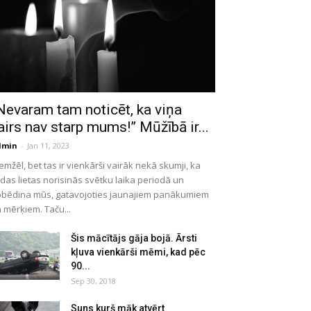
Nevaram tam noticēt, ka viņa
airs nav starp mums!” Mūžībā ir...
dmin
-
Jan 11, 2023
emžēl, bet tas ir vienkārši vairāk nekā skumji, ka
das lietas norisinās svētku laika periodā un
bēdina mūs, gatavojoties jaunajiem panākumiem
 mērķiem. Taču...
Šis mācītājs gāja bojā. Ārsti
kļuva vienkārši mēmi, kad pēc
90...
Sep 30, 2018
Suns kurš māk atvērt