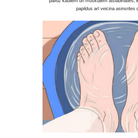
palīdz kauliem un muskuļiem atslābināties, k
papildus arī veicina asinsrites 