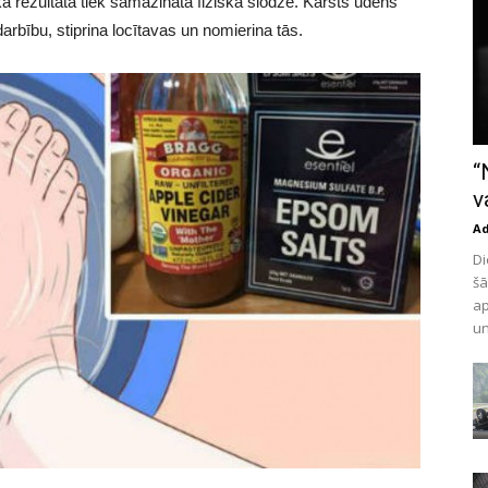
ā rezultātā tiek samazināta fiziskā slodze. Karsts ūdens
darbību, stiprina locītavas un nomierina tās.
“
v
A
Di
šā
ap
un