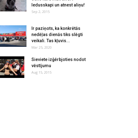
ledusskapi un atnest aliņu!
Sep 2, 2015
Ir paziņots, ka konkrētās
nedēļas dienās tiks slēgti
veikali. Tas kļuvis...
Mar 25, 2020
Sieviete izģērbjoties nodot
vēstījumu
Aug 15, 2015