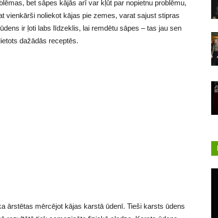
lēmas, bet sāpes kājās arī var kļūt par nopietnu problēmu,
t vienkārši noliekot kājas pie zemes, varat sajust stipras
ūdens ir ļoti labs līdzeklis, lai remdētu sāpes – tas jau sen
elietots dažādās receptēs.
tika ārstētas mērcējot kājas karstā ūdenī. Tieši karsts ūdens