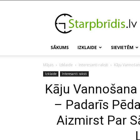
Starpbridis.lv
SĀKUMS
IZKLAIDE
SIEVIETĒM
Mājas
Izklaide
Interesanti raksti
Kāju Vannošana
Izklaide
Interesanti raksti
Kāju Vannošana A
– Padarīs Pēda
Aizmirst Par 