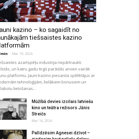
auni kazino – ko sagaidīt no
aunākajām tiešsaistes kazino
latformām
dmin
-
Mar 19, 2026
ešsaistes azartspēļu industrija nepārtraukti
tīstās, un katru gadu tirgū parādās arvien vairāk
unu platformu. Jauni kazino piesaista spēlētājus ar
dernām tehnoloģijām, lielākiem bonusiem un
labotu lietošanas...
Mūžībā devies izcilais latviešu
kino un teātra režisors Jānis
Streičs
Mar 16, 2026
Palīdzēsim Agnesei dzīvot –