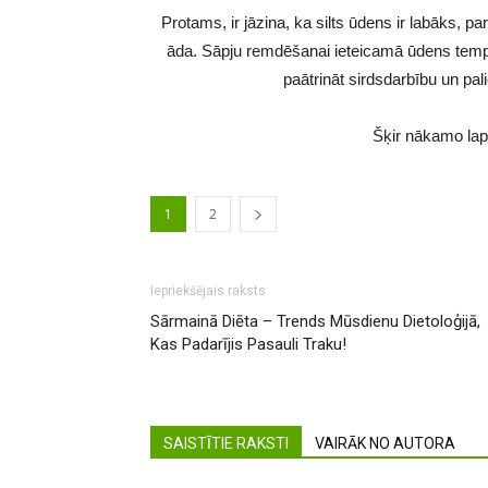
Protams, ir jāzina, ka silts ūdens ir labāks, pa
āda. Sāpju remdēšanai ieteicamā ūdens temper
paātrināt sirdsdarbību un pal
Šķir nākamo lapu
1
2
Iepriekšējais raksts
Sārmainā Diēta – Trends Mūsdienu Dietoloģijā,
Kas Padarījis Pasauli Traku!
SAISTĪTIE RAKSTI
VAIRĀK NO AUTORA