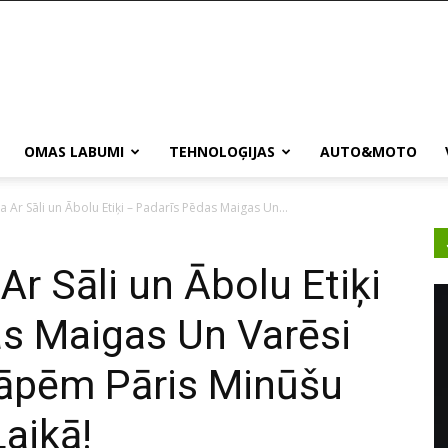
OMAS LABUMI
TEHNOLOĢIJAS
AUTO&MOTO
 Ar Sāli un Ābolu Etiķi – Padarīs Pēdas Maigas Un...
r Sāli un Ābolu Etiķi
s Maigas Un Varēsi
Sāpēm Pāris Minūšu
Laikā!