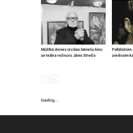
Mūžībā devies izcilais latviešu kino
Palīdzēsim 
un teātra režisors Jānis Streičs
ziedosim kau
loading...