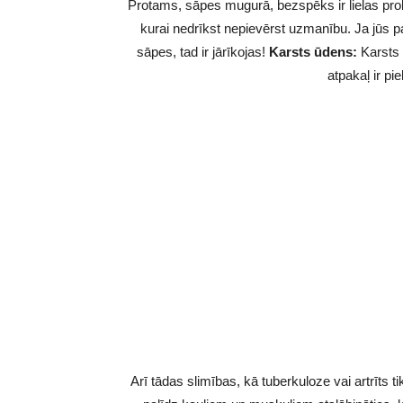
Protams, sāpes mugurā, bezspēks ir lielas prob
kurai nedrīkst nepievērst uzmanību. Ja jūs pa
sāpes, tad ir jārīkojas!
Karsts ūdens:
Karsts 
atpakaļ ir pi
Arī tādas slimības, kā tuberkuloze vai artrīts 