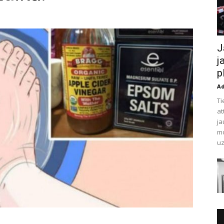
J
j
p
A
Ti
at
ja
mo
uz