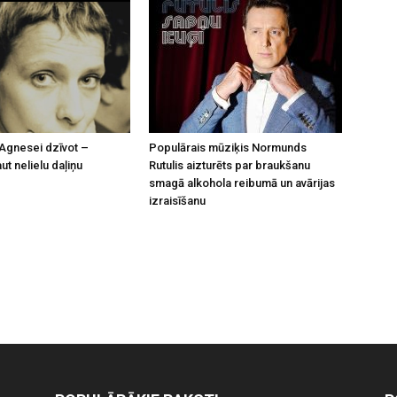
Agnesei dzīvot –
Populārais mūziķis Normunds
t nelielu daļiņu
Rutulis aizturēts par braukšanu
smagā alkohola reibumā un avārijas
izraisīšanu