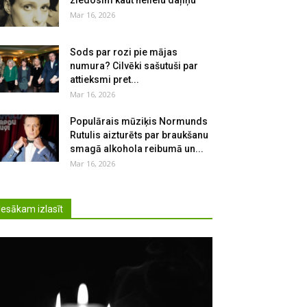
ziedosim kaut nelielu daļiņu
Mar 16, 2026
Sods par rozi pie mājas
numura? Cilvēki sašutuši par
attieksmi pret...
Mar 16, 2026
Populārais mūziķis Normunds
Rutulis aizturēts par braukšanu
smagā alkohola reibumā un...
Mar 16, 2026
Iesākam izlasīt