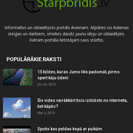
Informatīvs un izklaidējošs portāls ikvienam. Atpūties no ikdienas
steigas un darbiem, smelies daudz jaunu ideju un izklaidējies.
Katram portāla lietotājam savs stūrītis.
POPULĀRĀKIE RAKSTI
15 bildes, kuras Jums liks padomāt, pirms
spert kāju ūdenī
Jūn 20, 2015
Šis video vairākkārt ticis izdzēsts no interneta,
bet kāpēc?
Mai 5, 2015
Spoks kas peldas kopā ar puikām