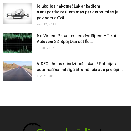
Ielūkojies nākotnē! Lūk ar kādiem
transportlīdzekļiem mēs pārvietosimies jau
pavisam drīzā...
Feb 12, 2017
No Visiem Pasaules Iedzīvotājiem – Tikai
Aptuveni 2% Spēj Dzirdēt Šo...
Jūl 20, 2017
VIDEO : Asins stindzinošs skats! Policijas
automašīna milzīgā ātrumā iebrauc pretējā...
Okt 21, 2018