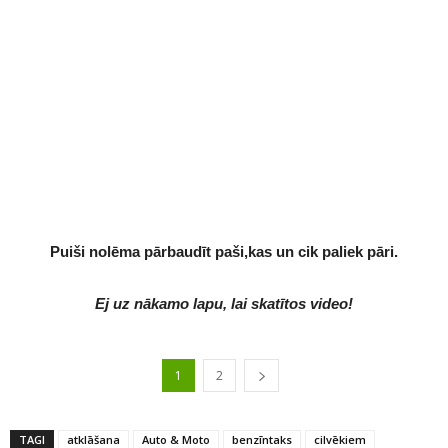
Puiši nolēma pārbaudīt paši,kas un cik paliek pāri.
Ej uz nākamo lapu, lai skatītos video!
1
2
TAGI
atklāšana
Auto & Moto
benzīntaks
cilvēkiem