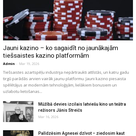
Jauni kazino – ko sagaidīt no jaunākajām
tiešsaistes kazino platformām
Admin
-
Mar 19, 2026
Tiešsaistes azartspēļu industrija nepārtraukti attīstās, un katru gadu
tirgū parādās arvien vairāk jaunu platformu. Jauni kazino piesaista
spēlētājus ar modernām tehnoloģijām, lielākiem bonusiem un
uzlabotu lietošanas...
Mūžībā devies izcilais latviešu kino un teātra
režisors Jānis Streičs
Mar 16, 2026
Palīdzēsim Agnesei dzīvot – ziedosim kaut