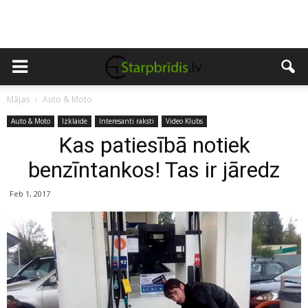
Mājas
Auto & Moto
Auto & Moto
Izklaide
Interesanti raksti
Video Klubs
Kas patiesībā notiek
benzīntankos! Tas ir jāredz
Feb 1, 2017