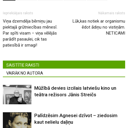
Iepriekšējais raksts
Nākamais raksts
Viņa dzemdēja bērniņu jau
Lūk,kas notiek ar organismu
piektajā grūtniecības mēnesī.
ēdot ādiņu no vistiņām.
Par spīti visam – viņa vēlējās
NETICAMI
parādīt pasaulei, cik tas
patiesībā ir smagi!
SAISTĪTIE RAKSTI
VAIRĀK NO AUTORA
Mūžībā devies izcilais latviešu kino un
teātra režisors Jānis Streičs
Palīdzēsim Agnesei dzīvot – ziedosim
kaut nelielu daļiņu