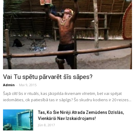
Vai Tu spētu pārvarēt šīs sāpes?
Admin
-
Mai 9, 2015
Šajā ciltī šis ir rituāls, kas jāizpilda ikvienam vīrietim, bet vai spējat
iedomāties, cik patiesībā tas ir sāpīgs? Šo skudru kodiens ir 20 reizes...
Tas, Ko Šie Nirēji Atrada Zemūdens Dzīslās,
Vienkārši Nav Izskaidrojams!
Jūn 8, 2017