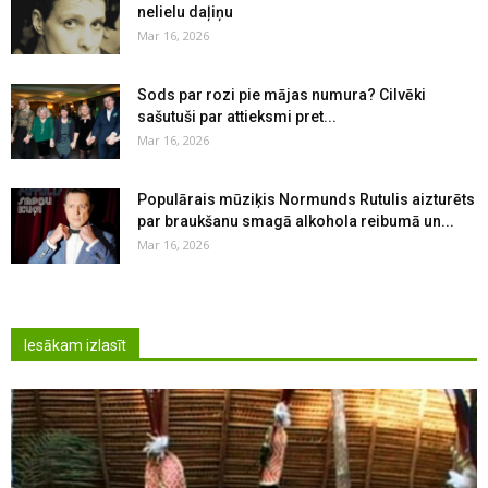
nelielu daļiņu
Mar 16, 2026
Sods par rozi pie mājas numura? Cilvēki
sašutuši par attieksmi pret...
Mar 16, 2026
Populārais mūziķis Normunds Rutulis aizturēts
par braukšanu smagā alkohola reibumā un...
Mar 16, 2026
Iesākam izlasīt