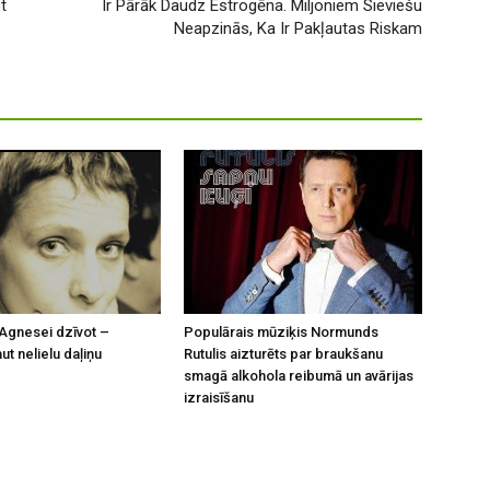
t
Ir Pārāk Daudz Estrogēna. Miljoniem Sieviešu
Neapzinās, Ka Ir Pakļautas Riskam
Agnesei dzīvot –
Populārais mūziķis Normunds
t nelielu daļiņu
Rutulis aizturēts par braukšanu
smagā alkohola reibumā un avārijas
izraisīšanu