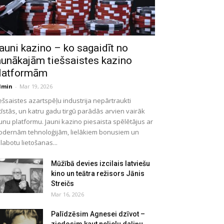
auni kazino – ko sagaidīt no
aunākajām tiešsaistes kazino
latformām
dmin
-
Mar 19, 2026
ešsaistes azartspēļu industrija nepārtraukti
tīstās, un katru gadu tirgū parādās arvien vairāk
unu platformu. Jauni kazino piesaista spēlētājus ar
dernām tehnoloģijām, lielākiem bonusiem un
labotu lietošanas...
Mūžībā devies izcilais latviešu
kino un teātra režisors Jānis
Streičs
Mar 16, 2026
Palīdzēsim Agnesei dzīvot –