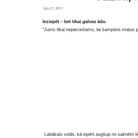
Jūn 21, 2017
Ieziepēt – bet tikai galvas ādu.
“Jums tikai nepieciešams, lai šampūns matus pi
Labākais veids, kā iepērt augšup no saknēm lī