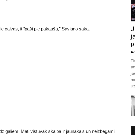
J
e galvas, it īpaši pie pakauša,” Saviano saka.
j
p
A
Ti
at
ja
mo
uz
dz galiem. Mati vistuvāk skalpa ir jaunākais un neizbēgami