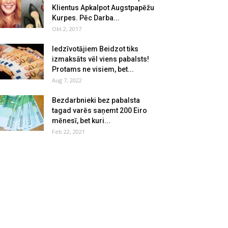
Klientus Apkalpot Augstpapēžu
Kurpes. Pēc Darba...
Okt 2, 2017
Iedzīvotājiem Beidzot tiks
izmaksāts vēl viens pabalsts!
Protams ne visiem, bet...
Aug 7, 2022
Bezdarbnieki bez pabalsta
tagad varēs saņemt 200 Eiro
mēnesī, bet kuri...
Feb 22, 2021