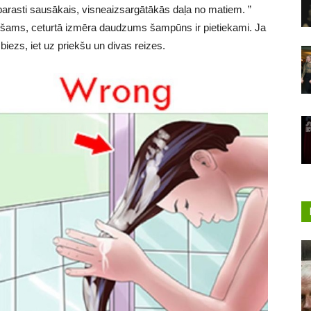
 parasti sausākais, visneaizsargātākās daļa no matiem. ”
iešams, ceturtā izmēra daudzums šampūns ir pietiekami. Ja
 biezs, iet uz priekšu un divas reizes.