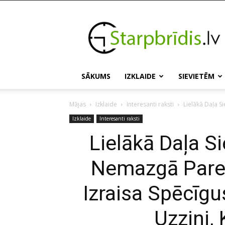
Starpbridis.lv
SĀKUMS
IZKLAIDE
SIEVIETĒM
Mājas
Izklaide
Interesanti raksti
Lielākā Daļa Si
Izklaide
Interesanti raksti
Lielākā Daļa S
Nemazgā Pareiz
Izraisa Spēcīg
Uzzini,