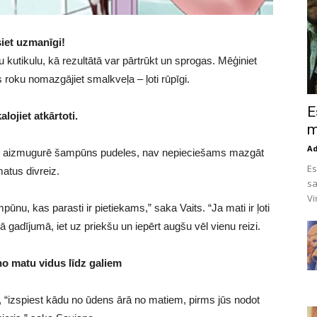
iet uzmanīgi!
 kutikulu, kā rezultātā var pārtrūkt un sprogas. Mēģiniet
roku nomazgājiet smalkveļa – ļoti rūpīgi.
E
lojiet atkārtoti.
m
A
s par aizmugurē šampūns pudeles, nav nepieciešams mazgāt
Es
atus divreiz.
sa
Vi
mpūnu, kas parasti ir pietiekams,” saka Vaits. “Ja mati ir ļoti
 gadījumā, iet uz priekšu un iepērt augšu vēl vienu reizi.
o matu vidus līdz galiem
 “izspiest kādu no ūdens ārā no matiem, pirms jūs nodot