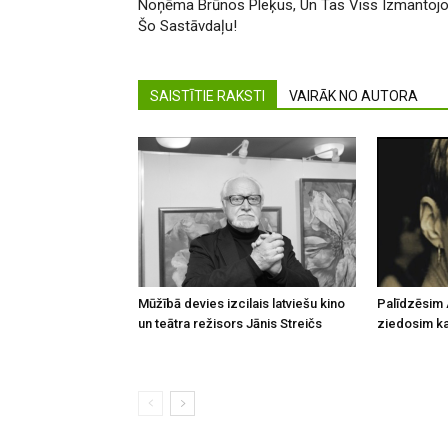
Noņēma Brūnos Pleķus, Un Tas Viss Izmantojo
Šo Sastāvdaļu!
SAISTĪTIE RAKSTI
VAIRĀK NO AUTORA
Mūžībā devies izcilais latviešu kino
Palīdzēsim 
un teātra režisors Jānis Streičs
ziedosim kau