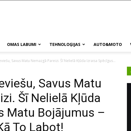
OMAS LABUMI
TEHNOLOĢIJAS
AUTO&MOTO
eviešu, Savus Matu Nemazgā Pareizi. Šī Nelielā Kļūda Izraisa Spēcīgus...
ieviešu, Savus Matu
i. Šī Nelielā Kļūda
us Matu Bojājumus –
 Kā To Labot!