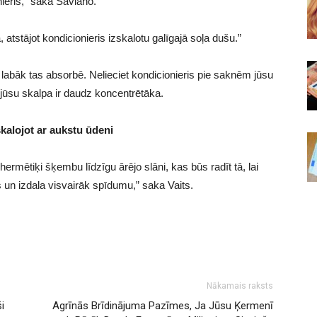
ieris,” saka Saviano.
 atstājot kondicionieris izskalotu galīgajā soļa dušu.”
o labāk tas absorbē. Nelieciet kondicionieris pie saknēm jūsu
jūsu skalpa ir daudz koncentrētāka.
kalojot ar aukstu ūdeni
ermētiķi šķembu līdzīgu ārējo slāni, kas būs radīt tā, lai
 un izdala visvairāk spīdumu,” saka Vaits.
Nākamais raksts
i
Agrīnās Brīdinājuma Pazīmes, Ja Jūsu Ķermenī