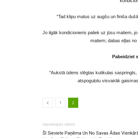
kondicion
“Tad klipu matus uz augšu un finiša dušā,
Jo ilgāk kondicionieris paliek uz jūsu matiem, j
matiem; dabas eļļas no 
Pabeidziet s
“Aukstā ūdens slēgtas kutikulas saspringts, h
atspoguļotu visvairāk gaismas
1
2
Iepriekšējais raksts
Šī Sieviete Paņēma Un No Savas Ādas Vienkārš