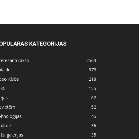
OPULĀRAS KATEGORIJAS
teresanti raksti
2563
klaide
973
deo Klubs
218
kti
155
ejas
62
evietēm
52
hnoloģijas
45
nātne
36
lžu galerijas
35