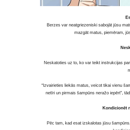
Es
Berzes var neatgriezeniski sabojāt jūsu matu
mazgāt matus, piemēram, jūs 
Neska
Neskatoties uz to, ko var teikt instrukcija
m
“Izvairieties liekās matus, veicot tikai vienu ša
netīri un pirmais šampūns neražo iepērt”, tādā
Kondicionēt n
Pēc tam, kad esat izskalotas jūsu šampūns,