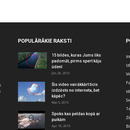
POPULĀRĀKIE RAKSTI
P
15 bildes, kuras Jums liks
In
padomāt, pirms spert kāju
Iz
ūdenī
Jūn 20, 2015
Vi
Fa
s
Šis video vairākkārt ticis
izdzēsts no interneta, bet
a
Id
kāpēc?
Si
Mai 5, 2015
Te
Spoks kas peldas kopā ar
Zi
puikām
Bi
Apr 19, 2015