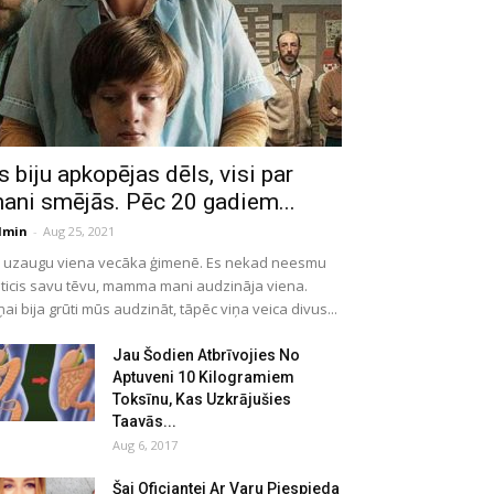
s biju apkopējas dēls, visi par
ani smējās. Pēc 20 gadiem...
dmin
-
Aug 25, 2021
 uzaugu viena vecāka ģimenē. Es nekad neesmu
ticis savu tēvu, mamma mani audzināja viena.
ņai bija grūti mūs audzināt, tāpēc viņa veica divus...
Jau Šodien Atbrīvojies No
Aptuveni 10 Kilogramiem
Toksīnu, Kas Uzkrājušies
Taavās...
Aug 6, 2017
Šai Oficiantei Ar Varu Piespieda