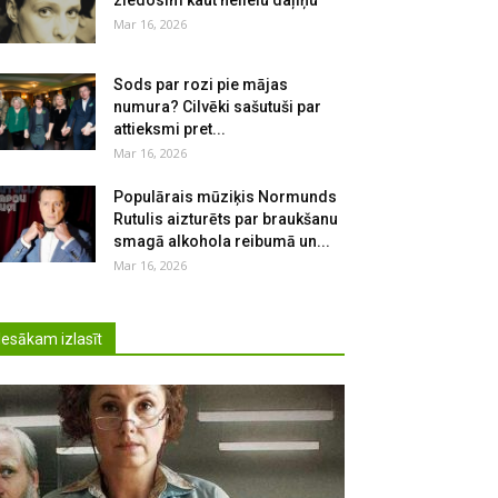
ziedosim kaut nelielu daļiņu
Mar 16, 2026
Sods par rozi pie mājas
numura? Cilvēki sašutuši par
attieksmi pret...
Mar 16, 2026
Populārais mūziķis Normunds
Rutulis aizturēts par braukšanu
smagā alkohola reibumā un...
Mar 16, 2026
Iesākam izlasīt