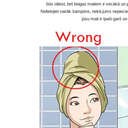
būs oiliest, bet beigas matiem ir vecākā un
Nelietojiet vairāk šampūns, nekā jums nepiec
jūsu mati ir īpaši garš un