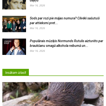
daļiņu
Mar 16, 2026
Sods par rozi pie mājas numura? Cilvēki sašutuši
par attieksmi pret...
Mar 16, 2026
Populārais mūziķis Normunds Rutulis aizturēts par
braukšanu smagā alkohola reibumā un...
Mar 16, 2026
Iesākam izlasīt