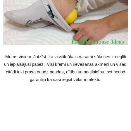
Mums visiem jāatzīst, ka vissliktākais vasarai sākoties ir neglīti
un ieplaisājuši papēži. Visi kremi un rievēšanas akmeņi un visādi
citādi triki prasa daudz naudas, cītību un neatlaidību, bet nedod
garantiju ka sasniegsit vēlamo efektu.