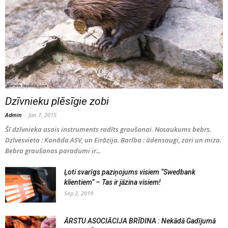
Dzīvnieku plēsīgie zobi
Admin
-
Jan 7, 2015
Šī dzīvnieka asais instruments radīts graušanai. Nosaukums bebrs.
Dzīvesvieta : Kanāda ASV, un Eirāzija. Barība : ūdensaugi, zari un miza.
Bebra graušanas paradumi ir...
Ļoti svarīgs paziņojums visiem “Swedbank
klientiem” – Tas ir jāzina visiem!
Sep 2, 2019
ĀRSTU ASOCIĀCIJA BRĪDINA : Nekādā Gadījumā