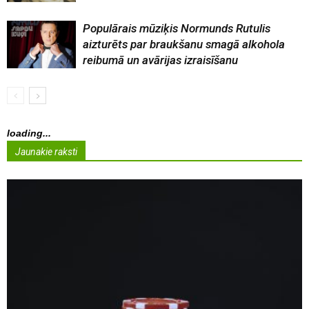
Populārais mūziķis Normunds Rutulis
aizturēts par braukšanu smagā alkohola
reibumā un avārijas izraisīšanu
loading...
Jaunakie raksti