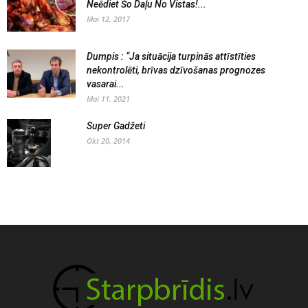
Neēdiet Šo Daļu No Vistas!...
Mai 12, 2017
Dumpis : “Ja situācija turpinās attīstīties
nekontrolēti, brīvas dzīvošanas prognozes
vasarai...
Mai 11, 2021
Super Gadžeti
Okt 20, 2014