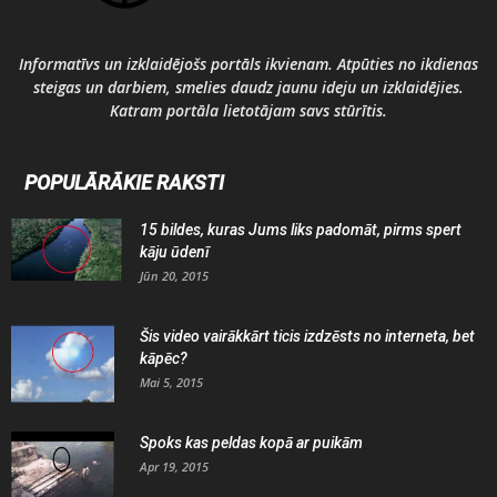
Informatīvs un izklaidējošs portāls ikvienam. Atpūties no ikdienas
steigas un darbiem, smelies daudz jaunu ideju un izklaidējies.
Katram portāla lietotājam savs stūrītis.
POPULĀRĀKIE RAKSTI
15 bildes, kuras Jums liks padomāt, pirms spert
kāju ūdenī
Jūn 20, 2015
Šis video vairākkārt ticis izdzēsts no interneta, bet
kāpēc?
Mai 5, 2015
Spoks kas peldas kopā ar puikām
Apr 19, 2015