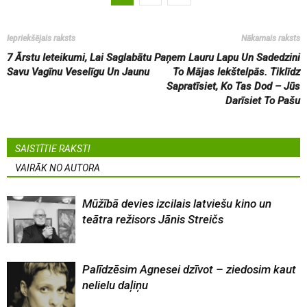
Iepriekšējais raksts
Nākamais raksts
7 Ārstu Ieteikumi, Lai Saglabātu
Paņem Lauru Lapu Un Sadedzini
Savu Vagīnu Veselīgu Un Jaunu
To Mājas Iekštelpās. Tiklīdz
Sapratīsiet, Ko Tas Dod – Jūs
Darīsiet To Pašu
SAISTĪTIE RAKSTI
VAIRĀK NO AUTORA
Mūžībā devies izcilais latviešu kino un
teātra režisors Jānis Streičs
Palīdzēsim Agnesei dzīvot – ziedosim kaut
nelielu daļiņu