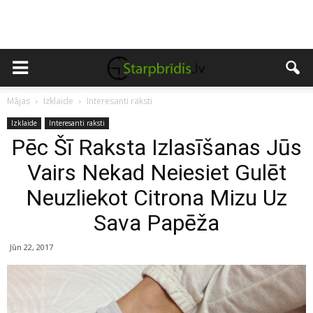
Mājas
Izklaide
Interesanti raksti
Izklaide
Interesanti raksti
Pēc Šī Raksta Izlasīšanas Jūs
Vairs Nekad Neiesiet Gulēt
Neuzliekot Citrona Mizu Uz
Sava Papēža
Jūn 22, 2017