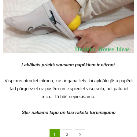
Labākais priekš sausiem papēžiem ir citroni.
Vispirms atrodiet citronu, kas ir gana liels, lai apklātu jūsu papēdi.
Tad pārgrieziet uz pusēm un izspiediet visu sulu, bet paturiet
mizu. Tā būš nepiecišama.
Šķir nākamo lapu un lasi raksta turpinājumu
1
2