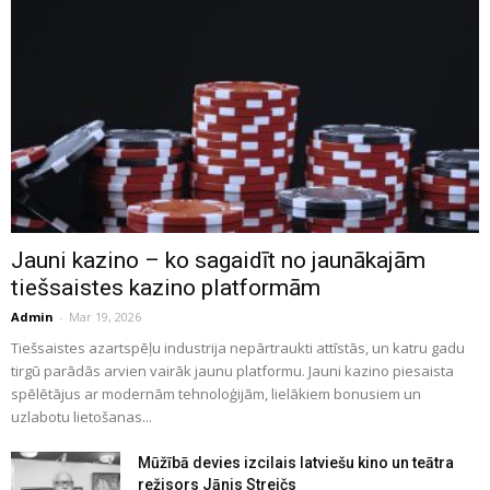
Jauni kazino – ko sagaidīt no jaunākajām
tiešsaistes kazino platformām
Admin
-
Mar 19, 2026
Tiešsaistes azartspēļu industrija nepārtraukti attīstās, un katru gadu
tirgū parādās arvien vairāk jaunu platformu. Jauni kazino piesaista
spēlētājus ar modernām tehnoloģijām, lielākiem bonusiem un
uzlabotu lietošanas...
Mūžībā devies izcilais latviešu kino un teātra
režisors Jānis Streičs