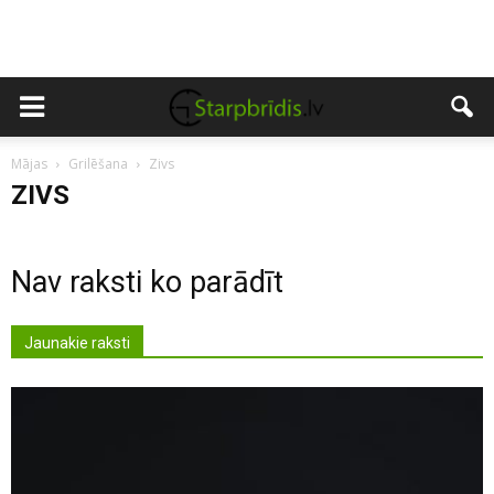
Mājas
Grilēšana
Zivs
ZIVS
Nav raksti ko parādīt
Jaunakie raksti