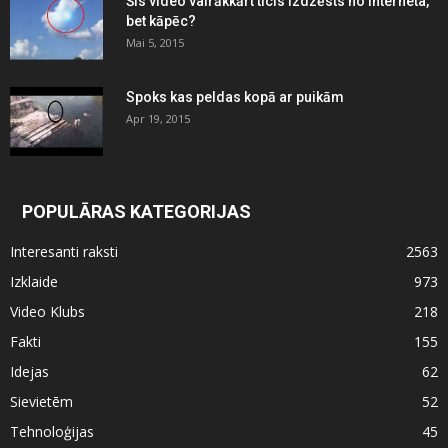
Šis video vairākkārt ticis izdzēsts no interneta,
bet kāpēc?
Mai 5, 2015
Spoks kas peldas kopā ar puikām
Apr 19, 2015
POPULĀRAS KATEGORIJAS
Interesanti raksti
2563
Izklaide
973
Video Klubs
218
Fakti
155
Idejas
62
Sievietēm
52
Tehnoloģijas
45