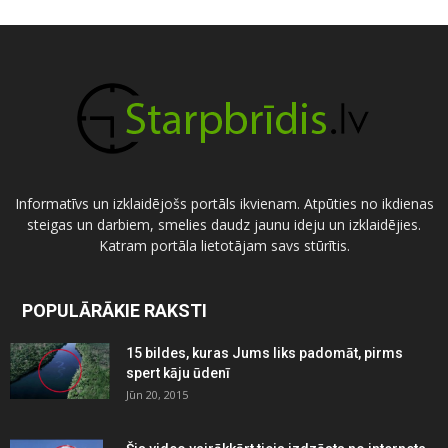
Informatīvs un izklaidējošs portāls ikvienam. Atpūties no ikdienas
steigas un darbiem, smelies daudz jaunu ideju un izklaidējies.
Katram portāla lietotājam savs stūrītis.
POPULĀRĀKIE RAKSTI
15 bildes, kuras Jums liks padomāt, pirms
spert kāju ūdenī
Jūn 20, 2015