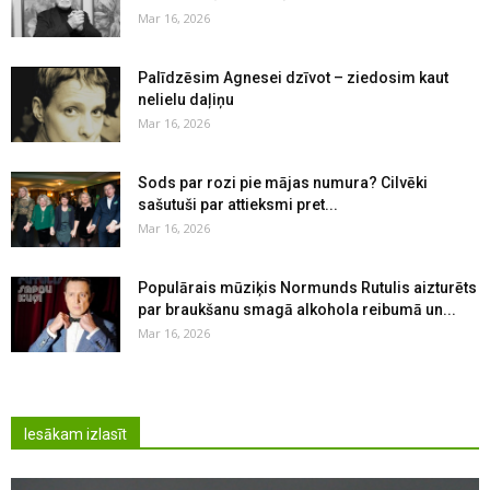
Mar 16, 2026
Palīdzēsim Agnesei dzīvot – ziedosim kaut
nelielu daļiņu
Mar 16, 2026
Sods par rozi pie mājas numura? Cilvēki
sašutuši par attieksmi pret...
Mar 16, 2026
Populārais mūziķis Normunds Rutulis aizturēts
par braukšanu smagā alkohola reibumā un...
Mar 16, 2026
Iesākam izlasīt