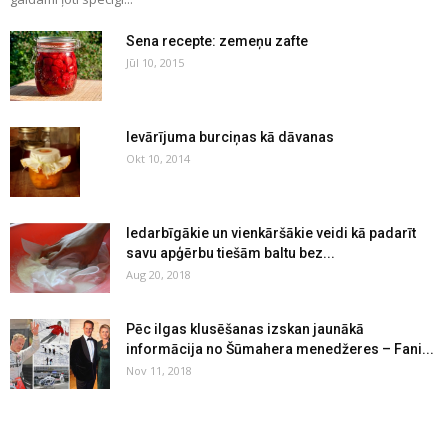
Sena recepte: zemeņu zafte
Jūl 10, 2015
Ievārījuma burciņas kā dāvanas
Okt 10, 2014
Iedarbīgākie un vienkāršākie veidi kā padarīt
savu apģērbu tiešām baltu bez...
Aug 20, 2018
Pēc ilgas klusēšanas izskan jaunākā
informācija no Šūmahera menedžeres – Fani...
Nov 11, 2018