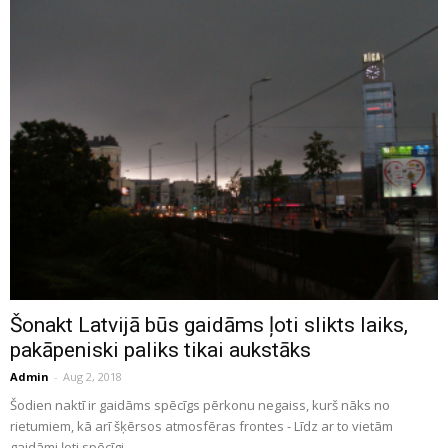
Šonakt Latvijā būs gaidāms ļoti slikts laiks,
pakāpeniski paliks tikai aukstāks
Admin
-
Aug 2, 2018
Šodien naktī ir gaidāms spēcīgs pērkonu negaiss, kurš nāks no
rietumiem, kā arī šķērsos atmosfēras frontes - Līdz ar to vietām
gaidāmi ļoti spēcīgi...