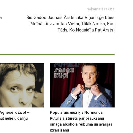
Nākamais raksts
a
Šis Gados Jaunais Ārsts Lika Viņai Izģērbties
Pilnībā Līdz Jostas Vietai, Tālāk Notika, Kas
Tāds, Ko Negaidīja Pat Ārsts!
Agnesei dzīvot –
Populārais mūziķis Normunds
t nelielu daļiņu
Rutulis aizturēts par braukšanu
smagā alkohola reibumā un avārijas
izraisīšanu