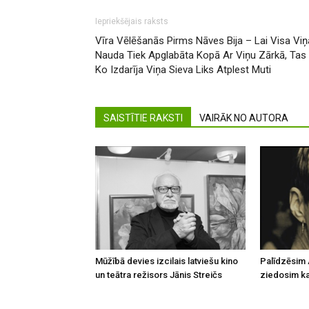
Iepriekšējais raksts
Vīra Vēlēšanās Pirms Nāves Bija – Lai Visa Viņ
Nauda Tiek Apglabāta Kopā Ar Viņu Zārkā, Tas
Ko Izdarīja Viņa Sieva Liks Atplest Muti
SAISTĪTIE RAKSTI
VAIRĀK NO AUTORA
Mūžībā devies izcilais latviešu kino
Palīdzēsim 
un teātra režisors Jānis Streičs
ziedosim kau