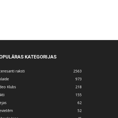
OPULĀRAS KATEGORIJAS
teresanti raksti
2563
klaide
973
deo Klubs
218
kti
155
ejas
62
evietēm
52