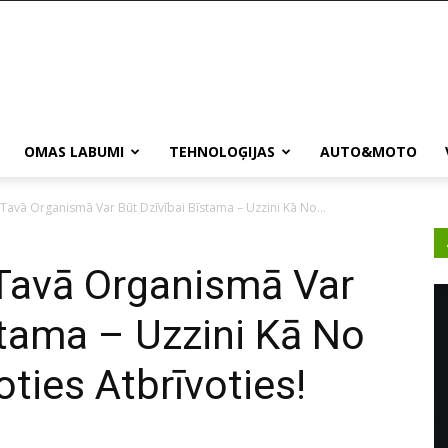
OMAS LABUMI
TEHNOLOĢIJAS
AUTO&MOTO
Tavā Organismā Var Būt Dzīvībai Bīstama – Uzzini Kā No...
Tavā Organismā Var
stama – Uzzini Kā No
ties Atbrīvoties!