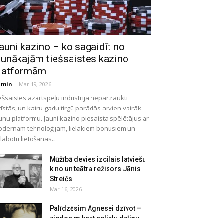
auni kazino – ko sagaidīt no
aunākajām tiešsaistes kazino
latformām
dmin
-
Mar 19, 2026
ešsaistes azartspēļu industrija nepārtraukti
tīstās, un katru gadu tirgū parādās arvien vairāk
unu platformu. Jauni kazino piesaista spēlētājus ar
dernām tehnoloģijām, lielākiem bonusiem un
labotu lietošanas...
Mūžībā devies izcilais latviešu
kino un teātra režisors Jānis
Streičs
Mar 16, 2026
Palīdzēsim Agnesei dzīvot –