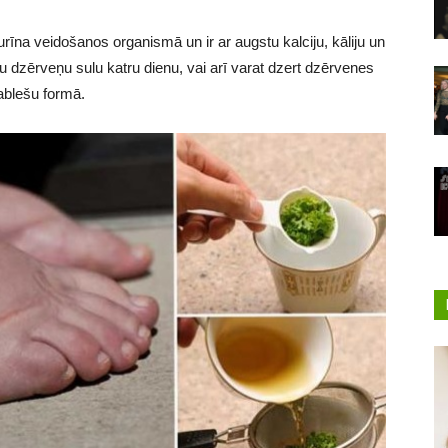
urīna veidošanos organismā un ir ar augstu kalciju, kāliju un
u dzērveņu sulu katru dienu, vai arī varat dzert dzērvenes
ablešu formā.