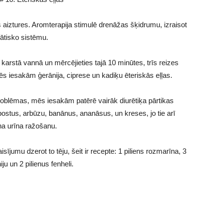
ens aiztures. Aromterapija stimulē drenāžas šķidrumu, izraisot
fātisko sistēmu.
, karstā vannā un mērcējieties tajā 10 minūtes, trīs reizes
ēs iesakām ģerānija, ciprese un kadiķu ēteriskās eļļas.
roblēmas, mēs iesakām patērē vairāk diurētiķa pārtikas
ostus, arbūzu, banānus, ananāsus, un kreses, jo tie arī
ina urīna ražošanu.
sījumu dzerot to tēju, šeit ir recepte: 1 piliens rozmarīna, 3
niju un 2 pilienus fenheli.