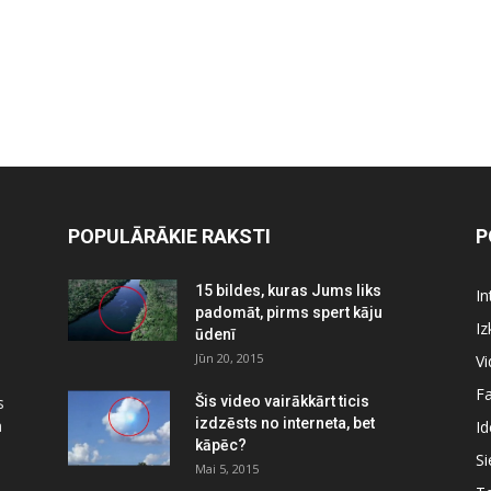
POPULĀRĀKIE RAKSTI
P
15 bildes, kuras Jums liks
In
padomāt, pirms spert kāju
Iz
ūdenī
Jūn 20, 2015
Vi
Fa
s
Šis video vairākkārt ticis
izdzēsts no interneta, bet
a
Id
kāpēc?
Si
Mai 5, 2015