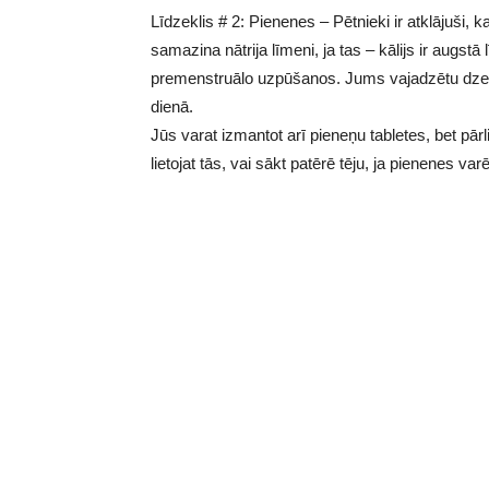
Līdzeklis # 2: Pienenes – Pētnieki ir atklājuši,
samazina nātrija līmeni, ja tas – kālijs ir augs
premenstruālo uzpūšanos. Jums vajadzētu dzert
dienā.
Jūs varat izmantot arī pieneņu tabletes, bet pārl
lietojat tās, vai sākt patērē tēju, ja pienenes var