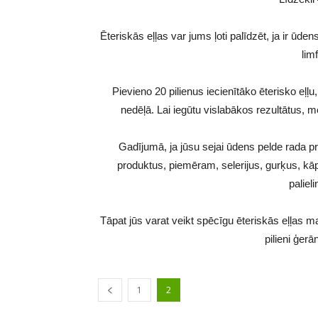
Ēteriskās eļļas var jums ļoti palīdzēt, ja ir ūd
lim
Pievieno 20 pilienus iecienītāko ēterisko eļļu
nedēļā. Lai iegūtu vislabākos rezultātus, m
Gadījumā, ja jūsu sejai ūdens pelde rada p
produktus, piemēram, selerijus, gurķus, kāp
paliel
Tāpat jūs varat veikt spēcīgu ēteriskās eļļas mai
pilieni ģerā
1
2