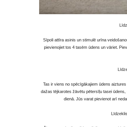
Līdz
Sīpoli attīra asinis un stimulē urīna veidoša
pievienojiet tos 4 tasēm ūdens un vāriet. Pievi
Līdze
Tas ir viens no spēcīgākajiem ūdens aiztures
dažas tējkarotes žāvētu pētersīļu tasei ūdens, u
dienā. Jūs varat pievienot arī neda
Līdzekli