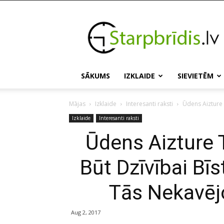
Starpbridis.lv
SĀKUMS
IZKLAIDE
SIEVIETĒM
Mājas
Izklaide
Interesanti raksti
Ūdens Aizture 
Izklaide
Interesanti raksti
Ūdens Aizture 
Būt Dzīvībai Bī
Tās Nekavējo
Aug 2, 2017