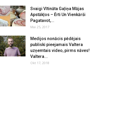
Svaigi Vītināta Gaļiņa Mājas
Apstākļos – Ērti Un Vienkārši
Pagatavot,...
Mai 25, 2017
Medijos nonācis pēdējais
publiski pieejamais Valtera
uzņemtais video, pirms nāves!
Valtera...
Okt 17, 2018