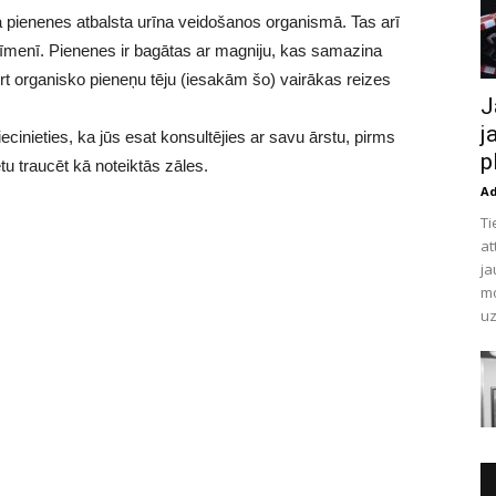
 ka pienenes atbalsta urīna veidošanos organismā. Tas arī
tā līmenī. Pienenes ir bagātas ar magniju, kas samazina
 organisko pieneņu tēju (iesakām šo) vairākas reizes
J
j
iecinieties, ka jūs esat konsultējies ar savu ārstu, pirms
p
ētu traucēt kā noteiktās zāles.
A
Ti
at
ja
mo
uz