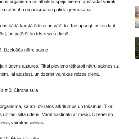
ošanos organismā un atbalsta spēju nierēm apstrādāt vairāk
isko attīstību organismā un palīdz gremošanai.
las kādā karstā ūdens un vārīt to. Tad apsegt tasi un ļaut
āst, un patērēt šo trīs reizes dienā.
 8. Dzelošās nātre sakne
ja ir ūdens aiztures. Tikai pievieno tējkaroti nātru saknes uz
ūtēm, lai atdziest, un dzeriet vairākas reizes dienā.
is # 9: Citrona sula
rganisma, kā arī uzkrātos atkritumus un toksīnus. Tikai
 uz tasi silta ūdens. Varat saldinātu ar medu. Dzeriet šo
kdienā, vairākas dienas.
 # 10: Ēteriskās eļļas