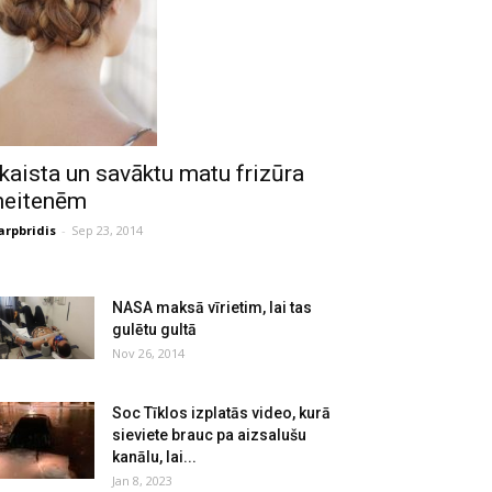
kaista un savāktu matu frizūra
eitenēm
arpbridis
-
Sep 23, 2014
NASA maksā vīrietim, lai tas
gulētu gultā
Nov 26, 2014
Soc Tīklos izplatās video, kurā
sieviete brauc pa aizsalušu
kanālu, lai...
Jan 8, 2023