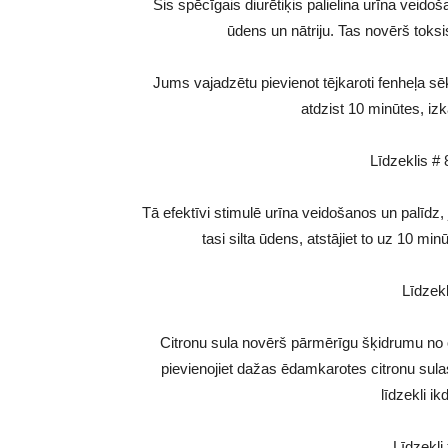
Šis spēcīgais diurētiķis palielina urīna veid
ūdens un nātriju. Tas novērš toks
Jums vajadzētu pievienot tējkaroti fenheļa sēk
atdzist 10 minūtes, izk
Līdzeklis #
Tā efektīvi stimulē urīna veidošanos un palīdz, 
tasi silta ūdens, atstājiet to uz 10 min
Līdzekl
Citronu sula novērš pārmērīgu šķidrumu no o
pievienojiet dažas ēdamkarotes citronu sulas
līdzekli i
Līdzekli