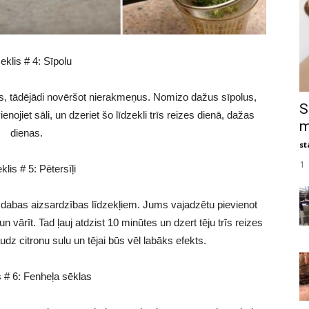
eklis # 4: Sīpolu
nos, tādējādi novēršot nierakmeņus. Nomizo dažus sīpolus,
S
enojiet sāli, un dzeriet šo līdzekli trīs reizes dienā, dažas
m
dienas.
st
1
klis # 5: Pētersīļi
 dabas aizsardzības līdzekļiem. Jums vajadzētu pievienot
n vārīt. Tad ļauj atdzist 10 minūtes un dzert tēju trīs reizes
udz citronu sulu un tējai būs vēl labāks efekts.
s # 6: Fenheļa sēklas