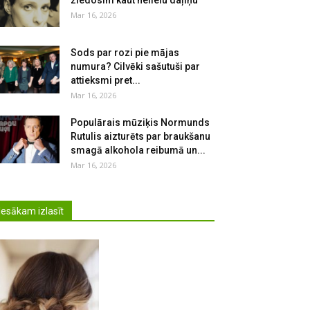
ziedosim kaut nelielu daļiņu
Mar 16, 2026
Sods par rozi pie mājas
numura? Cilvēki sašutuši par
attieksmi pret...
Mar 16, 2026
Populārais mūziķis Normunds
Rutulis aizturēts par braukšanu
smagā alkohola reibumā un...
Mar 16, 2026
Iesākam izlasīt