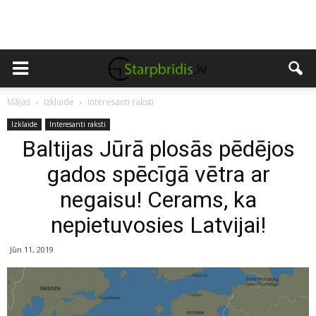
Mājas
Izklaide
Interesanti raksti
Izklaide
Interesanti raksti
Baltijas Jūrā plosās pēdējos
gados spēcīgā vētra ar
negaisu! Cerams, ka
nepietuvosies Latvijai!
Jūn 11, 2019