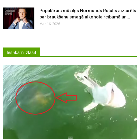
Populārais mūziķis Normunds Rutulis aizturēts
par braukšanu smagā alkohola reibumā un...
Mar 16, 2026
Iesākam izlasīt