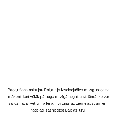
Pagājušanā naktī jau Polijā bija izveidojušies milzīgi negaisa
mākoņi, kuri vēlāk pārauga milzīgā negaisu sistēmā, ko var
salīdzināt ar vētru. Tā lēnām virzijās uz ziemeļaustrumiem,
tādējādi sasniedzot Baltijas jūru.