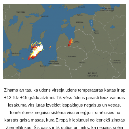
Zināms arī tas, ka ūdens virsējā ūdens temperatūras kārtas ir ap
+12 līdz +15 grādu atzīmei. Tik vēss ūdens parasti liedz vasaras
iesākumā virs jūras izveidot iespaidīgus negaisus un vētras.
Tomēr šoreiz negaisu sistēma visu enerģiju ir smēlusies no
karstās gaisa masas, kura Eiropā ir ieplūdusi no iepriekš ziņotās
Ziemeļāfrikas. Šis gaiss ir tik sutīgs un mitrs, ka negaiss spēja