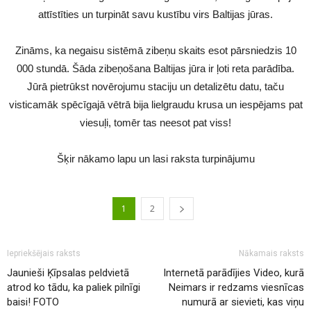
attīstīties un turpināt savu kustību virs Baltijas jūras.
Zināms, ka negaisu sistēmā zibeņu skaits esot pārsniedzis 10
000 stundā. Šāda zibeņošana Baltijas jūra ir ļoti reta parādība.
Jūrā pietrūkst novērojumu staciju un detalizētu datu, taču
visticamāk spēcīgajā vētrā bija lielgraudu krusa un iespējams pat
viesuļi, tomēr tas neesot pat viss!
Šķir nākamo lapu un lasi raksta turpinājumu
1
2
Iepriekšējais raksts
Nākamais raksts
Jaunieši Ķīpsalas peldvietā
Internetā parādījies Video, kurā
atrod ko tādu, ka paliek pilnīgi
Neimars ir redzams viesnīcas
baisi! FOTO
numurā ar sievieti, kas viņu