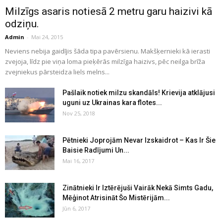
Milzīgs asaris notiesā 2 metru garu haizivi kā
odziņu.
Admin
-
Mai 24, 2015
Neviens nebija gaidījis šāda tipa pavērsienu. Makšķernieki kā ierasti
zvejoja, līdz pie viņa loma pieķērās milzīga haizivs, pēc neilga brīža
zvejniekus pārsteidza liels melns...
Pašlaik notiek milzu skandāls! Krievija atklājusi
uguni uz Ukrainas kara flotes...
Nov 25, 2018
Pētnieki Joprojām Nevar Izskaidrot – Kas Ir Šie
Baisie Radījumi Un...
Mai 16, 2017
Zinātnieki Ir Iztērējuši Vairāk Nekā Simts Gadu,
Mēģinot Atrisināt Šo Mistērijām...
Jūn 6, 2017