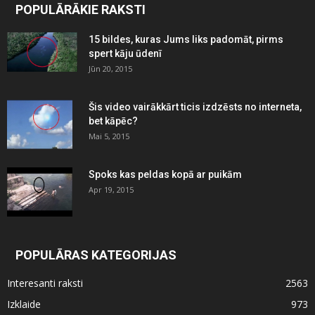
POPULĀRĀKIE RAKSTI
15 bildes, kuras Jums liks padomāt, pirms
spert kāju ūdenī
Jūn 20, 2015
Šis video vairākkārt ticis izdzēsts no interneta,
bet kāpēc?
Mai 5, 2015
Spoks kas peldas kopā ar puikām
Apr 19, 2015
POPULĀRAS KATEGORIJAS
Interesanti raksti
2563
Izklaide
973