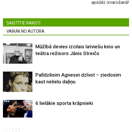
apsūdz izvarošanā!
SAISTĪTIE RAKSTI
VAIRĀK NO AUTORA
Mūžībā devies izcilais latviešu kino un
teātra režisors Jānis Streičs
Palīdzēsim Agnesei dzīvot – ziedosim
kaut nelielu daļiņu
6 lielākie sporta krāpnieki