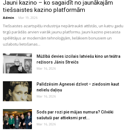
Jauni kazino – ko sagaidīt no jaunākajām
tiešsaistes kazino platformām
Admin
-
Mar 19, 2026
Tiešsaistes azartspēļu industrija nepārtraukti attīstās, un katru gadu
tirgū parādās arvien vairāk jaunu platformu. Jauni kazino piesaista
spēlētājus ar modernām tehnoloģijām, lielākiem bonusiem un
uzlabotu lietošanas...
Mūžībā devies izcilais latviešu kino un teātra
režisors Jānis Streičs
Mar 16, 2026
Palīdzēsim Agnesei dzīvot – ziedosim kaut
nelielu daļiņu
Mar 16, 2026
Sods par rozi pie mājas numura? Cilvēki
sašutuši par attieksmi pret...
Mar 16, 2026