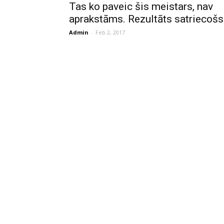
Tas ko paveic šis meistars, nav
aprakstāms. Rezultāts satriecošs
Admin
-
Feb 2, 2017