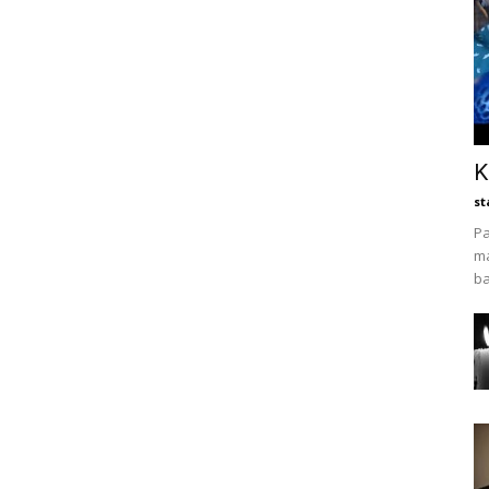
K
st
Pa
ma
ba