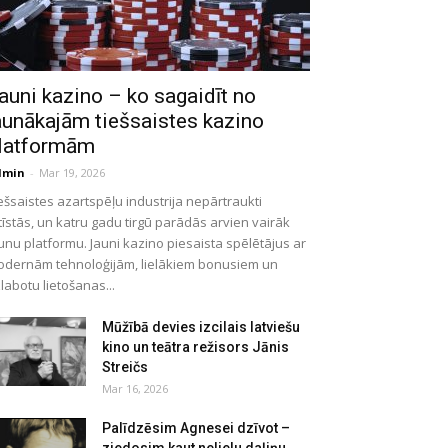
auni kazino – ko sagaidīt no
aunākajām tiešsaistes kazino
latformām
dmin
-
Mar 19, 2026
ešsaistes azartspēļu industrija nepārtraukti
tīstās, un katru gadu tirgū parādās arvien vairāk
unu platformu. Jauni kazino piesaista spēlētājus ar
dernām tehnoloģijām, lielākiem bonusiem un
labotu lietošanas...
Mūžībā devies izcilais latviešu
kino un teātra režisors Jānis
Streičs
Mar 16, 2026
Palīdzēsim Agnesei dzīvot –