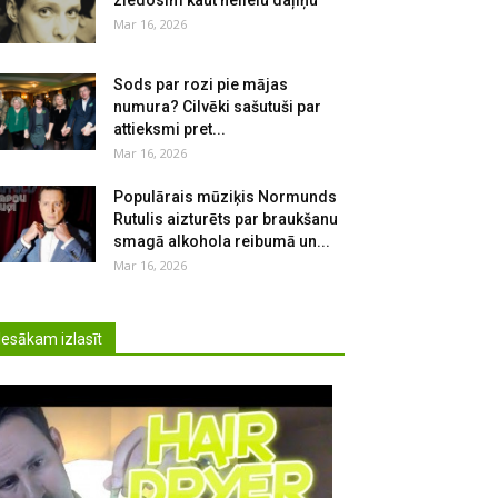
ziedosim kaut nelielu daļiņu
Mar 16, 2026
Sods par rozi pie mājas
numura? Cilvēki sašutuši par
attieksmi pret...
Mar 16, 2026
Populārais mūziķis Normunds
Rutulis aizturēts par braukšanu
smagā alkohola reibumā un...
Mar 16, 2026
Iesākam izlasīt