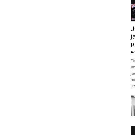
J
j
p
A
Ti
at
ja
mo
uz