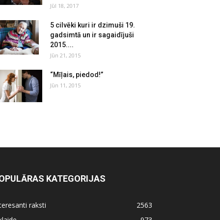
Jūl 18, 2017
5 cilvēki kuri ir dzimuši 19.
gadsimtā un ir sagaidījuši
2015....
Jūn 21, 2015
“Mīļais, piedod!”
Jūn 11, 2015
OPULĀRAS KATEGORIJAS
teresanti raksti
2563
klaide
973