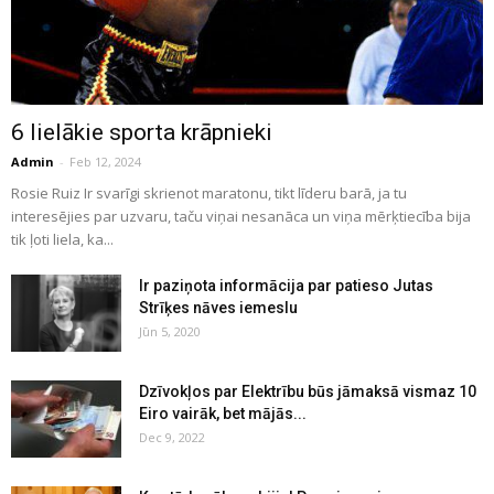
6 lielākie sporta krāpnieki
Admin
-
Feb 12, 2024
Rosie Ruiz Ir svarīgi skrienot maratonu, tikt līderu barā, ja tu
interesējies par uzvaru, taču viņai nesanāca un viņa mērķtiecība bija
tik ļoti liela, ka...
Ir paziņota informācija par patieso Jutas
Strīķes nāves iemeslu
Jūn 5, 2020
Dzīvokļos par Elektrību būs jāmaksā vismaz 10
Eiro vairāk, bet mājās...
Dec 9, 2022