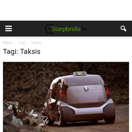
Mājas
Tagi
Taksis
Tagi: Taksis