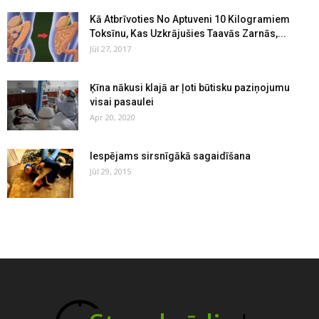
Kā Atbrīvoties No Aptuveni 10 Kilogramiem
Toksīnu, Kas Uzkrājušies Taavās Zarnās,...
Jūl 27, 2017
Ķīna nākusi klajā ar ļoti būtisku paziņojumu
visai pasaulei
Apr 20, 2020
Iespējams sirsnīgākā sagaidīšana
Jūl 29, 2015