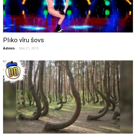
Pliko vīru šovs
Admin
-
Mai 21, 2015