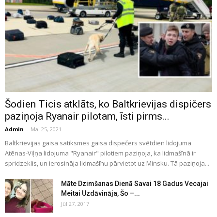
Šodien Ticis atklāts, ko Baltkrievijas dispičers
paziņoja Ryanair pilotam, īsti pirms...
Admin
-
Mai 25, 2021
Baltkrievijas gaisa satiksmes gaisa dispečers svētdien lidojuma
Atēnas-Viļņa lidojuma "Ryanair" pilotiem paziņoja, ka lidmašīnā ir
spridzeklis, un ierosināja lidmašīnu pārvietot uz Minsku. Tā paziņoja...
Māte Dzimšanas Dienā Savai 18 Gadus Vecajai
Meitai Uzdāvināja, Šo –...
Jūl 27, 2017