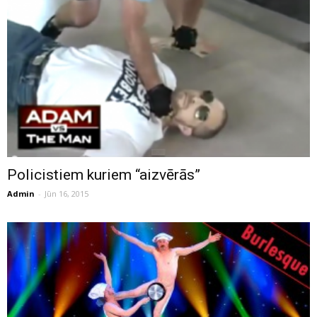
Policistiem kuriem “aizvērās”
Admin
-
Jūn 16, 2015