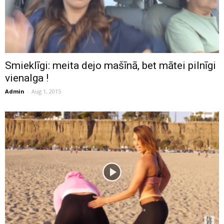
Smieklīgi: meita dejo mašīnā, bet mātei pilnīgi
vienalga !
Admin
-
Aug 1, 2015