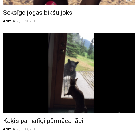
Seksīgo jogas bikšu joks
Admin
-
Jūl 30, 2015
Kaķis pamatīgi pārmāca lāci
Admin
-
Jūl 13, 2015