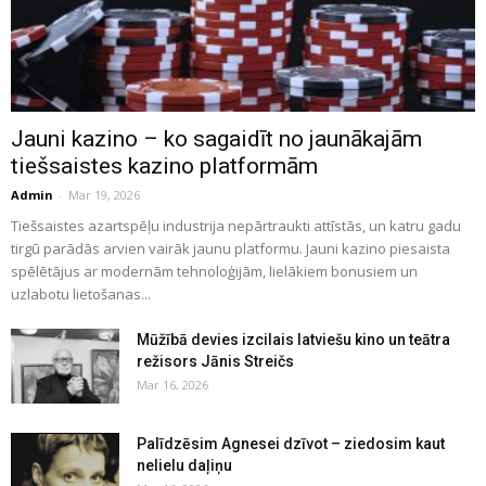
Jauni kazino – ko sagaidīt no jaunākajām
tiešsaistes kazino platformām
Admin
-
Mar 19, 2026
Tiešsaistes azartspēļu industrija nepārtraukti attīstās, un katru gadu
tirgū parādās arvien vairāk jaunu platformu. Jauni kazino piesaista
spēlētājus ar modernām tehnoloģijām, lielākiem bonusiem un
uzlabotu lietošanas...
Mūžībā devies izcilais latviešu kino un teātra
režisors Jānis Streičs
Mar 16, 2026
Palīdzēsim Agnesei dzīvot – ziedosim kaut
nelielu daļiņu