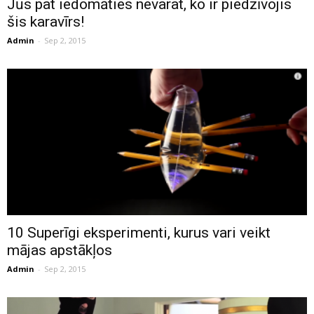
Jūs pat iedomāties nevarat, ko ir piedzīvojis
šis karavīrs!
Admin
-
Sep 2, 2015
10 Superīgi eksperimenti, kurus vari veikt
mājas apstākļos
Admin
-
Sep 2, 2015