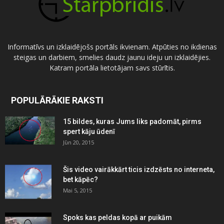
Informatīvs un izklaidējošs portāls ikvienam. Atpūties no ikdienas
steigas un darbiem, smelies daudz jaunu ideju un izklaidējies.
Katram portāla lietotājam savs stūrītis.
POPULĀRĀKIE RAKSTI
15 bildes, kuras Jums liks padomāt, pirms
spert kāju ūdenī
Jūn 20, 2015
Šis video vairākkārt ticis izdzēsts no interneta,
bet kāpēc?
Mai 5, 2015
Spoks kas peldas kopā ar puikām