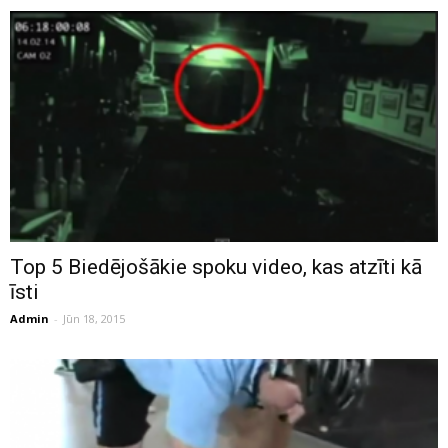
Top 5 Biedējošākie spoku video, kas atzīti kā
īsti
Admin
-
Jūn 18, 2015