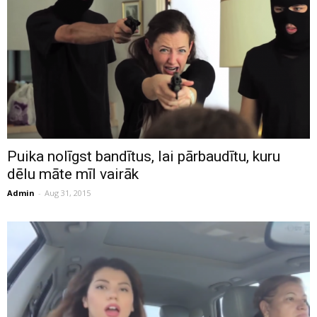
Puika nolīgst bandītus, lai pārbaudītu, kuru
dēlu māte mīl vairāk
Admin
-
Aug 31, 2015