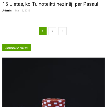
15 Lietas, ko Tu noteikti nezināji par Pasauli
Admin
-
Mai 12, 2015
1
2
Jaunakie raksti