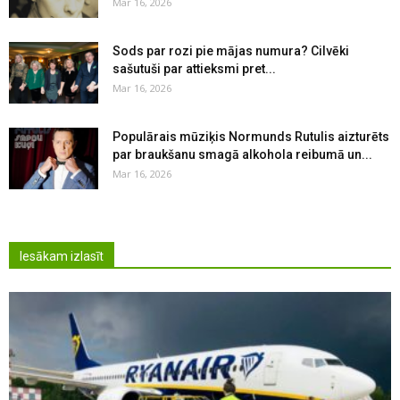
Mar 16, 2026
Sods par rozi pie mājas numura? Cilvēki
sašutuši par attieksmi pret...
Mar 16, 2026
Populārais mūziķis Normunds Rutulis aizturēts
par braukšanu smagā alkohola reibumā un...
Mar 16, 2026
Iesākam izlasīt