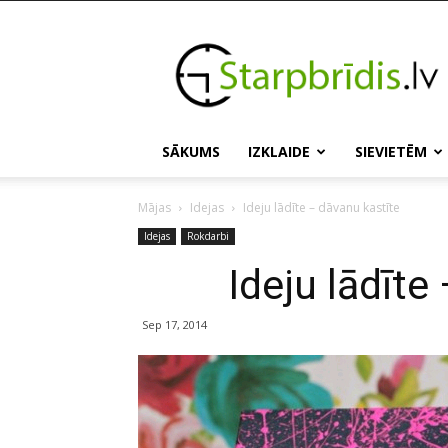
Starpbridis.lv
SĀKUMS
IZKLAIDE
SIEVIETĒM
Mājas
Idejas
Ideju lādīte – dāvanu kastīte
Idejas
Rokdarbi
Ideju lādīte
Sep 17, 2014