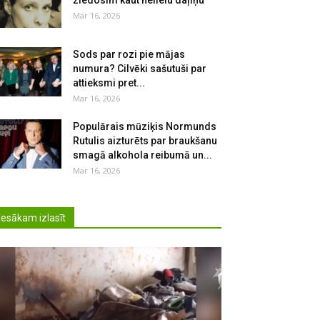
ziedosim kaut nelielu daļiņu
Mar 16, 2026
Sods par rozi pie mājas
numura? Cilvēki sašutuši par
attieksmi pret...
Mar 16, 2026
Populārais mūziķis Normunds
Rutulis aizturēts par braukšanu
smagā alkohola reibumā un...
Mar 16, 2026
Iesākam izlasīt