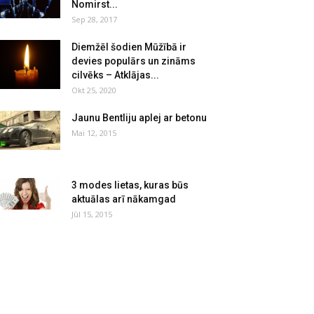
Nomirst...
Sep 28, 2017
Diemžēl šodien Mūžībā ir
devies populārs un zināms
cilvēks – Atklājas...
Okt 25, 2020
Jaunu Bentliju aplej ar betonu
Mai 12, 2015
3 modes lietas, kuras būs
aktuālas arī nākamgad
Jūl 15, 2015