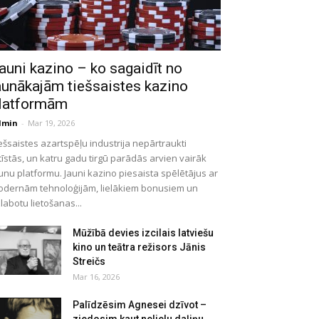
auni kazino – ko sagaidīt no
aunākajām tiešsaistes kazino
latformām
dmin
-
Mar 19, 2026
ešsaistes azartspēļu industrija nepārtraukti
tīstās, un katru gadu tirgū parādās arvien vairāk
unu platformu. Jauni kazino piesaista spēlētājus ar
dernām tehnoloģijām, lielākiem bonusiem un
labotu lietošanas...
Mūžībā devies izcilais latviešu
kino un teātra režisors Jānis
Streičs
Mar 16, 2026
Palīdzēsim Agnesei dzīvot –