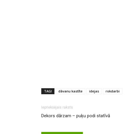
TAGI
dāvanu kastīte
idejas
rokdarbi
Iepriekšējais raksts
Dekors dārzam – puķu podi statīvā