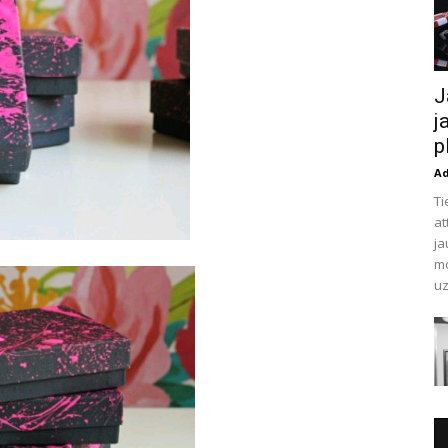
J
j
p
A
Ti
at
ja
mo
uz