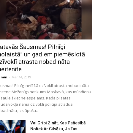
atavās Šausmas! Pilnīgi
nolaistā” un gadiem piemēslotā
zīvoklī atrasta nobadināta
eitenīte
dmin
-
Mar 14, 2019
usmas! Pilnīgi netīrītā dzīvoklī atrasta nobadināta
itene Mežonīgs notikums Maskavā, kas mūsdienu
saulē šķiet neiespējams. Kādā pilsētas
udzīvokļa nama dzīvoklī policija atradusi
badinātu, izslāpušu...
Vai Gribi Zināt, Kas Patiesībā
Notiek Ar Cilvēku, Ja Tas