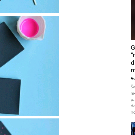
G
“
d
m
A
Ša
me
pa
da
no