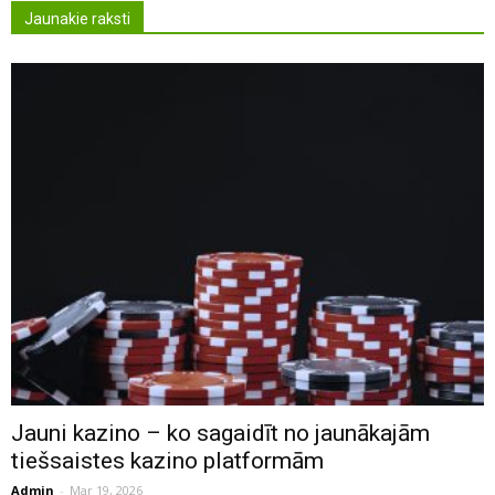
Jaunakie raksti
Jauni kazino – ko sagaidīt no jaunākajām
tiešsaistes kazino platformām
Admin
-
Mar 19, 2026