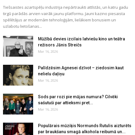
Tiešsaistes azartspēļu industrija nepārtraukti attīstās, un katru gadu
tirgū parādās arvien vairāk jaunu platformu. Jauni kazino piesaista
spēlētājus ar modernām tehnoloģijām, lielākiem bonusiem un
uzlabotu lietošanas...
Mūžībā devies izcilais latviešu kino un teātra
režisors Jānis Streičs
Mar 16, 2026
Palīdzēsim Agnesei dzīvot – ziedosim kaut
nelielu daļiņu
Mar 16, 2026
Sods par rozi pie mājas numura? Cilvēki
sašutuši par attieksmi pret...
Mar 16, 2026
Populārais mūziķis Normunds Rutulis aizturēts
par braukšanu smagā alkohola reibumā un...