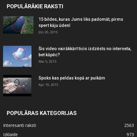
POPULĀRĀKIE RAKSTI
15 bildes, kuras Jums liks padomāt, pirms
spert kāju ūdenī
Jūn 20, 2015
Šis video vairākkārt ticis izdzēsts no interneta,
bet kāpēc?
Mai 5, 2015
Spoks kas peldas kopā ar puikām
Apr 19, 2015
POPULĀRAS KATEGORIJAS
Interesanti raksti
2563
Izklaide
973