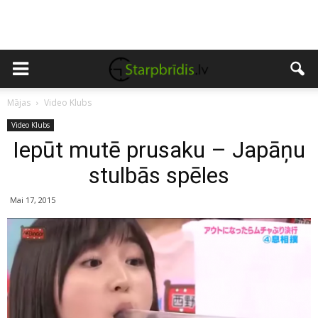
Mājas
Video Klubs
Video Klubs
Iepūt mutē prusaku – Japāņu
stulbās spēles
Mai 17, 2015