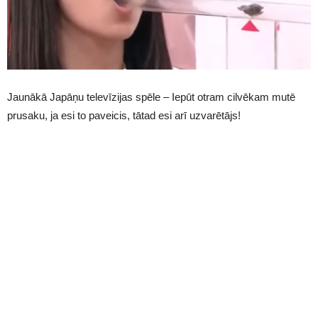
Jaunākā Japāņu televīzijas spēle – Iepūt otram cilvēkam mutē
prusaku, ja esi to paveicis, tātad esi arī uzvarētājs!