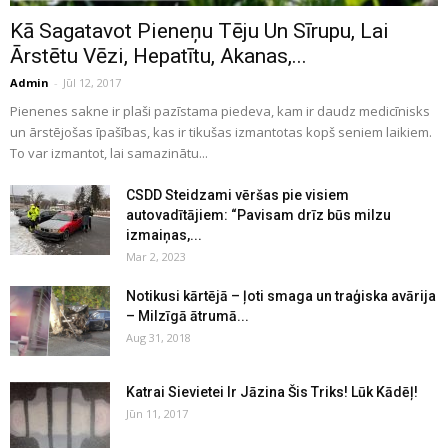
Kā Sagatavot Pieneņu Tēju Un Sīrupu, Lai
Ārstētu Vēzi, Hepatītu, Akanas,...
Admin
-
Jūl 12, 2017
Pienenes sakne ir plaši pazīstama piedeva, kam ir daudz medicīnisks
un ārstējošas īpašības, kas ir tikušas izmantotas kopš seniem laikiem.
To var izmantot, lai samazinātu...
CSDD Steidzami vēršas pie visiem
autovadītājiem: “Pavisam drīz būs milzu
izmaiņas,...
Mar 2, 2023
Notikusi kārtējā – ļoti smaga un traģiska avārija
– Milzīgā ātrumā...
Aug 31, 2018
Katrai Sievietei Ir Jāzina Šis Triks! Lūk Kādēļ!
Jūn 11, 2017