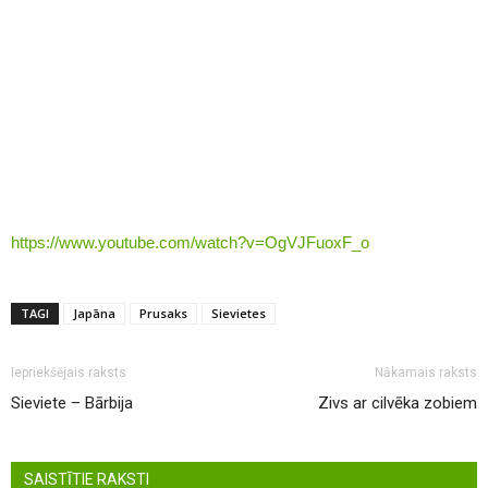
https://www.youtube.com/watch?v=OgVJFuoxF_o
TAGI
Japāna
Prusaks
Sievietes
Iepriekšējais raksts
Nākamais raksts
Sieviete – Bārbija
Zivs ar cilvēka zobiem
SAISTĪTIE RAKSTI