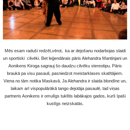
Mēs esam raduši redzēt,vērot, ka ar dejošanu nodarbojas slaidi
un sportiski cilvēki. Bet leģendārais pāris Alehandra Mantinjani un
Aonikens Kiroga sagrauj šo daudzu cilvēku stereotipu. Pāris
braukā pa visu pasauli, pasniedzot meistarklases skatītājiem.
Viena no tām notika Maskavā. Ja Alehandra ir slaida blondīne un,
laikam arī vispopulārākā tango dejotāja pasaulē, tad viņas
partneris Aonikens ir omulīgs tuklītis labākajos gados, kurš īpaši
kustīgs neizskatās.