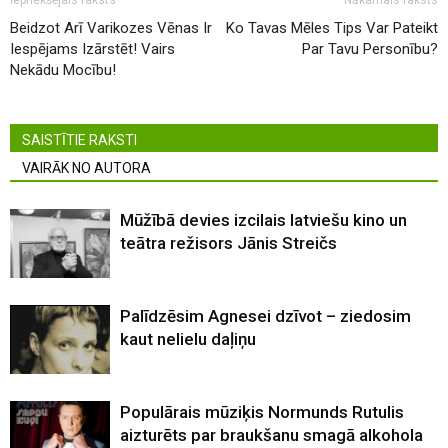
Beidzot Arī Varikozes Vēnas Ir
Ko Tavas Mēles Tips Var Pateikt
Iespējams Izārstēt! Vairs
Par Tavu Personību?
Nekādu Mocību!
SAISTĪTIE RAKSTI
VAIRĀK NO AUTORA
Mūžībā devies izcilais latviešu kino un
teātra režisors Jānis Streičs
Palīdzēsim Agnesei dzīvot – ziedosim
kaut nelielu daļiņu
Populārais mūziķis Normunds Rutulis
aizturēts par braukšanu smagā alkohola