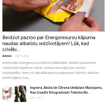
Beidzot paziņo par Energoresursu kāpuma
naudas atbalstu iedzīvotājiem! Lūk, kad
cilvēki...
Admin
-
Okt 9, 2022
Iedzīvotāju energoresursi būtiski palielinājās. Rudenī jaunumiem
varētu būt nopietnas sekas, nemaz nerunājot par ziemas
iespējamību. Viens no aktuālākajiem jautājumiem šobrīd ir atbalsts
iedzīvotājiem, kas...
Ingvera, Ābola Un Citrona Unikālais Maisījums,
Kas Izvadīs Kilogramiem Toksīnu No...
Jūn 5, 2017