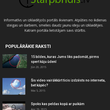
Informatīvs un izklaidējošs portāls ikvienam. Atpūties no ikdienas
steigas un darbiem, smelies daudz jaunu ideju un izklaidējies.
Katram portāla lietotājam savs stūrītis.
POPULĀRĀKIE RAKSTI
15 bildes, kuras Jums liks padomāt, pirms
spert kāju ūdenī
Jūn 20, 2015
Šis video vairākkārt ticis izdzēsts no interneta,
bet kāpēc?
Mai 5, 2015
Spoks kas peldas kopā ar puikām
Apr 19, 2015