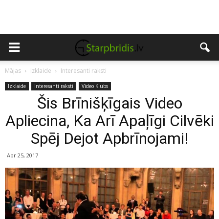
Mājas
Izklaide
Interesanti raksti
Izklaide
Interesanti raksti
Video Klubs
Šis Brīnišķīgais Video
Apliecina, Ka Arī Apaļīgi Cilvēki
Spēj Dejot Apbrīnojami!
Apr 25, 2017