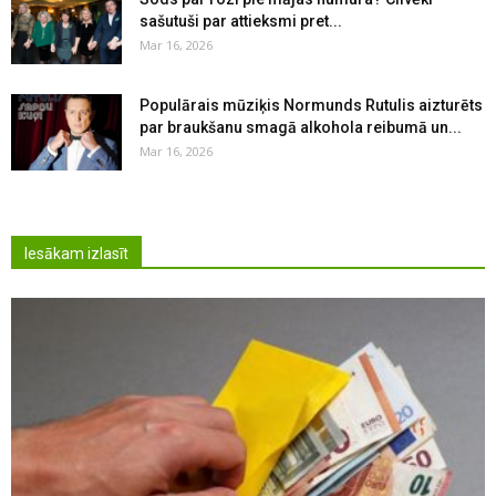
sašutuši par attieksmi pret...
Mar 16, 2026
Populārais mūziķis Normunds Rutulis aizturēts
par braukšanu smagā alkohola reibumā un...
Mar 16, 2026
Iesākam izlasīt