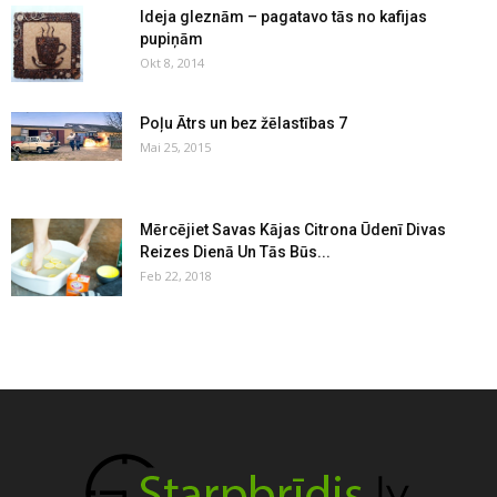
Ideja gleznām – pagatavo tās no kafijas
pupiņām
Okt 8, 2014
Poļu Ātrs un bez žēlastības 7
Mai 25, 2015
Mērcējiet Savas Kājas Citrona Ūdenī Divas
Reizes Dienā Un Tās Būs...
Feb 22, 2018