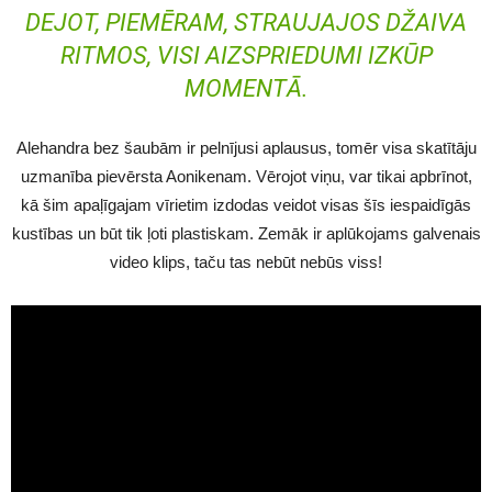
DEJOT, PIEMĒRAM, STRAUJAJOS DŽAIVA
RITMOS, VISI AIZSPRIEDUMI IZKŪP
MOMENTĀ.
Alehandra bez šaubām ir pelnījusi aplausus, tomēr visa skatītāju
uzmanība pievērsta Aonikenam. Vērojot viņu, var tikai apbrīnot,
kā šim apaļīgajam vīrietim izdodas veidot visas šīs iespaidīgās
kustības un būt tik ļoti plastiskam. Zemāk ir aplūkojams galvenais
video klips, taču tas nebūt nebūs viss!