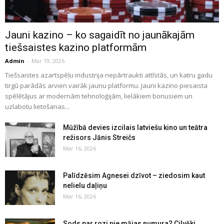
Jauni kazino – ko sagaidīt no jaunākajām
tiešsaistes kazino platformām
Admin
-
Mar 19, 2026
Tiešsaistes azartspēļu industrija nepārtraukti attīstās, un katru gadu
tirgū parādās arvien vairāk jaunu platformu. Jauni kazino piesaista
spēlētājus ar modernām tehnoloģijām, lielākiem bonusiem un
uzlabotu lietošanas...
Mūžībā devies izcilais latviešu kino un teātra
režisors Jānis Streičs
Mar 16, 2026
Palīdzēsim Agnesei dzīvot – ziedosim kaut
nelielu daļiņu
Mar 16, 2026
Sods par rozi pie mājas numura? Cilvēki