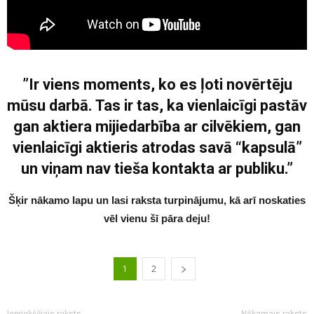
”Ir viens moments, ko es ļoti novērtēju
mūsu darbā. Tas ir tas, ka vienlaicīgi pastāv
gan aktiera mijiedarbība ar cilvēkiem, gan
vienlaicīgi aktieris atrodas savā “kapsulā”
un viņam nav tieša kontakta ar publiku.”
Šķir nākamo lapu un lasi raksta turpinājumu, kā arī noskaties
vēl vienu šī pāra deju!
1
2
Iepriekšējais raksts
Nākamais raksts