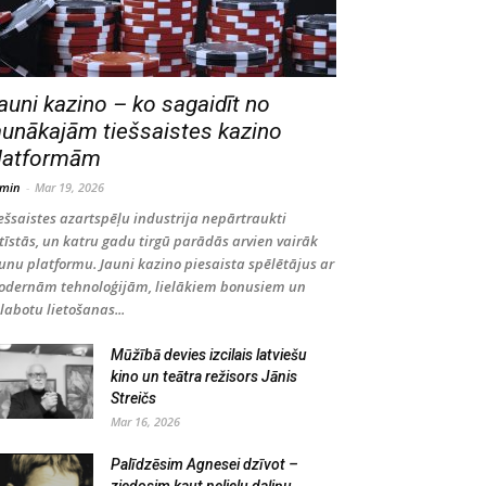
auni kazino – ko sagaidīt no
aunākajām tiešsaistes kazino
latformām
min
-
Mar 19, 2026
ešsaistes azartspēļu industrija nepārtraukti
tīstās, un katru gadu tirgū parādās arvien vairāk
unu platformu. Jauni kazino piesaista spēlētājus ar
dernām tehnoloģijām, lielākiem bonusiem un
labotu lietošanas...
Mūžībā devies izcilais latviešu
kino un teātra režisors Jānis
Streičs
Mar 16, 2026
Palīdzēsim Agnesei dzīvot –