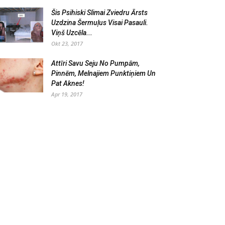
Šis Psihiski Slimai Zviedru Ārsts
Uzdzina Šermuļus Visai Pasauli.
Viņš Uzcēla...
Okt 23, 2017
Attīri Savu Seju No Pumpām,
Pinnēm, Melnajiem Punktiņiem Un
Pat Aknes!
Apr 19, 2017