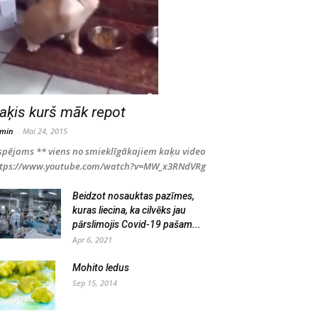
aķis kurš māk repot
min
-
Mai 24, 2015
spējams ** viens no smieklīgākajiem kaķu video
ttps://www.youtube.com/watch?v=MW_x3RNdVRg
Beidzot nosauktas pazīmes,
kuras liecina, ka cilvēks jau
pārslimojis Covid-19 pašam...
Apr 6, 2021
Mohito ledus
Sep 15, 2014