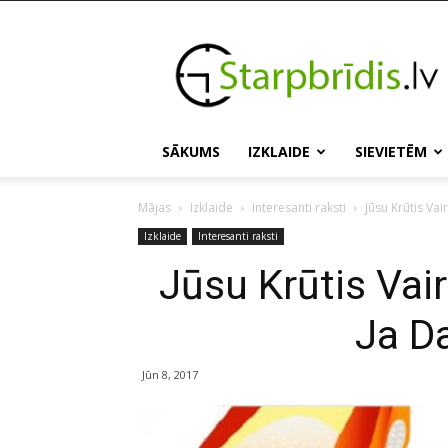
Starpbridis.lv
SĀKUMS
IZKLAIDE
SIEVIETĒM
Mājas
Izklaide
Interesanti raksti
Jūsu Krūtis Va
Izklaide
Interesanti raksti
Jūsu Krūtis Vai
Ja Da
Jūn 8, 2017