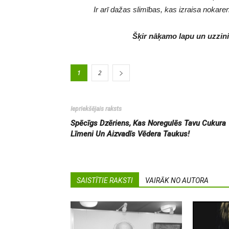
Ir arī dažas slimības, kas izraisa nokare
Šķir nāķamo lapu un uzzini,
1
2
Iepriekšējais raksts
Spēcīgs Dzēriens, Kas Noregulēs Tavu Cukura
Līmeni Un Aizvadīs Vēdera Taukus!
SAISTĪTIE RAKSTI
VAIRĀK NO AUTORA