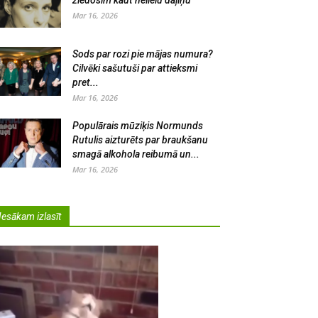
ziedosim kaut nelielu daļiņu
Mar 16, 2026
Sods par rozi pie mājas numura?
Cilvēki sašutuši par attieksmi
pret...
Mar 16, 2026
Populārais mūziķis Normunds
Rutulis aizturēts par braukšanu
smagā alkohola reibumā un...
Mar 16, 2026
Iesākam izlasīt