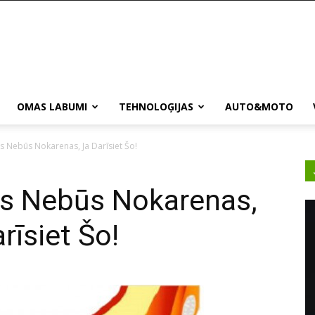
OMAS LABUMI
TEHNOLOĢIJAS
AUTO&MOTO
irs Nebūs Nokarenas, Ja Darīsiet Šo!
rs Nebūs Nokarenas,
rīsiet Šo!