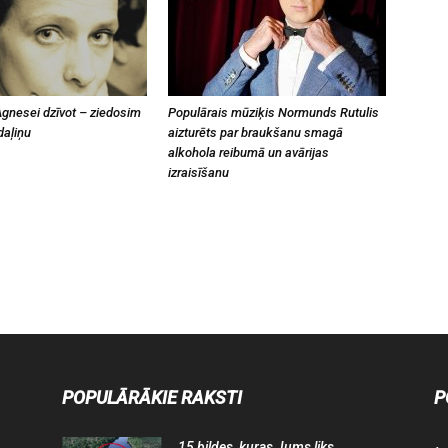
gnesei dzīvot – ziedosim
Populārais mūziķis Normunds Rutulis
daļiņu
aizturēts par braukšanu smagā
alkohola reibumā un avārijas
izraisīšanu
POPULĀRĀKIE RAKSTI
P
15 bildes, kuras Jums liks