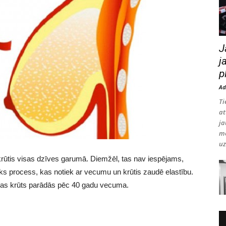
J
j
p
Ad
Ti
at
ja
mo
uz
s krūtis visas dzīves garumā. Diemžēl, tas nav iespējams,
s process, kas notiek ar vecumu un krūtis zaudē elastību.
as krūts parādās pēc 40 gadu vecuma.