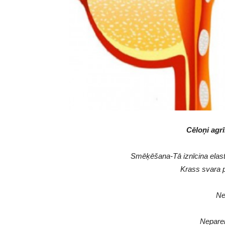
Cēloņi agrī
Smēķēšana-Tā iznīcina elastī
Krass svara 
Ne
Neparei