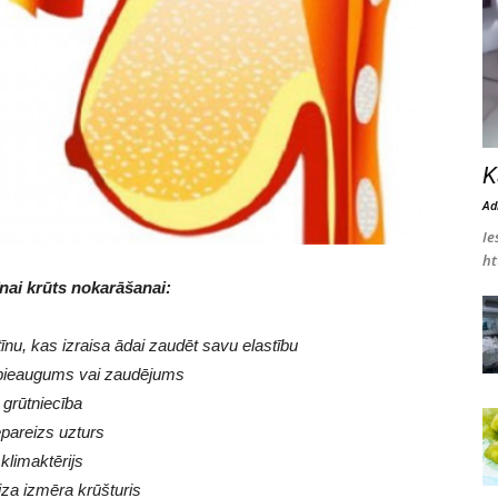
K
Ad
Ie
h
nai krūts nokarāšanai:
nu, kas izraisa ādai zaudēt savu elastību
pieaugums vai zaudējums
grūtniecība
pareizs uzturs
klimaktērijs
za izmēra krūšturis