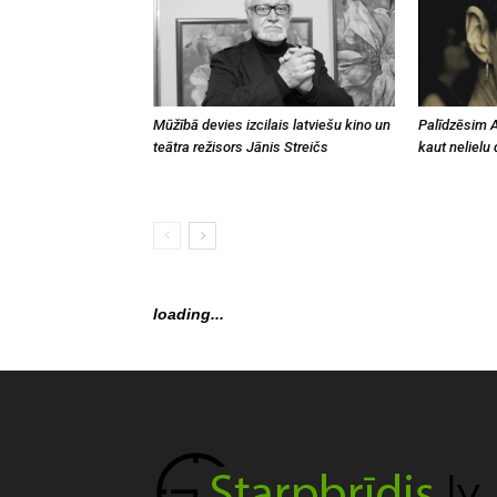
Mūžībā devies izcilais latviešu kino un
Palīdzēsim A
teātra režisors Jānis Streičs
kaut nelielu 
loading...