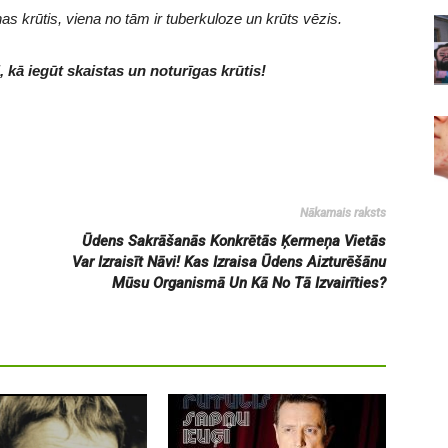
nas krūtis, viena no tām ir tuberkuloze un krūts vēzis.
 kā iegūt skaistas un noturīgas krūtis!
Nākamais raksts
Ūdens Sakrāšanās Konkrētās Ķermeņa Vietās
Var Izraisīt Nāvi! Kas Izraisa Ūdens Aizturēšānu
Mūsu Organismā Un Kā No Tā Izvairīties?