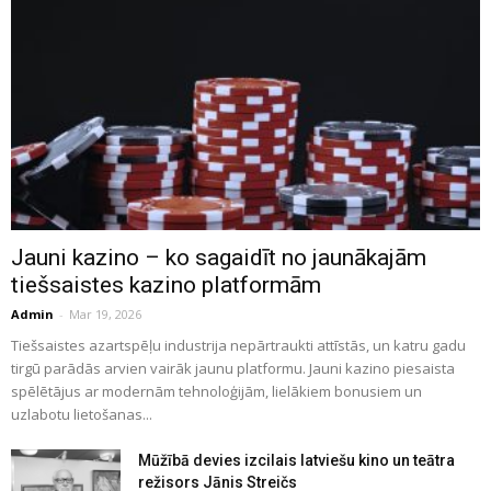
Jauni kazino – ko sagaidīt no jaunākajām
tiešsaistes kazino platformām
Admin
-
Mar 19, 2026
Tiešsaistes azartspēļu industrija nepārtraukti attīstās, un katru gadu
tirgū parādās arvien vairāk jaunu platformu. Jauni kazino piesaista
spēlētājus ar modernām tehnoloģijām, lielākiem bonusiem un
uzlabotu lietošanas...
Mūžībā devies izcilais latviešu kino un teātra
režisors Jānis Streičs