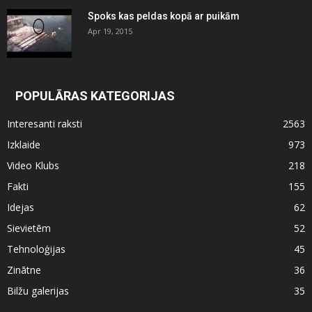
Spoks kas peldas kopā ar puikām
Apr 19, 2015
POPULĀRAS KATEGORIJAS
Interesanti raksti
2563
Izklaide
973
Video Klubs
218
Fakti
155
Idejas
62
Sievietēm
52
Tehnoloģijas
45
Zinātne
36
Bilžu galerijas
35