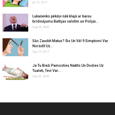
Jūl 12, 2017
Lukašenko pēkšņi nāk klajā ar baisu
brīdinājumu Baltijas valstīm un Polijai...
Aug 29, 2020
Sāc Zaudēt Matus? Šis Un Vēl 9 Simptomi Var
Norādīt Uz...
Sep 27, 2017
Ja Tu Bieži Pamosties Naktīs Un Dodies Uz
Tualeti, Tevi Var...
Sep 30, 2018