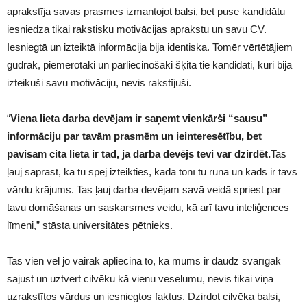
aprakstīja savas prasmes izmantojot balsi, bet puse kandidātu
iesniedza tikai rakstisku motivācijas aprakstu un savu CV.
Iesniegtā un izteiktā informācija bija identiska. Tomēr vērtētājiem
gudrāk, piemērotāki un pārliecinošāki šķita tie kandidāti, kuri bija
izteikuši savu motivāciju, nevis rakstījuši.
“
Viena lieta darba devējam ir saņemt vienkārši “sausu”
informāciju par tavām prasmēm un ieinteresētību, bet
pavisam cita lieta ir tad, ja darba devējs tevi var dzirdēt.
Tas
ļauj saprast, kā tu spēj izteikties, kādā tonī tu runā un kāds ir tavs
vārdu krājums. Tas ļauj darba devējam savā veidā spriest par
tavu domāšanas un saskarsmes veidu, kā arī tavu inteliģences
līmeni,” stāsta universitātes pētnieks.
Tas vien vēl jo vairāk apliecina to, ka mums ir daudz svarīgāk
sajust un uztvert cilvēku kā vienu veselumu, nevis tikai viņa
uzrakstītos vārdus un iesniegtos faktus. Dzirdot cilvēka balsi,