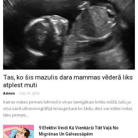
Tas, ko šis mazulis dara mammas vēderā liks
atplest muti
Admin
-
Feb 13, 2016
Katras mātes pirmais bērniņš ir viņas laimīgākais brīdis mūžā, taču ja
viņa savā ultrasonogrāfijā ierauga kaut ko šādu, diez vai mātei rodas
labs pirmais...
9 Efektīvi Veidi Kā Vienkārši Tikt Vaļā No
Migrēnas Un Galvassāpēm