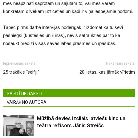
mēs neapzināti saprotam un sajūtam to, vai mēs varam
konkrētam cilvēkam uzticēties un kādi ir viņa iespējamie nodomi.
Tāpēc pirms darba intervijas noderīgāk ir izdomāt kā tu sevi
pasniegsi (kustēsies un runās), nevis satraukties par to kā
nosaukt precīzi visas savas labās prasmes un īpašības.
Iepriekšējais raksts
Nākamais raksts
25 trakākie “selfiji”
20 lietas, kas jāmāk vīrietim
SAISTĪTIE RAKSTI
VAIRĀK NO AUTORA
Mūžībā devies izcilais latviešu kino un
teātra režisors Jānis Streičs