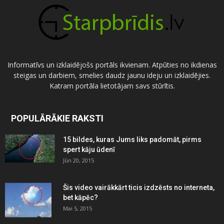
Informatīvs un izklaidējošs portāls ikvienam. Atpūties no ikdienas
steigas un darbiem, smelies daudz jaunu ideju un izklaidējies.
Katram portāla lietotājam savs stūrītis.
POPULĀRĀKIE RAKSTI
15 bildes, kuras Jums liks padomāt, pirms
spert kāju ūdenī
Jūn 20, 2015
Šis video vairākkārt ticis izdzēsts no interneta,
bet kāpēc?
Mai 5, 2015