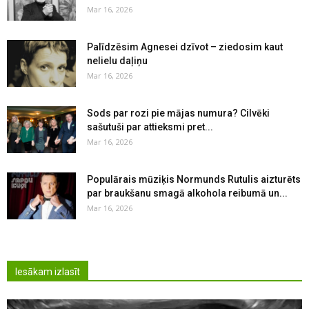
Mar 16, 2026
Palīdzēsim Agnesei dzīvot – ziedosim kaut
nelielu daļiņu
Mar 16, 2026
Sods par rozi pie mājas numura? Cilvēki
sašutuši par attieksmi pret...
Mar 16, 2026
Populārais mūziķis Normunds Rutulis aizturēts
par braukšanu smagā alkohola reibumā un...
Mar 16, 2026
Iesākam izlasīt