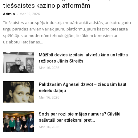
tiešsaistes kazino platformām
Admin
-
Mar 19, 2026
Tiešsaistes azartspēļu industrija nepārtraukti attīstās, un katru gadu
tirgū parādās arvien vairāk jaunu platformu. Jauni kazino piesaista
spēlētājus ar modernām tehnoloģijām, lielākiem bonusiem un
uzlabotu lietošanas...
Mūžībā devies izcilais latviešu kino un teātra
režisors Jānis Streičs
Mar 16, 2026
Palīdzēsim Agnesei dzīvot – ziedosim kaut
nelielu daļiņu
Mar 16, 2026
Sods par rozi pie mājas numura? Cilvēki
sašutuši par attieksmi pret...
Mar 16, 2026