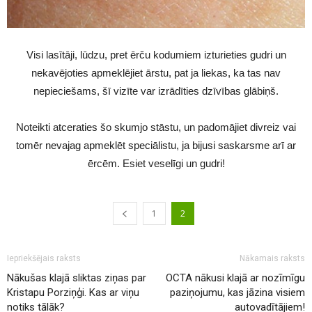
Visi lasītāji, lūdzu, pret ērču kodumiem izturieties gudri un
nekavējoties apmeklējiet ārstu, pat ja liekas, ka tas nav
nepieciešams, šī vizīte var izrādīties dzīvības glābiņš.
Noteikti atceraties šo skumjo stāstu, un padomājiet divreiz vai
tomēr nevajag apmeklēt speciālistu, ja bijusi saskarsme arī ar
ērcēm. Esiet veselīgi un gudri!
1
2
Iepriekšējais raksts
Nākamais raksts
Nākušas klajā sliktas ziņas par
OCTA nākusi klajā ar nozīmīgu
Kristapu Porziņģi. Kas ar viņu
paziņojumu, kas jāzina visiem
notiks tālāk?
autovadītājiem!