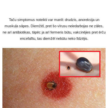
Taču simptomus noteikti var manīt: drudzis, anoreksija un
muskuļa sāpes. Diemžēl, pret šo vīrusu neiedarbojas ne zāles,
ne arī antibiotikas, tāpēc ja arī fermeris būtu, vakcinējies pret ērču
encefalītu, tas diemžēl nebūtu neko līdzējis.