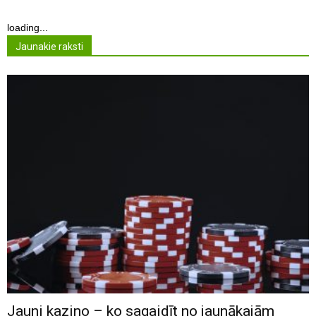
loading...
Jaunakie raksti
Jauni kazino – ko sagaidīt no jaunākajām