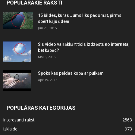
POPULĀRĀKIE RAKSTI
15 bildes, kuras Jums liks padomāt, pirms
spert kāju ūdenī
Jūn 20, 2015
Šis video vairākkārt ticis izdzēsts no interneta,
bet kāpēc?
Mai 5, 2015
Spoks kas peldas kopā ar puikām
Apr 19, 2015
POPULĀRAS KATEGORIJAS
Interesanti raksti
2563
Izklaide
973