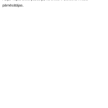
pārnēsātājas.