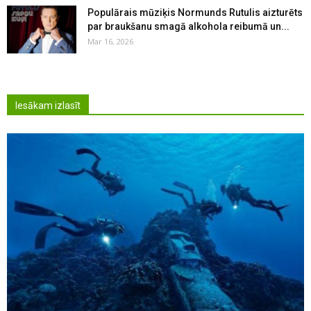
Populārais mūziķis Normunds Rutulis aizturēts
par braukšanu smagā alkohola reibumā un...
Mar 16, 2026
Iesākam izlasīt