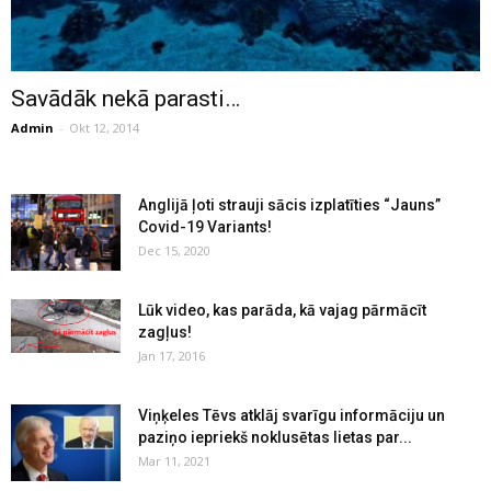
Savādāk nekā parasti…
Admin
-
Okt 12, 2014
Anglijā ļoti strauji sācis izplatīties “Jauns”
Covid-19 Variants!
Dec 15, 2020
Lūk video, kas parāda, kā vajag pārmācīt
zagļus!
Jan 17, 2016
Viņķeles Tēvs atklāj svarīgu informāciju un
paziņo iepriekš noklusētas lietas par...
Mar 11, 2021