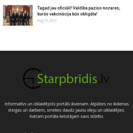
Tagad jau oficiāli! Valdība paziņo nozares,
kurās vakcinācija būs obligāta!
Aug 11, 2021
Informatīvs un izklaidējošs portāls ikvienam. Atpūties no ikdienas
steigas un darbiem, smelies daudz jaunu ideju un izklaidējies.
Katram portāla lietotājam savs stūrītis.