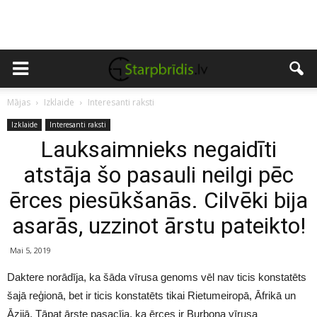
Mājas
Izklaide
Interesanti raksti
Izklaide
Interesanti raksti
Lauksaimnieks negaidīti
atstāja šo pasauli neilgi pēc
ērces piesūkšanās. Cilvēki bija
asarās, uzzinot ārstu pateikto!
Mai 5, 2019
Daktere norādīja, ka šāda vīrusa genoms vēl nav ticis konstatēts
šajā reģionā, bet ir ticis konstatēts tikai Rietumeiropā, Āfrikā un
Āzijā. Tāpat ārste pasacīja, ka ērces ir Burbona vīrusa