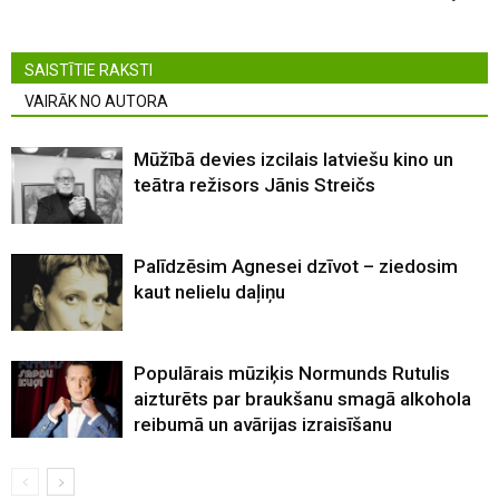
SAISTĪTIE RAKSTI
VAIRĀK NO AUTORA
Mūžībā devies izcilais latviešu kino un
teātra režisors Jānis Streičs
Palīdzēsim Agnesei dzīvot – ziedosim
kaut nelielu daļiņu
Populārais mūziķis Normunds Rutulis
aizturēts par braukšanu smagā alkohola
reibumā un avārijas izraisīšanu