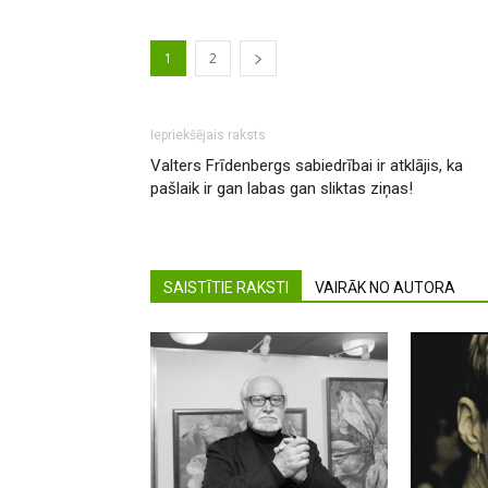
1
2
Iepriekšējais raksts
Valters Frīdenbergs sabiedrībai ir atklājis, ka
pašlaik ir gan labas gan sliktas ziņas!
SAISTĪTIE RAKSTI
VAIRĀK NO AUTORA