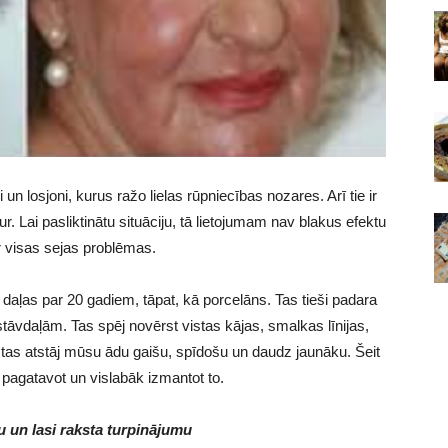
un losjoni, kurus ražo lielas rūpniecības nozares. Arī tie ir
ur. Lai pasliktinātu situāciju, tā lietojumam nav blakus efektu
r visas sejas problēmas.
daļas par 20 gadiem, tāpat, kā porcelāns. Tas tieši padara
vdaļām. Tas spēj novērst vistas kājas, smalkas līnijas,
 tas atstāj mūsu ādu gaišu, spīdošu un daudz jaunāku. Šeit
pagatavot un vislabāk izmantot to.
 un lasi raksta turpinājumu