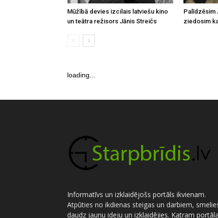
Mūžībā devies izcilais latviešu kino
Palīdzēsim 
un teātra režisors Jānis Streičs
ziedosim kau
loading...
Informatīvs un izklaidējošs portāls ikvienam.
Atpūties no ikdienas steigas un darbiem, smelie
daudz jaunu ideju un izklaidējies. Katram portāl