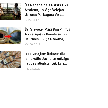
Šis Nabadzīgais Puisis Tika
Atraidīts, Jo Viņš Vēlējās
Uzrunāt Pārbagāta Vīra...
Jūl 27, 2017
Šai Sievietei Mājā Bija Pilnībā
Aizsērējušas Kanalizācijas
Caurules – Viņa Paņēma,...
Mai 30, 2017
Iedzīvotājiem Beidzot tiks
izmaksāts Jauns un milzīgs
naudas atbalsts! Lūk, kuri...
Aug 29, 2022