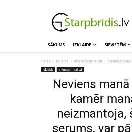
Starpbridis.lv
SĀKUMS
IZKLAIDE
SIEVIETĒM
Mājas
Izklaide
Interesanti raksti
Neviens manā 
Izklaide
Interesanti raksti
Neviens manā 
kamēr man
neizmantoja, 
serums, var pā