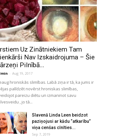
rstiem Uz Zinātniekiem Tam
ienkārši Nav Izskaidrojuma – Šie
ārzeņi Pilnībā...
dmin
-
Aug 19, 2017
eaug hroniskās slimības. Labā ziņa ir tā, ka jums ir
ējas palīdzēt novērst hroniskas slimības,
veidojot pareizu diētu un izmaninot savu
īvesveidu , jo tā...
Slavenā Linda Leen beidzot
paziņojusi ar kādu “atkarību”
viņa cenšas cīnīties...
Sep 7, 2019