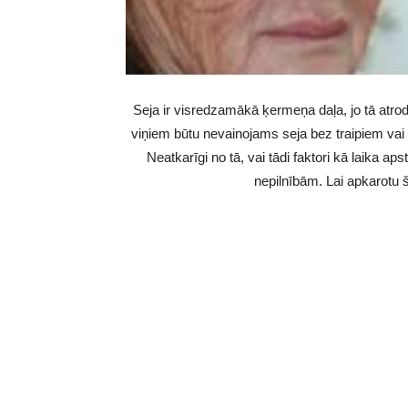
Seja ir visredzamākā ķermeņa daļa, jo tā atroda
viņiem būtu nevainojams seja bez traipiem va
Neatkarīgi no tā, vai tādi faktori kā laika aps
nepilnībām. Lai apkarotu