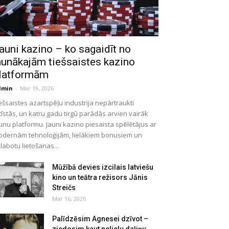
auni kazino – ko sagaidīt no
aunākajām tiešsaistes kazino
latformām
dmin
-
Mar 19, 2026
ešsaistes azartspēļu industrija nepārtraukti
tīstās, un katru gadu tirgū parādās arvien vairāk
unu platformu. Jauni kazino piesaista spēlētājus ar
dernām tehnoloģijām, lielākiem bonusiem un
labotu lietošanas...
Mūžībā devies izcilais latviešu
kino un teātra režisors Jānis
Streičs
Mar 16, 2026
Palīdzēsim Agnesei dzīvot –