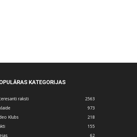
OPULĀRAS KATEGORIJAS
teresanti raksti
2563
klaide
973
deo Klubs
218
kti
155
ejas
62