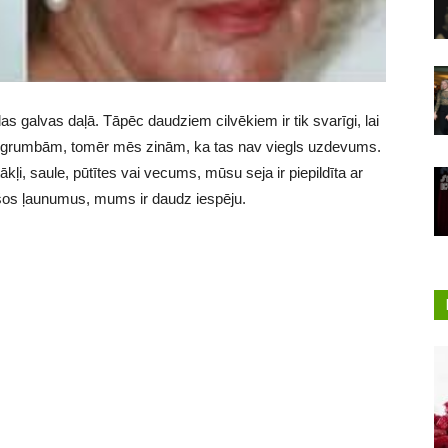
s galvas daļā. Tāpēc daudziem cilvēkiem ir tik svarīgi, lai
i grumbām, tomēr mēs zinām, ka tas nav viegls uzdevums.
tākļi, saule, pūtītes vai vecums, mūsu seja ir piepildīta ar
 šos ļaunumus, mums ir daudz iespēju.