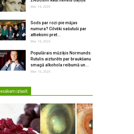
ziedosim kaut nelielu daļiņu
Mar 16, 2026
Sods par rozi pie mājas
numura? Cilvēki sašutuši par
attieksmi pret...
Mar 16, 2026
Populārais mūziķis Normunds
Rutulis aizturēts par braukšanu
smagā alkohola reibumā un...
Mar 16, 2026
Iesākam izlasīt