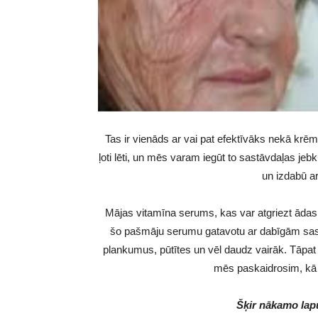
Tas ir vienāds ar vai pat efektīvāks nekā krēmi 
ļoti lēti, un mēs varam iegūt to sastāvdaļas jebk
un izdabū a
Mājas vitamīna serums, kas var atgriezt ādas 
šo pašmāju serumu gatavotu ar dabīgām sastā
plankumus, pūtītes un vēl daudz vairāk. Tāpat
mēs paskaidrosim, kā 
Šķir nākamo lapu