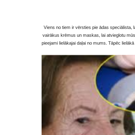
Viens no tiem ir vērsties pie ādas speciālista,
vairākus krēmus un maskas, lai atvieglotu mūsu
pieejami lielākajai daļai no mums. Tāpēc lielākā