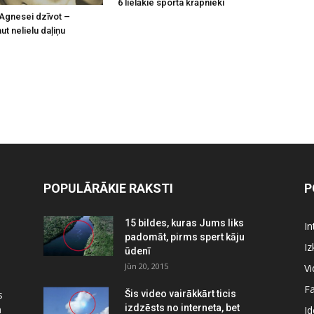
6 lielākie sporta krāpnieki
Agnesei dzīvot –
t nelielu daļiņu
POPULĀRĀKIE RAKSTI
P
15 bildes, kuras Jums liks
In
padomāt, pirms spert kāju
Iz
ūdenī
Jūn 20, 2015
Vi
Fa
s
Šis video vairākkārt ticis
izdzēsts no interneta, bet
a
Id