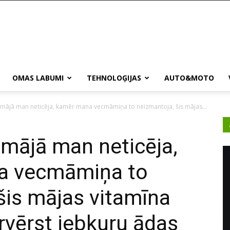
OMAS LABUMI
TEHNOLOĢIJAS
AUTO&MOTO
mājā man neticēja, kamēr mana vecmāmiņa to neizmantoja, šis mājas...
mājā man neticēja,
a vecmāmiņa to
šis mājas vitamīna
rvērst jebkuru ādas