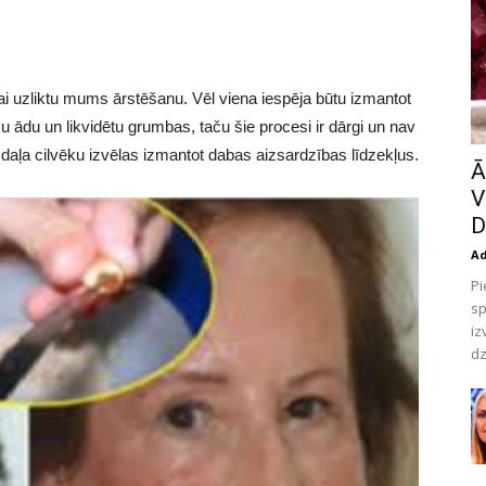
 lai uzliktu mums ārstēšanu. Vēl viena iespēja būtu izmantot
 ādu un likvidētu grumbas, taču šie procesi ir dārgi un nav
 daļa cilvēku izvēlas izmantot dabas aizsardzības līdzekļus.
Ā
V
D
A
Pi
sp
iz
dz