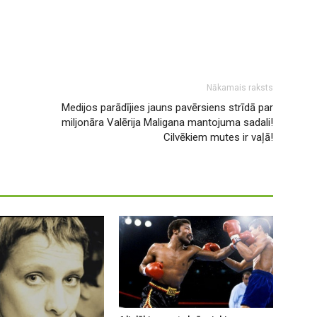
Nākamais raksts
Medijos parādījies jauns pavērsiens strīdā par
miljonāra Valērija Maligana mantojuma sadali!
Cilvēkiem mutes ir vaļā!