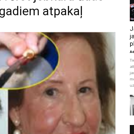
 gadiem atpakaļ
J
j
p
A
Ti
at
ja
mo
uz