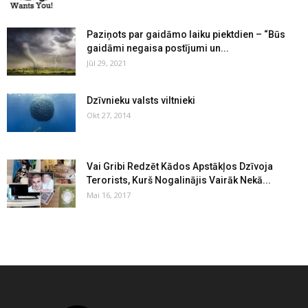
Paziņots par gaidāmo laiku piektdien – “Būs
gaidāmi negaisa postījumi un...
Jūl 29, 2021
Dzīvnieku valsts viltnieki
Okt 27, 2014
Vai Gribi Redzēt Kādos Apstākļos Dzīvoja
Terorists, Kurš Nogalinājis Vairāk Nekā...
Mai 16, 2017