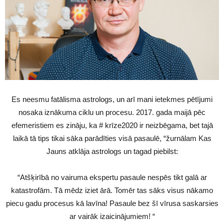
Es neesmu fatālisma astrologs, un arī mani ietekmes pētījumi
nosaka iznākuma ciklu un procesu. 2017. gada maijā pēc
efemeristiem es zināju, ka # krīze2020 ir neizbēgama, bet tajā
laikā tā tips tikai sāka parādīties visā pasaulē, “žurnālam Kas
Jauns atklāja astrologs un tagad piebilst:
“Atšķirībā no vairuma ekspertu pasaule nespēs tikt galā ar
katastrofām. Tā mēdz iziet ārā. Tomēr tas sāks visus nākamo
piecu gadu procesus kā lavīna! Pasaule bez šī vīrusa saskarsies
ar vairāk izaicinājumiem! “