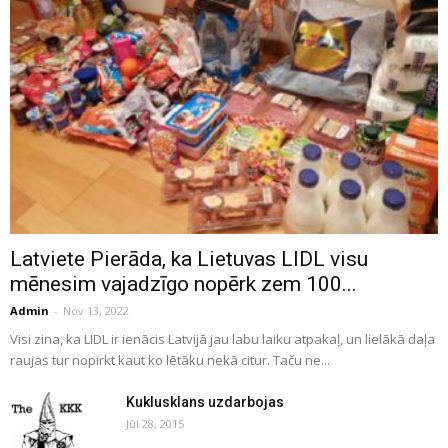
Latviete Pierāda, ka Lietuvas LIDL visu
mēnesim vajadzīgo nopērk zem 100...
Admin
-
Nov 13, 2022
Visi zina, ka LIDL ir ienācis Latvijā jau labu laiku atpakaļ, un lielākā daļa
raujas tur nopirkt kaut ko lētāku nekā citur. Taču ne...
Kuklusklans uzdarbojas
Jūl 28, 2015