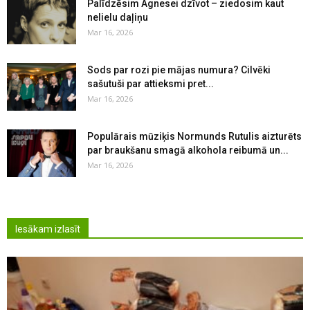
Palīdzēsim Agnesei dzīvot – ziedosim kaut
nelielu daļiņu
Mar 16, 2026
Sods par rozi pie mājas numura? Cilvēki
sašutuši par attieksmi pret...
Mar 16, 2026
Populārais mūziķis Normunds Rutulis aizturēts
par braukšanu smagā alkohola reibumā un...
Mar 16, 2026
Iesākam izlasīt