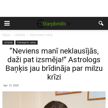
Mājas
Izklaide
Interesanti raksti
Izklaide
Interesanti raksti
“Neviens manī neklausījās,
daži pat izsmēja!” Astrologs
Baņķis jau brīdināja par milzu
krīzi
Apr 13, 2020