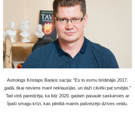
Astrologs Kristaps Baņķis sacīja: “Es to esmu brīdinājis 2017.
gadā, tikai neviens manī neklausījās, un daži cilvēki pat smējās.”
Tad viņš paredzēja, ka līdz 2020. gadam pasaule saskarsies ar
Īpaši smagu krīzi, kas pilnībā mainīs pašreizējo dzīves veidu.