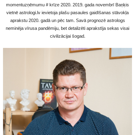
momentuzņēmumu # krīze 2020. 2019. gada novembrī Baņķis
vietnē astrologi.lv ievietoja plašu pasaules gaidīšanas stāvokļa
aprakstu 2020. gadā un pēc tam. Savā prognozē astrologs
neminēja vīrusa pandēmiju, bet detalizēti aprakstīja sekas visai
civilizācijai šogad.