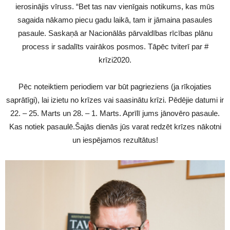
ierosinājis vīruss. “Bet tas nav vienīgais notikums, kas mūs
sagaida nākamo piecu gadu laikā, tam ir jāmaina pasaules
pasaule. Saskaņā ar Nacionālās pārvaldības rīcības plānu
process ir sadalīts vairākos posmos. Tāpēc tviterī par #
krīzi2020.
Pēc noteiktiem periodiem var būt pagrieziens (ja rīkojaties
saprātīgi), lai izietu no krīzes vai saasinātu krīzi. Pēdējie datumi ir
22. – 25. Marts un 28. – 1. Marts. Aprīlī jums jānovēro pasaule.
Kas notiek pasaulē.Šajās dienās jūs varat redzēt krīzes nākotni
un iespējamos rezultātus!