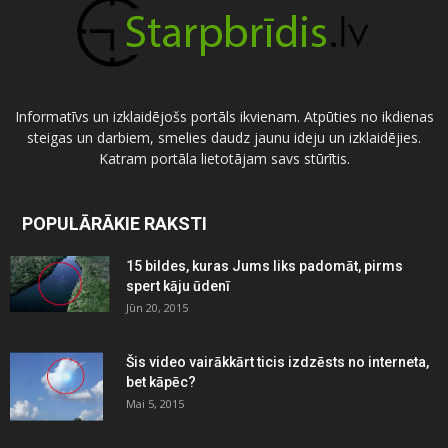
Informatīvs un izklaidējošs portāls ikvienam. Atpūties no ikdienas
steigas un darbiem, smelies daudz jaunu ideju un izklaidējies.
Katram portāla lietotājam savs stūrītis.
POPULĀRĀKIE RAKSTI
15 bildes, kuras Jums liks padomāt, pirms
spert kāju ūdenī
Jūn 20, 2015
Šis video vairākkārt ticis izdzēsts no interneta,
bet kāpēc?
Mai 5, 2015