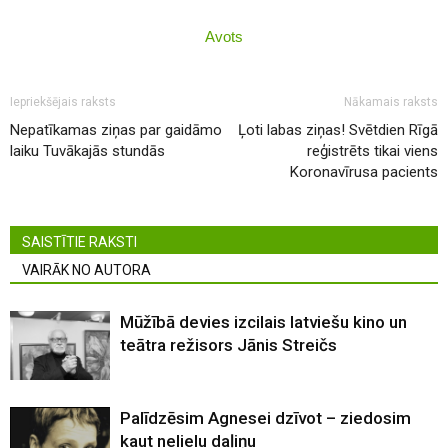
Avots
Iepriekšējais raksts
Nākamais raksts
Nepatīkamas ziņas par gaidāmo
Ļoti labas ziņas! Svētdien Rīgā
laiku Tuvākajās stundās
reģistrēts tikai viens
Koronavīrusa pacients
SAISTĪTIE RAKSTI
VAIRĀK NO AUTORA
Mūžībā devies izcilais latviešu kino un
teātra režisors Jānis Streičs
Palīdzēsim Agnesei dzīvot – ziedosim
kaut nelielu daļiņu