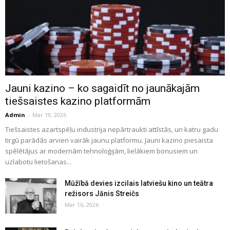
Jauni kazino – ko sagaidīt no jaunākajām
tiešsaistes kazino platformām
Admin
-
Mar 19, 2026
Tiešsaistes azartspēļu industrija nepārtraukti attīstās, un katru gadu
tirgū parādās arvien vairāk jaunu platformu. Jauni kazino piesaista
spēlētājus ar modernām tehnoloģijām, lielākiem bonusiem un
uzlabotu lietošanas...
Mūžībā devies izcilais latviešu kino un teātra
režisors Jānis Streičs
Mar 16, 2026