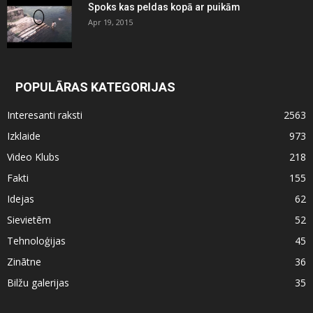
Spoks kas peldas kopā ar puikām
Apr 19, 2015
POPULĀRAS KATEGORIJAS
Interesanti raksti
2563
Izklaide
973
Video Klubs
218
Fakti
155
Idejas
62
Sievietēm
52
Tehnoloģijas
45
Zinātne
36
Bilžu galerijas
35