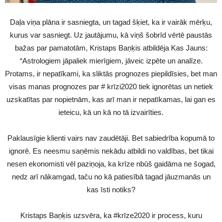
Daļa viņa plāna ir sasniegta, un tagad šķiet, ka ir vairāk mērķu,
kurus var sasniegt. Uz jautājumu, kā viņš šobrīd vērtē paustās
bažas par pamatotām, Kristaps Baņķis atbildēja Kas Jauns:
“Astrologiem jāpaliek mierīgiem, jāveic izpēte un analīze.
Protams, ir nepatīkami, ka sliktās prognozes piepildīsies, bet man
visas manas prognozes par # krīzi2020 tiek ignorētas un netiek
uzskatītas par nopietnām, kas arī man ir nepatīkamas, lai gan es
ieteicu, kā un kā no tā izvairīties.
Paklausīgie klienti vairs nav zaudētāji. Bet sabiedrība kopumā to
ignorē. Es neesmu saņēmis nekādu atbildi no valdības, bet tikai
nesen ekonomisti vēl paziņoja, ka krīze nbūš gaidāma ne šogad,
nedz arī nākamgad, taču no kā patiesībā tagad jāuzmanās un
kas īsti notiks?
Kristaps Baņķis uzsvēra, ka #krīze2020 ir process, kuru