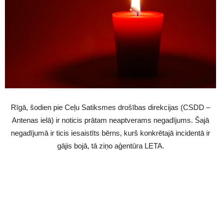
Rīgā, šodien pie Ceļu Satiksmes drošības direkcijas (CSDD –
Antenas ielā) ir noticis prātam neaptverams negadījums. Šajā
negadījumā ir ticis iesaistīts bērns, kurš konkrētajā incidentā ir
gājis bojā, tā ziņo aģentūra LETA.