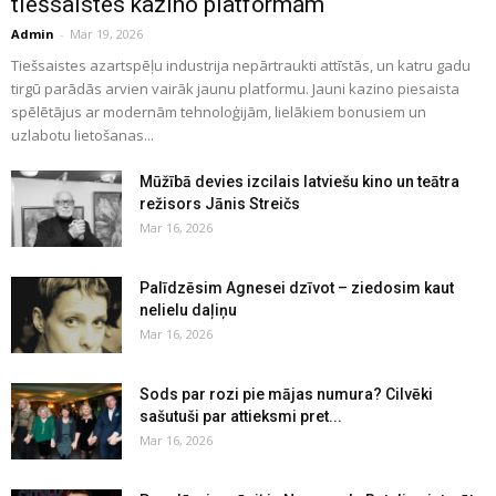
tiešsaistes kazino platformām
Admin
-
Mar 19, 2026
Tiešsaistes azartspēļu industrija nepārtraukti attīstās, un katru gadu
tirgū parādās arvien vairāk jaunu platformu. Jauni kazino piesaista
spēlētājus ar modernām tehnoloģijām, lielākiem bonusiem un
uzlabotu lietošanas...
Mūžībā devies izcilais latviešu kino un teātra
režisors Jānis Streičs
Mar 16, 2026
Palīdzēsim Agnesei dzīvot – ziedosim kaut
nelielu daļiņu
Mar 16, 2026
Sods par rozi pie mājas numura? Cilvēki
sašutuši par attieksmi pret...
Mar 16, 2026