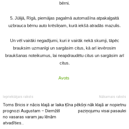
bērni.
5. Jūlijā, Rīgā, piemājas pagalmā automašīna atpakaļgaitā
uzbrauca bērnu auto krēsliņam, kurā iekšā atradās mazulis.
Un vēl vairāki negadījumi, kuri ir vairāk nekā skumji, tāpēc
brauksim uzmanīgi un sargāsim citus, kā arī ievērosim
braukšanas noteikumus, lai neapdraudētu citus un sargāsim arī
citus.
Avots
Iepriekšējais raksts
Nākamais raksts
Toms Bricis ir nācis klajā ar laika
Ķīna pēkšņi nāk klajā ar nopietnu
prognozi Augustam – Diemžēl
paziņojumu visai pasaulei
no vasaras varam jau lēnām
atvadīties…