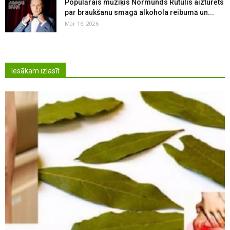
Populārais mūziķis Normunds Rutulis aizturēts
par braukšanu smagā alkohola reibumā un...
Mar 16, 2026
Iesākam izlasīt