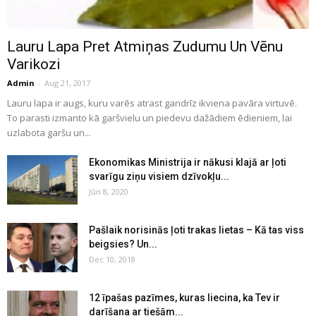
Lauru Lapa Pret Atmiņas Zudumu Un Vēnu
Varikozi
Admin
-
Aug 21, 2017
Lauru lapa ir augs, kuru varēs atrast gandrīz ikviena pavāra virtuvē.
To parasti izmanto kā garšvielu un piedevu dažādiem ēdieniem, lai
uzlabota garšu un...
Ekonomikas Ministrija ir nākusi klajā ar ļoti
svarīgu ziņu visiem dzīvokļu...
Jūn 8, 2020
Pašlaik norisinās ļoti trakas lietas – Kā tas viss
beigsies? Un...
Dec 10, 2018
12 īpašas pazīmes, kuras liecina, ka Tev ir
darīšana ar tiešām...