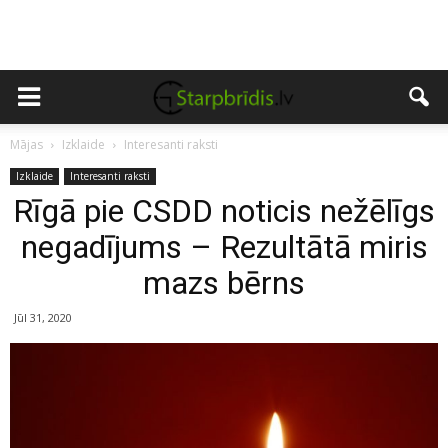
Mājas
Izklaide
Interesanti raksti
Izklaide
Interesanti raksti
Rīgā pie CSDD noticis nežēlīgs
negadījums – Rezultātā miris
mazs bērns
Jūl 31, 2020