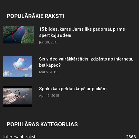
POPULĀRĀKIE RAKSTI
15 bildes, kuras Jums liks padomāt, pirms
spert kāju ūdenī
Jūn 20, 2015
Šis video vairākkārt ticis izdzēsts no interneta,
bet kāpēc?
Mai 5, 2015
Spoks kas peldas kopā ar puikām
Apr 19, 2015
POPULĀRAS KATEGORIJAS
Interesanti raksti
2563