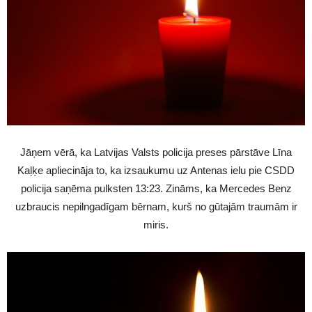
Jāņem vērā, ka Latvijas Valsts policija preses pārstāve Līna
Kaļķe apliecināja to, ka izsaukumu uz Antenas ielu pie CSDD
policija saņēma pulksten 13:23. Zināms, ka Mercedes Benz
uzbraucis nepilngadīgam bērnam, kurš no gūtajām traumām ir
miris.