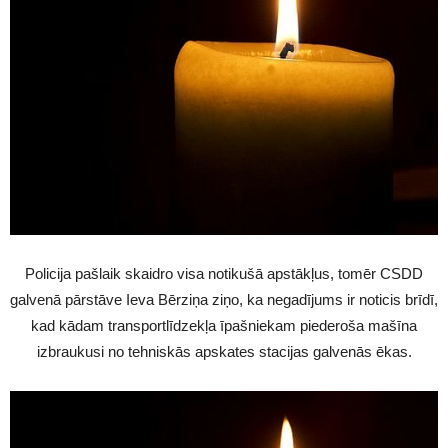
Policija pašlaik skaidro visa notikušā apstākļus, tomēr CSDD
galvenā pārstāve Ieva Bērziņa ziņo, ka negadījums ir noticis brīdī,
kad kādam transportlīdzekļa īpašniekam piederoša mašīna
izbraukusi no tehniskās apskates stacijas galvenās ēkas.