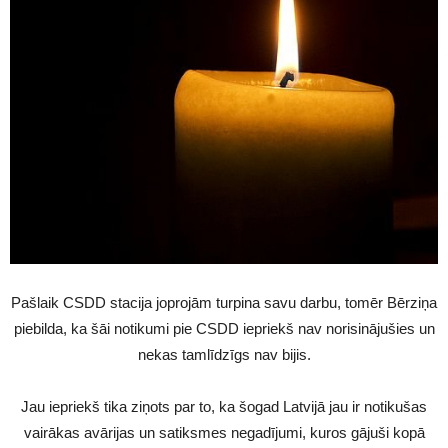
Pašlaik CSDD stacija joprojām turpina savu darbu, tomēr Bērziņa
piebilda, ka šāi notikumi pie CSDD iepriekš nav norisinājušies un
nekas tamlīdzīgs nav bijis.
Jau iepriekš tika ziņots par to, ka šogad Latvijā jau ir notikušas
vairākas avārijas un satiksmes negadījumi, kuros gājuši kopā