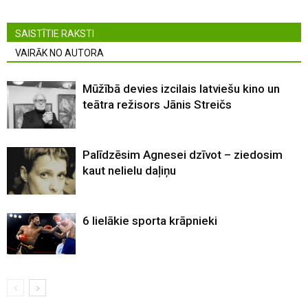
SAISTĪTIE RAKSTI
VAIRĀK NO AUTORA
Mūžībā devies izcilais latviešu kino un
teātra režisors Jānis Streičs
Palīdzēsim Agnesei dzīvot – ziedosim
kaut nelielu daļiņu
6 lielākie sporta krāpnieki