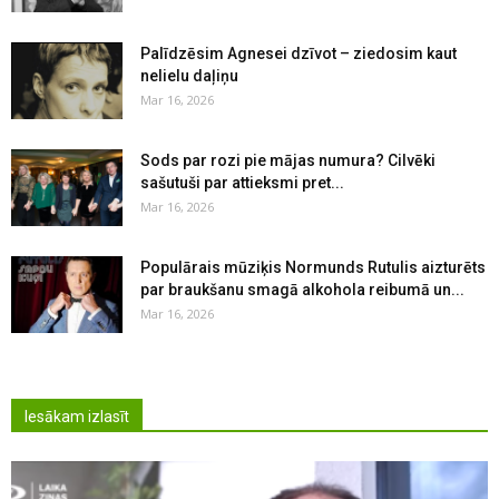
Palīdzēsim Agnesei dzīvot – ziedosim kaut
nelielu daļiņu
Mar 16, 2026
Sods par rozi pie mājas numura? Cilvēki
sašutuši par attieksmi pret...
Mar 16, 2026
Populārais mūziķis Normunds Rutulis aizturēts
par braukšanu smagā alkohola reibumā un...
Mar 16, 2026
Iesākam izlasīt