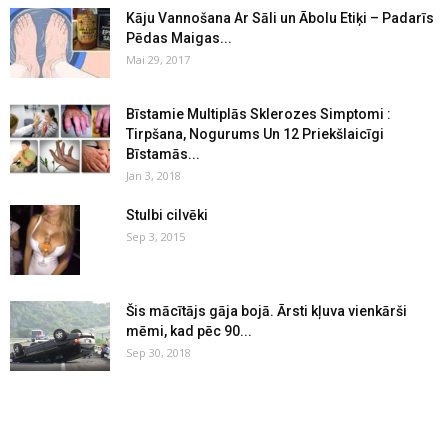
Kāju Vannošana Ar Sāli un Ābolu Etiķi – Padarīs
Pēdas Maigas...
Mai 29, 2017
Bīstamie Multiplās Sklerozes Simptomi :
Tirpšana, Nogurums Un 12 Priekšlaicīgi
Bīstamās...
Jan 3, 2018
Stulbi cilvēki
Sep 3, 2015
Šis mācītājs gāja bojā. Ārsti kļuva vienkārši
mēmi, kad pēc 90...
Sep 30, 2018