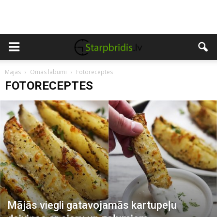
Mājas
Omas labumi
Fotoreceptes
FOTORECEPTES
Mājās viegli gatavojamās kartupeļu