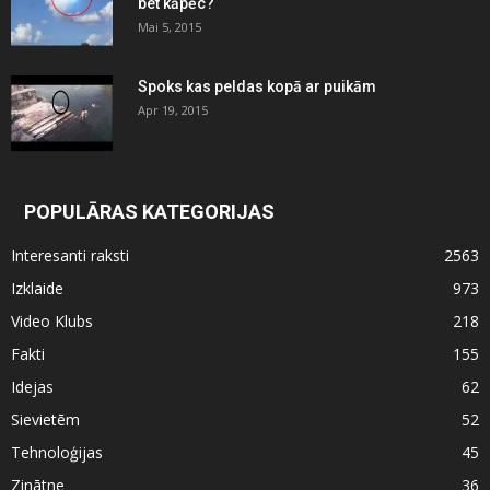
bet kāpēc?
Mai 5, 2015
Spoks kas peldas kopā ar puikām
Apr 19, 2015
POPULĀRAS KATEGORIJAS
Interesanti raksti
2563
Izklaide
973
Video Klubs
218
Fakti
155
Idejas
62
Sievietēm
52
Tehnoloģijas
45
Zinātne
36