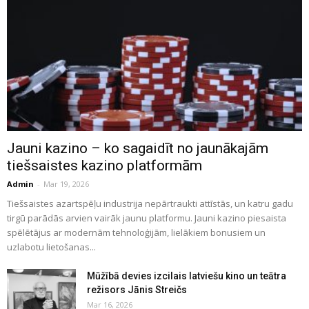
Jauni kazino – ko sagaidīt no jaunākajām
tiešsaistes kazino platformām
Admin
-
Mar 19, 2026
Tiešsaistes azartspēļu industrija nepārtraukti attīstās, un katru gadu
tirgū parādās arvien vairāk jaunu platformu. Jauni kazino piesaista
spēlētājus ar modernām tehnoloģijām, lielākiem bonusiem un
uzlabotu lietošanas...
Mūžībā devies izcilais latviešu kino un teātra
režisors Jānis Streičs
Mar 16, 2026