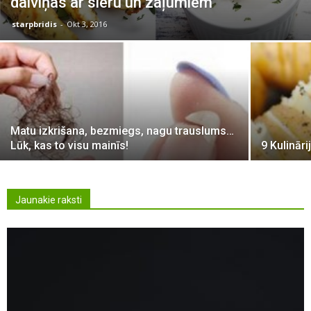
daiviņas ar sieru un zaļumiem
starpbridis
-
Okt 3, 2016
Matu izkrišana, bezmiegs, nagu trauslums…
Lūk, kas to visu mainīs!
9 Kulināri
Jaunakie raksti