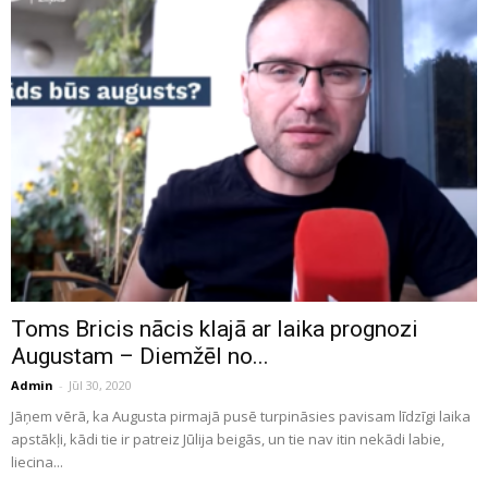
Toms Bricis nācis klajā ar laika prognozi
Augustam – Diemžēl no...
Admin
-
Jūl 30, 2020
Jāņem vērā, ka Augusta pirmajā pusē turpināsies pavisam līdzīgi laika
apstākļi, kādi tie ir patreiz Jūlija beigās, un tie nav itin nekādi labie,
liecina...