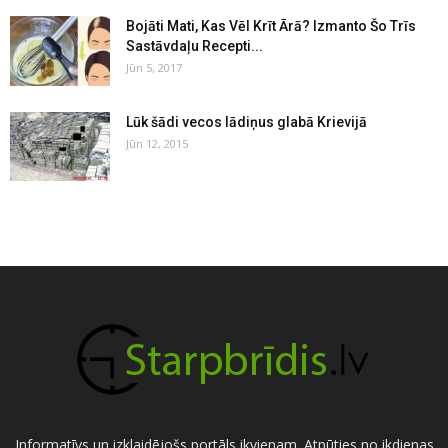
Bojāti Mati, Kas Vēl Krīt Ārā? Izmanto Šo Trīs
Sastāvdaļu Recepti...
Jūn 5, 2017
Lūk šādi vecos lādiņus glabā Krievijā
Jūn 12, 2015
Informatīvs un izklaidējošs portāls ikvienam. Atpūties no ikdienas