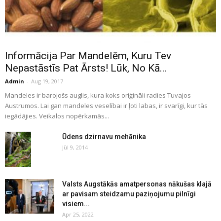
Informācija Par Mandelēm, Kuru Tev
Nepastāstīs Pat Ārsts! Lūk, No Kā...
Admin
-
Aug 19, 2017
Mandeles ir barojošs auglis, kura koks oriģināli radies Tuvajos
Austrumos. Lai gan mandeles veselībai ir ļoti labas, ir svarīgi, kur tās
iegādājies. Veikalos nopērkamās...
Ūdens dzirnavu mehānika
Jūl 9, 2014
Valsts Augstākās amatpersonas nākušas klajā
ar pavisam steidzamu paziņojumu pilnīgi
visiem...
Apr 25, 2022