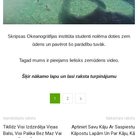
Skripsas Okeanogrāfijas institūta studenti nolēma doties zem
ūdens un pavērot šo parādību tuvāk.
Tagad mums ir pieejams lielisks zemūdens video.
Šķir nākamo lapu un lasi raksta turpinājumu
1
2
Iepriekšējais raksts
Nākamais raksts
Tiklīdz Visi Izdzirdēja Viņas
Aptiniet Savu Kāju Ar Saspiestu
Balsi, Visi Palika Bez Maz Vai
Kāpostu Lapām Un Par Kāju, Kā