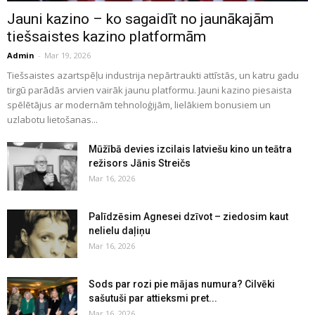
Jauni kazino – ko sagaidīt no jaunākajām
tiešsaistes kazino platformām
Admin
-
Mar 19, 2026
Tiešsaistes azartspēļu industrija nepārtraukti attīstās, un katru gadu
tirgū parādās arvien vairāk jaunu platformu. Jauni kazino piesaista
spēlētājus ar modernām tehnoloģijām, lielākiem bonusiem un
uzlabotu lietošanas...
Mūžībā devies izcilais latviešu kino un teātra
režisors Jānis Streičs
Mar 16, 2026
Palīdzēsim Agnesei dzīvot – ziedosim kaut
nelielu daļiņu
Mar 16, 2026
Sods par rozi pie mājas numura? Cilvēki
sašutuši par attieksmi pret...
Mar 16, 2026