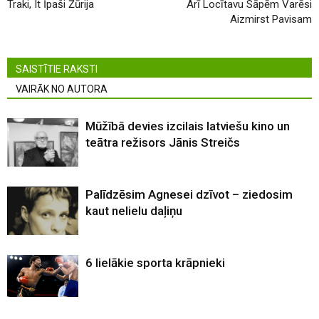
Traki, It Īpaši Žūrija
Arī Locītavu Sāpēm Varēsi
Aizmirst Pavisam
SAISTĪTIE RAKSTI
VAIRĀK NO AUTORA
Mūžībā devies izcilais latviešu kino un
teātra režisors Jānis Streičs
Palīdzēsim Agnesei dzīvot – ziedosim
kaut nelielu daļiņu
6 lielākie sporta krāpnieki