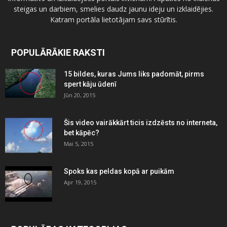
steigas un darbiem, smelies daudz jaunu ideju un izklaidējies.
Katram portāla lietotājam savs stūrītis.
POPULĀRĀKIE RAKSTI
15 bildes, kuras Jums liks padomāt, pirms
spert kāju ūdenī
Jūn 20, 2015
Šis video vairākkārt ticis izdzēsts no interneta,
bet kāpēc?
Mai 5, 2015
Spoks kas peldas kopā ar puikām
Apr 19, 2015