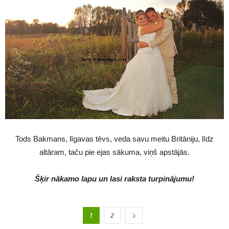
Tods Bakmans, līgavas tēvs, veda savu meitu Britāniju, līdz
altāram, taču pie ejas sākuma, viņš apstājās.
Šķir nākamo lapu un lasi raksta turpinājumu!
1
2