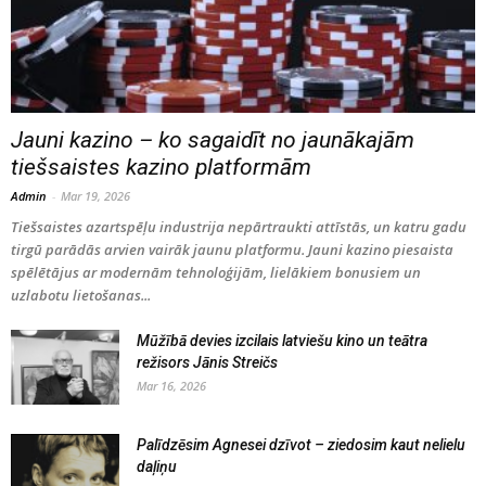
Jauni kazino – ko sagaidīt no jaunākajām
tiešsaistes kazino platformām
Admin
-
Mar 19, 2026
Tiešsaistes azartspēļu industrija nepārtraukti attīstās, un katru gadu
tirgū parādās arvien vairāk jaunu platformu. Jauni kazino piesaista
spēlētājus ar modernām tehnoloģijām, lielākiem bonusiem un
uzlabotu lietošanas...
Mūžībā devies izcilais latviešu kino un teātra
režisors Jānis Streičs
Mar 16, 2026
Palīdzēsim Agnesei dzīvot – ziedosim kaut nelielu
daļiņu