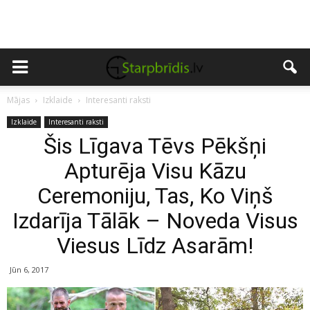
Mājas
Izklaide
Interesanti raksti
Izklaide
Interesanti raksti
Šis Līgava Tēvs Pēkšņi
Apturēja Visu Kāzu
Ceremoniju, Tas, Ko Viņš
Izdarīja Tālāk – Noveda Visus
Viesus Līdz Asarām!
Jūn 6, 2017