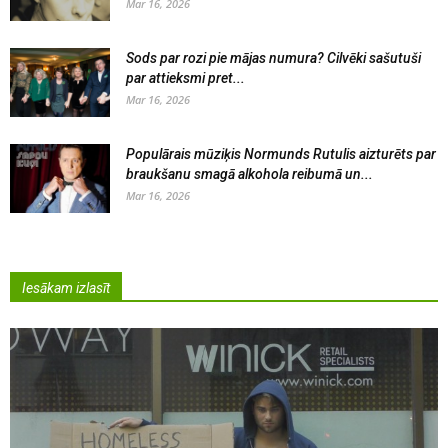
Mar 16, 2026
Sods par rozi pie mājas numura? Cilvēki sašutuši
par attieksmi pret...
Mar 16, 2026
Populārais mūziķis Normunds Rutulis aizturēts par
braukšanu smagā alkohola reibumā un...
Mar 16, 2026
Iesākam izlasīt