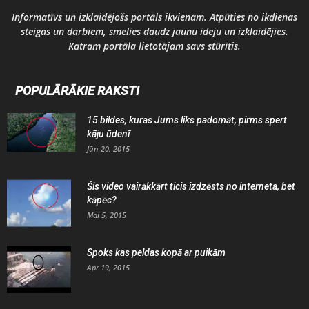
Informatīvs un izklaidējošs portāls ikvienam. Atpūties no ikdienas
steigas un darbiem, smelies daudz jaunu ideju un izklaidējies.
Katram portāla lietotājam savs stūrītis.
POPULĀRĀKIE RAKSTI
15 bildes, kuras Jums liks padomāt, pirms spert
kāju ūdenī
Jūn 20, 2015
Šis video vairākkārt ticis izdzēsts no interneta, bet
kāpēc?
Mai 5, 2015
Spoks kas peldas kopā ar puikām
Apr 19, 2015