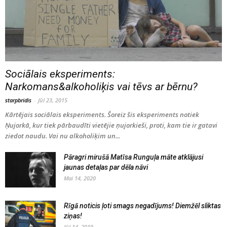
Sociālais eksperiments:
Narkomans&alkoholiķis vai tēvs ar bērnu?
starpbridis
-
Jūl 23, 2015
Kārtējais sociālais eksperiments. Šoreiz šis eksperiments notiek
Ņujorkā, kur tiek pārbaudīti vietējie ņujorkieši, proti, kam tie ir gatavi
ziedot naudu. Vai nu alkoholiķim un...
Pāragri mirušā Matīsa Runguļa māte atklājusi
jaunas detaļas par dēla nāvi
Mai 14, 2020
Rīgā noticis ļoti smags negadījums! Diemžēl sliktas
ziņas!
Jūl 14, 2019