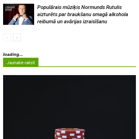
Populārais mūziķis Normunds Rutulis
aizturēts par braukšanu smagā alkohola
reibumā un avārijas izraisīšanu
loading...
Jaunakie raksti