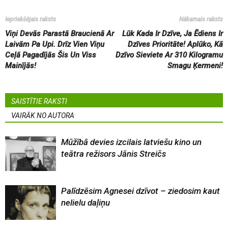
Iepriekšējais raksts
Nākamais raksts
Viņi Devās Parastā Braucienā Ar
Lūk Kada Ir Dzīve, Ja Ēdiens Ir
Laivām Pa Upi. Drīz Vien Viņu
Dzīves Prioritāte! Aplūko, Kā
Ceļā Pagadījās Šis Un Viss
Dzīvo Sieviete Ar 310 Kilogramu
Mainījās!
Smagu Ķermeni!
SAISTĪTIE RAKSTI
VAIRĀK NO AUTORA
Mūžībā devies izcilais latviešu kino un
teātra režisors Jānis Streičs
Palīdzēsim Agnesei dzīvot – ziedosim kaut
nelielu daļiņu