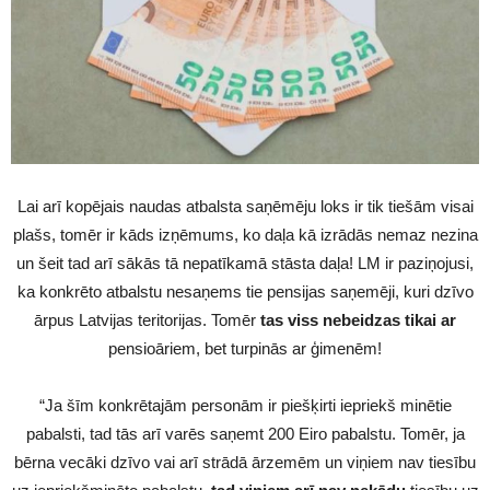
Lai arī kopējais naudas atbalsta saņēmēju loks ir tik tiešām visai
plašs, tomēr ir kāds izņēmums, ko daļa kā izrādās nemaz nezina
un šeit tad arī sākās tā nepatīkamā stāsta daļa! LM ir paziņojusi,
ka konkrēto atbalstu nesaņems tie pensijas saņemēji, kuri dzīvo
ārpus Latvijas teritorijas. Tomēr
tas viss nebeidzas tikai ar
pensioāriem, bet turpinās ar ģimenēm!
“Ja šīm konkrētajām personām ir piešķirti iepriekš minētie
pabalsti, tad tās arī varēs saņemt 200 Eiro pabalstu. Tomēr, ja
bērna vecāki dzīvo vai arī strādā ārzemēm un viņiem nav tiesību