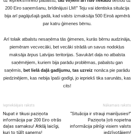
uz iepriekšminēto pabalstu,
tad viņiem arī nav nekādu
tiesību uz
200 Eiro saņemšanu, brīdinājusi LM!” Teju vai identiska situācija
bija arī pagājušajā gadā, kad valsts izmaksāja 500 Eiroā apmērā
par katru ģimenes bērnu.
Arī tolaik atbalstu nesaņēma tās ģimenes, kurās bērnu audzināja,
piemēram vecvecāki, bet vecāki strādā un savus nodokļus
maksāja ārpus Latvijas teritorijas. Savukārt daļa no atbalsta
saņēmējiem, kuriem bija parādu problēmas, pabalstu gan
saņēmis,
bet lielā daļā gadījumu, tas uzreiz
nonāca pie parādu
piedzinējiem, kas nebija īpaši godīgi, jo iepriekš tika sarunāts, kas
cits!
Iepriekšējais raksts
Nākamais raksts
Nupat ir tikusi paziņota
“Situācija ir strauji mainījusies!”
informācija par 200 Eiro otrās
Paziņota ļoti nopietna
daļas samaksu! Atklāj laicīgi,
informācija pilnīgi visiem valsts
kuri to tūlīt saņems!
iedzīvotājiem!