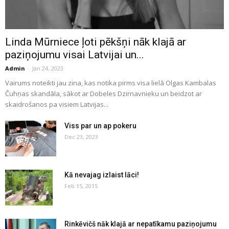
Linda Mūrniece ļoti pēkšņi nāk klajā ar
paziņojumu visai Latvijai un...
Admin
-
Jan 24, 2023
Vairums noteikti jau zina, kas notika pirms visa lielā Olgas Kambalas
Čuhņas skandāla, sākot ar Dobeles Dzirnavnieku un beidzot ar
skaidrošanos pa visiem Latvijas...
Viss par un ap pokeru
Dec 23, 2023
Kā nevajag izlaist lāci!
Feb 15, 2015
Rinkēvičš nāk klajā ar nepatīkamu paziņojumu