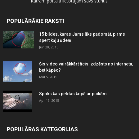
Katram portāla lietotājam savs stūrītis.
POPULĀRĀKIE RAKSTI
15 bildes, kuras Jums liks padomāt, pirms
spert kāju ūdenī
Jūn 20, 2015
Šis video vairākkārt ticis izdzēsts no interneta,
bet kāpēc?
Mai 5, 2015
Spoks kas peldas kopā ar puikām
Apr 19, 2015
POPULĀRAS KATEGORIJAS