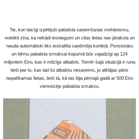
Tie, kuri laicīgi izpētījuši pabalsta saņemšanas mehānismu,
noteikti zina, ka nekādi iesniegumi un citas lietas nav jāraksta un
nauda automātiski tiks ieskaitīta saņēmēja kontiņā. Pensionāru
un bērnu pabalsta izmaksai kopumā būs vajadzīgi ap 124
miljoniem Eiro, kas ir milzīgs atbalsts. Tomēr šajā situācijā ir runa
tieši par to, kas tad šo atbalstu nesaņems, jo atklājas pāris
nepatīkamas lietas, tieši tā, kā tas bija pērnajā gadā ar 500 Eiro
vienreizējo pabalsta izmaksu.