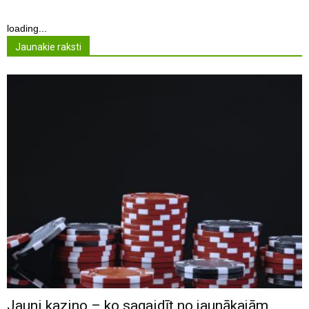
loading...
Jaunakie raksti
Jauni kazino – ko sagaidīt no jaunākajām