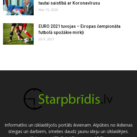
tautai saistībā ar Koronavīrusu
Mai 15, 2020
EURO 2021 tuvojas – Eiropas čempionāta
futbolā spožākie mirkļi
Jūl 9, 2021
Informatīvs un izklaidējošs portāls ikvienam. Atpūties no ikdienas
steigas un darbiem, smelies daudz jaunu ideju un izklaidējies.