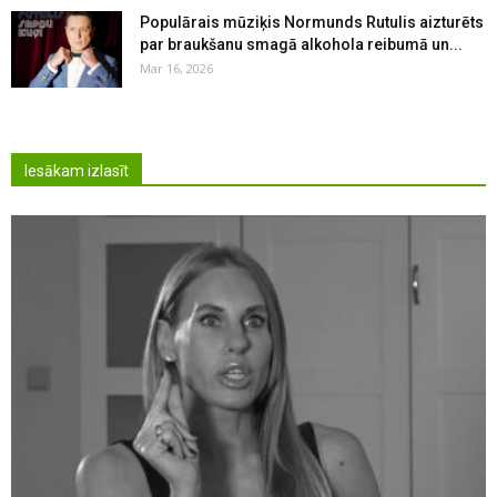
Populārais mūziķis Normunds Rutulis aizturēts
par braukšanu smagā alkohola reibumā un...
Mar 16, 2026
Iesākam izlasīt