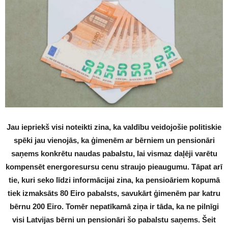
Jau iepriekš visi noteikti zina, ka valdību veidojošie politiskie
spēki jau vienojās, ka ģimenēm ar bērniem un pensionāri
saņems konkrētu naudas pabalstu, lai vismaz daļēji varētu
kompensēt energoresursu cenu straujo pieaugumu. Tāpat arī
tie, kuri seko līdzi informācijai zina, ka pensioāriem kopumā
tiek izmaksāts 80 Eiro pabalsts, savukārt ģimenēm par katru
bērnu 200 Eiro. Tomēr nepatīkamā ziņa ir tāda, ka ne pilnīgi
visi Latvijas bērni un pensionāri šo pabalstu saņems. Šeit