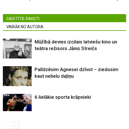
SAISTĪTIE RAKSTI
VAIRĀK NO AUTORA
Mūžībā devies izcilais latviešu kino un
teātra režisors Jānis Streičs
Palīdzēsim Agnesei dzīvot – ziedosim
kaut nelielu daļiņu
6 lielākie sporta krāpnieki