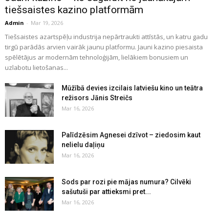
tiešsaistes kazino platformām
Admin
-
Mar 19, 2026
Tiešsaistes azartspēļu industrija nepārtraukti attīstās, un katru gadu
tirgū parādās arvien vairāk jaunu platformu. Jauni kazino piesaista
spēlētājus ar modernām tehnoloģijām, lielākiem bonusiem un
uzlabotu lietošanas...
Mūžībā devies izcilais latviešu kino un teātra
režisors Jānis Streičs
Mar 16, 2026
Palīdzēsim Agnesei dzīvot – ziedosim kaut
nelielu daļiņu
Mar 16, 2026
Sods par rozi pie mājas numura? Cilvēki
sašutuši par attieksmi pret...
Mar 16, 2026