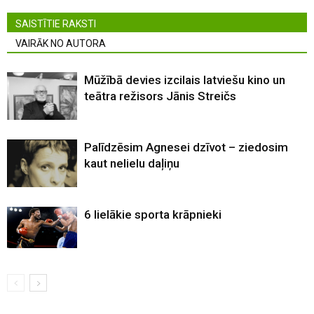
SAISTĪTIE RAKSTI
VAIRĀK NO AUTORA
Mūžībā devies izcilais latviešu kino un
teātra režisors Jānis Streičs
Palīdzēsim Agnesei dzīvot – ziedosim
kaut nelielu daļiņu
6 lielākie sporta krāpnieki