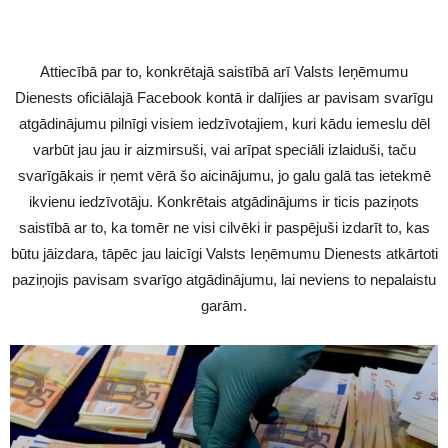
Attiecībā par to, konkrētajā saistībā arī Valsts Ieņēmumu
Dienests oficiālajā Facebook kontā ir dalījies ar pavisam svarīgu
atgādinājumu pilnīgi visiem iedzīvotajiem, kuri kādu iemeslu dēl
varbūt jau jau ir aizmirsuši, vai arīpat speciāli izlaiduši, taču
svarīgākais ir ņemt vērā šo aicinājumu, jo galu galā tas ietekmē
ikvienu iedzīvotāju. Konkrētais atgādinājums ir ticis paziņots
saistībā ar to, ka tomēr ne visi cilvēki ir paspējuši izdarīt to, kas
būtu jāizdara, tāpēc jau laicīgi Valsts Ieņēmumu Dienests atkārtoti
paziņojis pavisam svarīgo atgādinājumu, lai neviens to nepalaistu
garām.