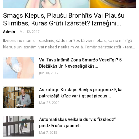
Smags Klepus, Plaušu Bronhīts Vai Plaušu
Slimības, Kuras Grūti Izārstēt? Izmēģini...
Admin
-
Mai 12, 2017
Ikviens no mums ir saslimis, šādos brīžos tā vien liekas, ka no milzīgā
klepus un iesnām, vai nekad netiksim vaļā. Tomēr pārsteidzoši - tam...
Vai Tava Intīmā Zona Smaržo Veselīgi? 5
Biežākās Un Neveselīgākās...
Jūn 10, 2017
Astrologs Kristaps Baņķis progonozē, ka
patreizējā krīze var ilgt pat piecus...
Mar 26, 2020
Automātiskās veikala durvis “izslēdz”
piedzērušos jaunieti
Mai 7, 2015