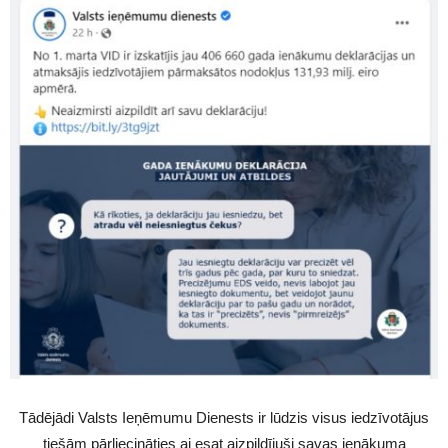
Tādējādi Valsts Ieņēmumu Dienests ir lūdzis visus iedzīvotājus
tiešām pārliecināties ai esat aizpildījuši savas ienākuma