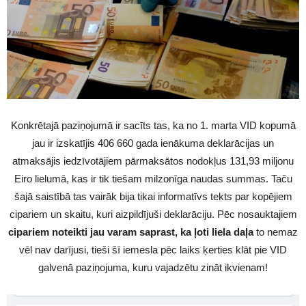
Konkrētajā paziņojumā ir sacīts tas, ka no 1. marta VID kopumā
jau ir izskatījis 406 660 gada ienākuma deklarācijas un
atmaksājis iedzīvotājiem pārmaksātos nodokļus 131,93 miljonu
Eiro lielumā, kas ir tik tiešam milzonīga naudas summas. Taču
šajā saistībā tas vairāk bija tikai informatīvs tekts par kopējiem
cipariem un skaitu, kuri aizpildījuši deklarāciju. Pēc nosauktajiem
cipariem noteikti jau varam saprast, ka ļoti liela daļa
to nemaz
vēl nav darījusi, tieši šī iemesla pēc laiks ķerties klāt pie VID
galvenā paziņojuma, kuru vajadzētu zināt ikvienam!