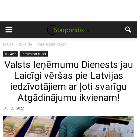
Mājas
Izklaide
Interesanti raksti
Izklaide
Interesanti raksti
Valsts Ieņēmumu Dienests jau
Laicīgi vēršas pie Latvijas
iedzīvotājiem ar ļoti svarīgu
Atgādinājumu ikvienam!
Apr 23, 2022