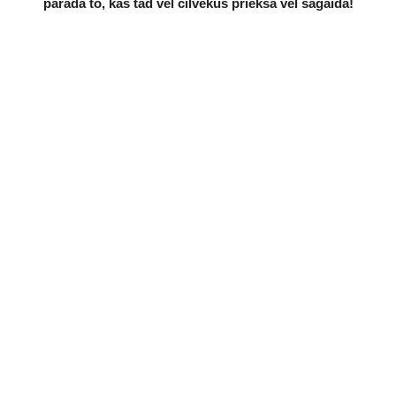
parāda to, kas tad vēl cilvēkus priekšā vēl sagaida!