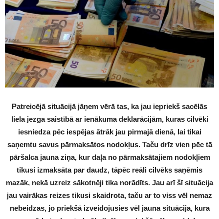
Patreicējā situācijā jāņem vērā tas, ka jau iepriekš sacēlās
liela jezga saistībā ar ienākuma deklarācijām, kuras cilvēki
iesniedza pēc iespējas ātrāk jau pirmajā dienā, lai tikai
saņemtu savus pārmaksātos nodokļus. Taču drīz vien pēc tā
pāršalca jauna ziņa, kur daļa no pārmaksātajiem nodokļiem
tikusi izmaksāta par daudz, tāpēc reāli cilvēks saņēmis
mazāk, nekā uzreiz sākotnēji tika norādīts. Jau arī šī situācija
jau vairākas reizes tikusi skaidrota, taču ar to viss vēl nemaz
nebeidzas, jo priekšā izveidojusies vēl jauna situācija, kura