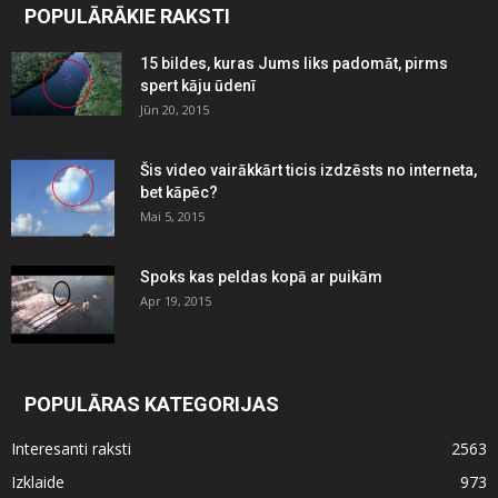
POPULĀRĀKIE RAKSTI
15 bildes, kuras Jums liks padomāt, pirms
spert kāju ūdenī
Jūn 20, 2015
Šis video vairākkārt ticis izdzēsts no interneta,
bet kāpēc?
Mai 5, 2015
Spoks kas peldas kopā ar puikām
Apr 19, 2015
POPULĀRAS KATEGORIJAS
Interesanti raksti
2563
Izklaide
973