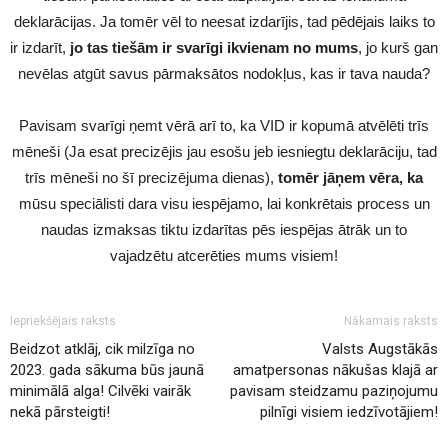
deklarācijas. Ja tomēr vēl to neesat izdarījis, tad pēdējais laiks to
ir izdarīt,
jo tas tiešām ir svarīgi ikvienam no mums
, jo kurš gan
nevēlas atgūt savus pārmaksātos nodokļus, kas ir tava nauda?
Pavisam svarīgi ņemt vērā arī to, ka VID ir kopumā atvēlēti trīs
mēneši (Ja esat precizējis jau esošu jeb iesniegtu deklarāciju, tad
trīs mēneši no šī precizējuma dienas),
tomēr jāņem vēra, ka
mūsu speciālisti dara visu iespējamo, lai konkrētais process un
naudas izmaksas tiktu izdarītas pēs iespējas ātrāk un to
vajadzētu atcerēties mums visiem!
Iepriekšējais raksts
Nākamais raksts
Beidzot atklāj, cik milzīga no
Valsts Augstākās
2023. gada sākuma būs jaunā
amatpersonas nākušas klajā ar
minimālā alga! Cilvēki vairāk
pavisam steidzamu paziņojumu
nekā pārsteigti!
pilnīgi visiem iedzīvotājiem!