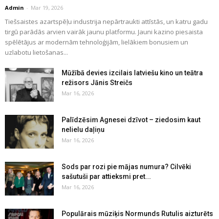
Admin
-
Mar 19, 2026
Tiešsaistes azartspēļu industrija nepārtraukti attīstās, un katru gadu
tirgū parādās arvien vairāk jaunu platformu. Jauni kazino piesaista
spēlētājus ar modernām tehnoloģijām, lielākiem bonusiem un
uzlabotu lietošanas...
Mūžībā devies izcilais latviešu kino un teātra
režisors Jānis Streičs
Mar 16, 2026
Palīdzēsim Agnesei dzīvot – ziedosim kaut
nelielu daļiņu
Mar 16, 2026
Sods par rozi pie mājas numura? Cilvēki
sašutuši par attieksmi pret...
Mar 16, 2026
Populārais mūziķis Normunds Rutulis aizturēts