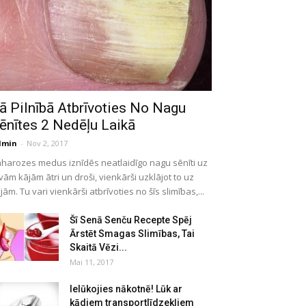
ā Pilnībā Atbrīvoties No Nagu
ēnītes 2 Nedēļu Laikā
dmin
-
Nov 2, 2017
harozes medus iznīdēs neatlaidīgo nagu sēnīti uz
vām kājām ātri un droši, vienkārši uzklājot to uz
jām. Tu vari vienkārši atbrīvoties no šīs slimības,...
Šī Senā Senču Recepte Spēj
Ārstēt Smagas Slimības, Tai
Skaitā Vēzi...
Mai 11, 2017
Ielūkojies nākotnē! Lūk ar
kādiem transportlīdzekļiem