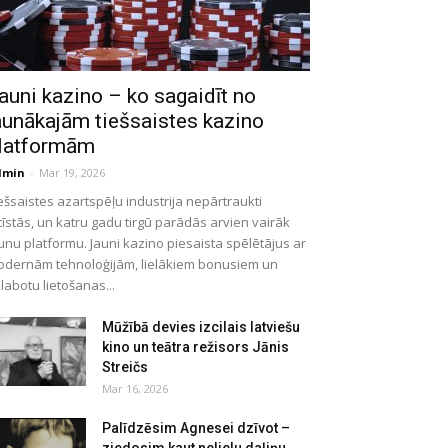
auni kazino – ko sagaidīt no
aunākajām tiešsaistes kazino
latformām
dmin
-
Mar 19, 2026
ešsaistes azartspēļu industrija nepārtraukti
tīstās, un katru gadu tirgū parādās arvien vairāk
unu platformu. Jauni kazino piesaista spēlētājus ar
dernām tehnoloģijām, lielākiem bonusiem un
labotu lietošanas...
Mūžībā devies izcilais latviešu
kino un teātra režisors Jānis
Streičs
Mar 16, 2026
Palīdzēsim Agnesei dzīvot –