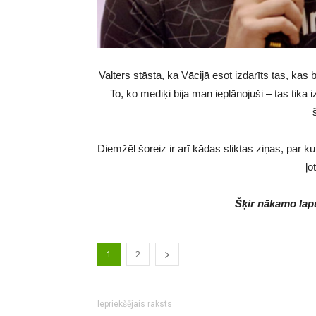
Valters stāsta, ka Vācijā esot izdarīts tas, kas bi
To, ko mediķi bija man ieplānojuši – tas tika 
Diemžēl šoreiz ir arī kādas sliktas ziņas, par ku
ļo
Šķir nākamo lapu
1
2
Iepriekšējais raksts