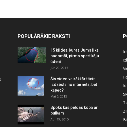
POPULĀRĀKIE RAKSTI
P
15 bildes, kuras Jums liks
In
padomāt, pirms spert kāju
Iz
ūdenī
Jūn 20, 2015
Vi
Fa
s
Šis video vairākkārt ticis
izdzēsts no interneta, bet
a
Id
kāpēc?
Si
Mai 5, 2015
Te
Spoks kas peldas kopā ar
Zi
puikām
Bi
Apr 19, 2015