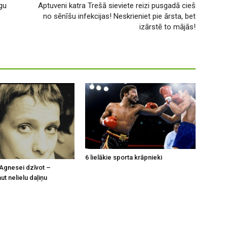
īgu
Aptuveni katra Trešā sieviete reizi pusgadā cieš
no sēnīšu infekcijas! Neskrieniet pie ārsta, bet
izārstē to mājās!
6 lielākie sporta krāpnieki
Agnesei dzīvot –
t nelielu daļiņu