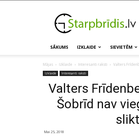
Starpbridis.lv
SĀKUMS
IZKLAIDE
SIEVIETĒM
Mājas
Izklaide
Interesanti raksti
Valters Frīdenb
Izklaide
Interesanti raksti
Valters Frīdenbe
Šobrīd nav vieg
slik
Mai 25, 2018