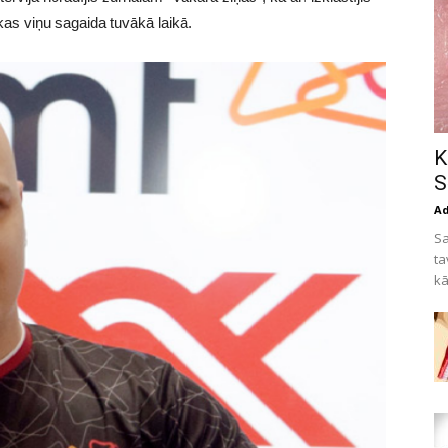
as viņu sagaida tuvākā laikā.
K
S
A
Sa
ta
kā