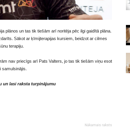
ja plānos un tas tik tiešām arī noritēja pēc ilgi gaidītā plāna.
izdarīts. Sākot ar ķīmijterapijas kursiem, beidzot ar cilmes
šūnu terapiju.
rām nav priecīgs arī Pats Valters, jo tas tik tiešām viņu esot
ti samulsinājis.
 un lasi raksta turpinājumu
Nākamais raksts