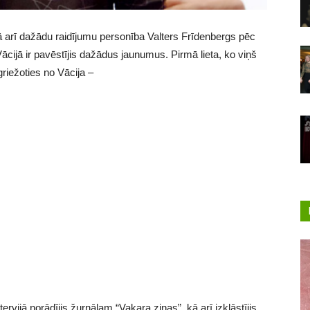
 kā arī dažādu raidījumu personība Valters Frīdenbergs pēc
ācijā ir pavēstījis dažādus jaunumus. Pirmā lieta, ko viņš
tgriežoties no Vācija –
ervijā norādījis žurnālam “Vakara ziņas”, kā arī izklāstījis