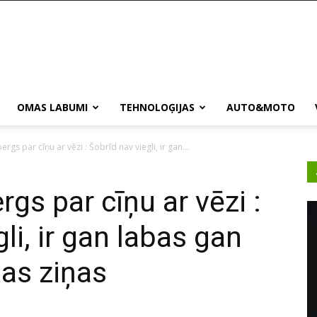
OMAS LABUMI
TEHNOLOĢIJAS
AUTO&MOTO
ergs par cīņu ar vēzi : Šobrīd nav viegli, ir gan...
rgs par cīņu ar vēzi :
li, ir gan labas gan
tas ziņas