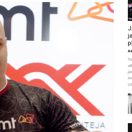
J
j
p
A
Ti
at
ja
mo
uz