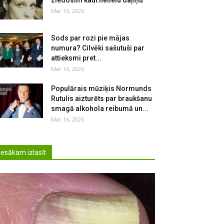
ziedosim kaut nelielu daļiņu
Mar 16, 2026
Sods par rozi pie mājas
numura? Cilvēki sašutuši par
attieksmi pret...
Mar 16, 2026
Populārais mūziķis Normunds
Rutulis aizturēts par braukšanu
smagā alkohola reibumā un...
Mar 16, 2026
Iesākam izlasīt