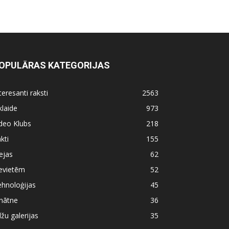
OPULĀRAS KATEGORIJAS
teresanti raksti
2563
klaide
973
deo Klubs
218
kti
155
ejas
62
evietēm
52
hnoloģijas
45
nātne
36
lžu galerijas
35