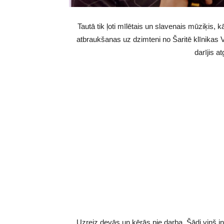
Tautā tik ļoti mīlētais un slavenais mūziķis,
atbraukšanas uz dzimteni no Šaritē klīnikas V
darījis a
Uzreiz devās un ķērās pie darba. Šādi viņš int