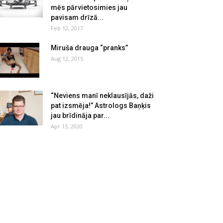
mēs pārvietosimies jau
pavisam drīzā...
Feb 12, 2017
Miruša drauga “pranks”
Aug 12, 2015
“Neviens manī neklausījās, daži
pat izsmēja!” Astrologs Baņķis
jau brīdināja par...
Apr 13, 2020