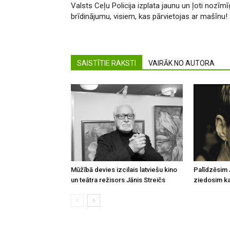
Valsts Ceļu Policija izplata jaunu un ļoti nozīm
brīdinājumu, visiem, kas pārvietojas ar mašīnu!
SAISTĪTIE RAKSTI
VAIRĀK NO AUTORA
Mūžībā devies izcilais latviešu kino
Palīdzēsim 
un teātra režisors Jānis Streičs
ziedosim kau