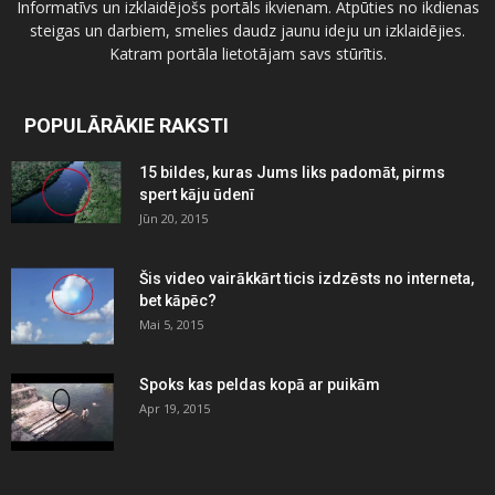
Informatīvs un izklaidējošs portāls ikvienam. Atpūties no ikdienas
steigas un darbiem, smelies daudz jaunu ideju un izklaidējies.
Katram portāla lietotājam savs stūrītis.
POPULĀRĀKIE RAKSTI
15 bildes, kuras Jums liks padomāt, pirms
spert kāju ūdenī
Jūn 20, 2015
Šis video vairākkārt ticis izdzēsts no interneta,
bet kāpēc?
Mai 5, 2015
Spoks kas peldas kopā ar puikām
Apr 19, 2015