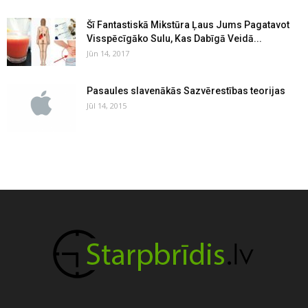
Šī Fantastiskā Mikstūra Ļaus Jums Pagatavot
Visspēcīgāko Sulu, Kas Dabīgā Veidā...
Jūn 14, 2017
Pasaules slavenākās Sazvērestības teorijas
Jūl 14, 2015