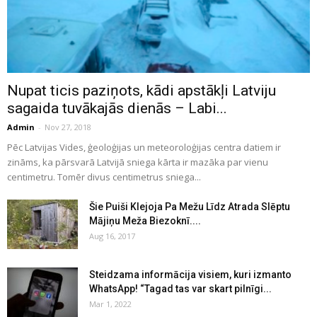
Nupat ticis paziņots, kādi apstākļi Latviju
sagaida tuvākajās dienās – Labi...
Admin
-
Nov 27, 2018
Pēc Latvijas Vides, ģeoloģijas un meteoroloģijas centra datiem ir
zināms, ka pārsvarā Latvijā sniega kārta ir mazāka par vienu
centimetru. Tomēr divus centimetrus sniega...
Šie Puiši Klejoja Pa Mežu Līdz Atrada Slēptu
Mājiņu Meža Biezoknī....
Aug 16, 2017
Steidzama informācija visiem, kuri izmanto
WhatsApp! “Tagad tas var skart pilnīgi...
Mar 1, 2022