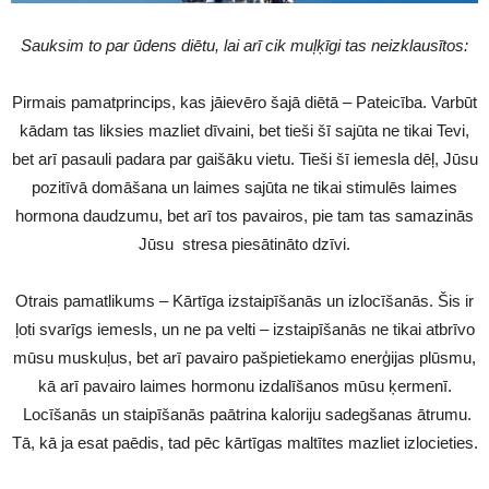
Sauksim to par ūdens diētu, lai arī cik muļķīgi tas neizklausītos:
Pirmais pamatprincips, kas jāievēro šajā diētā – Pateicība. Varbūt
kādam tas liksies mazliet dīvaini, bet tieši šī sajūta ne tikai Tevi,
bet arī pasauli padara par gaišāku vietu. Tieši šī iemesla dēļ, Jūsu
pozitīvā domāšana un laimes sajūta ne tikai stimulēs laimes
hormona daudzumu, bet arī tos pavairos, pie tam tas samazinās
Jūsu stresa piesātināto dzīvi.
Otrais pamatlikums – Kārtīga izstaipīšanās un izlocīšanās. Šis ir
ļoti svarīgs iemesls, un ne pa velti – izstaipīšanās ne tikai atbrīvo
mūsu muskuļus, bet arī pavairo pašpietiekamo enerģijas plūsmu,
kā arī pavairo laimes hormonu izdalīšanos mūsu ķermenī.
Locīšanās un staipīšanās paātrina kaloriju sadegšanas ātrumu.
Tā, kā ja esat paēdis, tad pēc kārtīgas maltītes mazliet izlocieties.