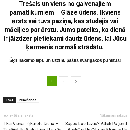
Trešais un viens no galvenajiem
pamatlikumiem – Glāze ūdens. Ikviens
ārsts vai tuvs paziņa, kas studējis vai
mācījies par ārstu, Jums pateiks, ka dienā
ir jāizdzer pietiekami daudz ūdens, lai Jūsu
ķermenis normāli strādātu.
Šķir nākamo lapu un uzzini, pašus svarīgākos punktus!
1
2
TAGI
renēšanās
Iepriekšējais raksts
Nākamais raksts
Tikai Viena Tējkarote Dienā –
Sāpes Locītavās? Atliek Paņemt
Tievējiet Un Sadedziniet Liekās
Apelsīnu Un Citrona Miziņas Un