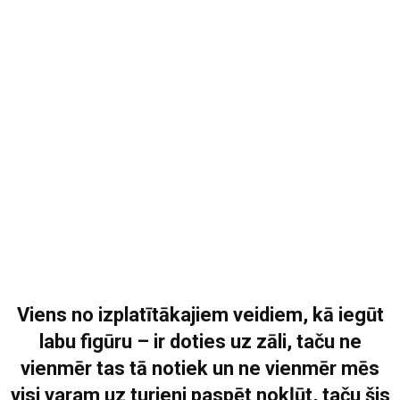
Viens no izplatītākajiem veidiem, kā iegūt
labu figūru – ir doties uz zāli, taču ne
vienmēr tas tā notiek un ne vienmēr mēs
visi varam uz turieni paspēt nokļūt, taču šis