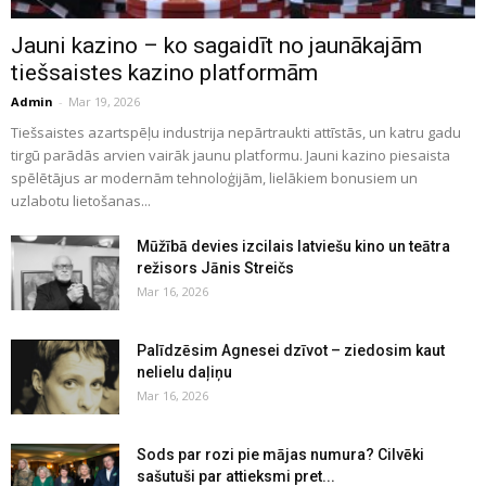
Jauni kazino – ko sagaidīt no jaunākajām
tiešsaistes kazino platformām
Admin
-
Mar 19, 2026
Tiešsaistes azartspēļu industrija nepārtraukti attīstās, un katru gadu
tirgū parādās arvien vairāk jaunu platformu. Jauni kazino piesaista
spēlētājus ar modernām tehnoloģijām, lielākiem bonusiem un
uzlabotu lietošanas...
Mūžībā devies izcilais latviešu kino un teātra
režisors Jānis Streičs
Mar 16, 2026
Palīdzēsim Agnesei dzīvot – ziedosim kaut
nelielu daļiņu
Mar 16, 2026
Sods par rozi pie mājas numura? Cilvēki
sašutuši par attieksmi pret...