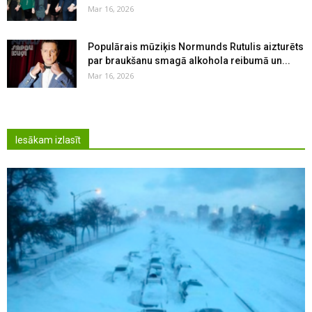
Mar 16, 2026
Populārais mūziķis Normunds Rutulis aizturēts
par braukšanu smagā alkohola reibumā un...
Mar 16, 2026
Iesākam izlasīt