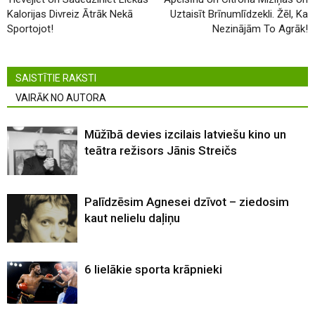
Kalorijas Divreiz Ātrāk Nekā
Uztaisīt Brīnumlīdzekli. Žēl, Ka
Sportojot!
Nezinājām To Agrāk!
SAISTĪTIE RAKSTI
VAIRĀK NO AUTORA
Mūžībā devies izcilais latviešu kino un
teātra režisors Jānis Streičs
Palīdzēsim Agnesei dzīvot – ziedosim
kaut nelielu daļiņu
6 lielākie sporta krāpnieki