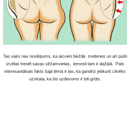
Tas vairs nav noslēpums, ka aizvien biežāk meitenes un arī puiši
izvēlas trenēt savas sēžamvietas, iemesli tam ir dažādi. Pats
interesantākais fakts šajā tēmā ir tas, ka gandrīz jebkurš cilvēks
uzskata, ka šis uzdevums ir ļoti grūts.