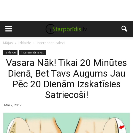
Mājas
Izklaide
Interesanti raksti
Izklaide
Interesanti raksti
Vasara Nāk! Tikai 20 Minūtes
Dienā, Bet Tavs Augums Jau
Pēc 20 Dienām Izskatīsies
Satriecoši!
Mai 2, 2017