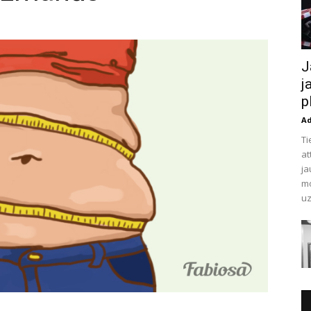
J
j
p
A
Ti
at
ja
mo
uz