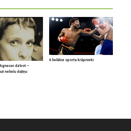
6 lielākie sporta krāpnieki
Agnesei dzīvot –
t nelielu daļiņu