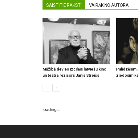
SAISTĪTIE RAKSTI
VAIRĀK NO AUTORA
Mūžībā devies izcilais latviešu kino
Palīdzēsim 
un teātra režisors Jānis Streičs
ziedosim kau
loading...