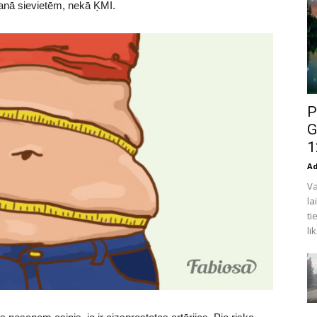
šanā sievietēm, nekā ĶMI.
P
G
1
A
Va
la
ti
li