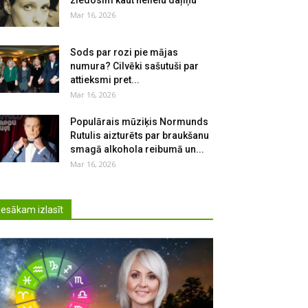
ziedosim kaut nelielu daļiņu
Mar 16, 2026
Sods par rozi pie mājas
numura? Cilvēki sašutuši par
attieksmi pret...
Mar 16, 2026
Populārais mūziķis Normunds
Rutulis aizturēts par braukšanu
smagā alkohola reibumā un...
Mar 16, 2026
Iesākam izlasīt