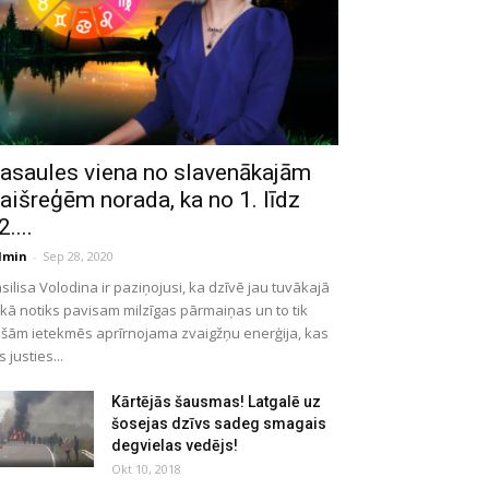
asaules viena no slavenākajām
aišreģēm norada, ka no 1. līdz
2....
dmin
-
Sep 28, 2020
silisa Volodina ir paziņojusi, ka dzīvē jau tuvākajā
ikā notiks pavisam milzīgas pārmaiņas un to tik
ešām ietekmēs aprīrnojama zvaigžņu enerģija, kas
ks justies...
Kārtējās šausmas! Latgalē uz
šosejas dzīvs sadeg smagais
degvielas vedējs!
Okt 10, 2018