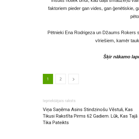
Insults notiek brīdī, kad daļa smadzeņu vair
faktoriem pieder gan vides, gan ģenētiskie, g
pēto
Pētnieki Ena Rodrigeza un Džaums Rokers sk
vīriešiem, kamēr tauk
Šķir nākamo lapu
1
2
Iepriekšējais raksts
Viņa Saņēma Asins Stindzinošu Vēstuli, Kas
Tikusi Rakstīta Pirms 62 Gadiem. Lūk, Kas Tajā
Tika Pateikts