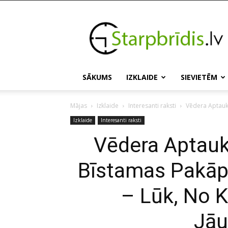
Starpbridis.lv
SĀKUMS
IZKLAIDE
SIEVIETĒM
Mājas
Izklaide
Interesanti raksti
Vēdera Aptauko
Izklaide
Interesanti raksti
Vēdera Aptauk
Bīstamas Pakāpe
– Lūk, No K
Jā