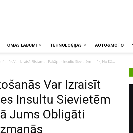
OMAS LABUMI
TEHNOLOĢIJAS
AUTO&MOTO
šanās Var Izraisīt Bīstamas Pakāpes Insultu Sievietēm – Lūk, No Kā...
ošanās Var Izraisīt
s Insultu Sievietēm
ā Jums Obligāti
uzmanās