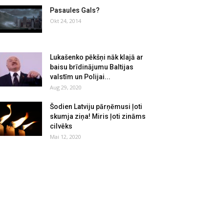
Pasaules Gals?
Okt 24, 2014
Lukašenko pēkšņi nāk klajā ar
baisu brīdinājumu Baltijas
valstīm un Polijai...
Aug 29, 2020
Šodien Latviju pārņēmusi ļoti
skumja ziņa! Miris ļoti zināms
cilvēks
Mai 12, 2020