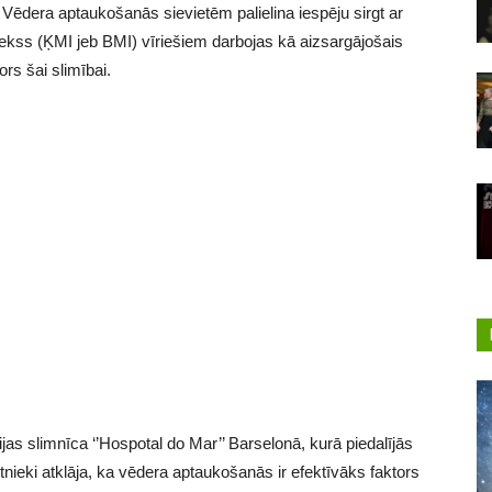
ā. Vēdera aptaukošanās sievietēm palielina iespēju sirgt ar
kss (ĶMI jeb BMI) vīriešiem darbojas kā aizsargājošais
ors šai slimībai.
as slimnīca ‘’Hospotal do Mar’’ Barselonā, kurā piedalījās
ētnieki atklāja, ka vēdera aptaukošanās ir efektīvāks faktors