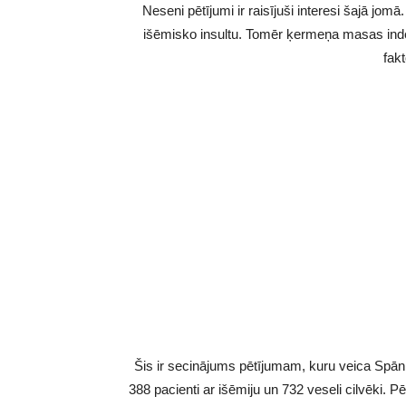
Neseni pētījumi ir raisījuši interesi šajā jom
išēmisko insultu. Tomēr ķermeņa masas inde
fakt
Šis ir secinājums pētījumam, kuru veica Spānij
388 pacienti ar išēmiju un 732 veseli cilvēki. P