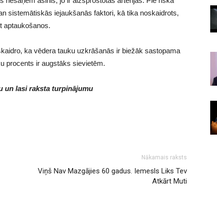
s nesaņem asinis, jo ir aizsprostotas artērijas. Pie riska
an sistemātiskās iejaukšanās faktori, kā tika noskaidrots,
t aptaukošanos.
aidro, ka vēdera tauku uzkrāšanās ir biežāk sastopama
u procents ir augstāks sievietēm.
 un lasi raksta turpinājumu
Nākamais raksts
Viņš Nav Mazgājies 60 gadus. Iemesls Liks Tev
Atkārt Muti