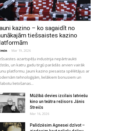
auni kazino – ko sagaidīt no
aunākajām tiešsaistes kazino
latformām
dmin
-
Mar 19, 2026
ešsaistes azartspēļu industrija nepārtraukti
tīstās, un katru gadu tirgū parādās arvien vairāk
unu platformu. Jauni kazino piesaista spēlētājus ar
dernām tehnoloģijām, lielākiem bonusiem un
labotu lietošanas...
Mūžībā devies izcilais latviešu
kino un teātra režisors Jānis
Streičs
Mar 16, 2026
Palīdzēsim Agnesei dzīvot –