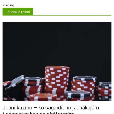
loading...
Jaunakie raksti
Jauni kazino – ko sagaidīt no jaunākajām
tiešsaistes kazino platformām