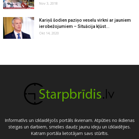
Nov 3, 2018
Kariņš šodien paziņo veselu virkni ar jauniem
ierobežojumiem – Situācija kļūst...
Okt 14, 2020
Informatīvs un izklaidējošs portāls ikvienam. Atpūties no ikdienas
steigas un darbiem, smelies daudz jaunu ideju un izklaidējies.
Katram portāla lietotājam savs stūrītis.