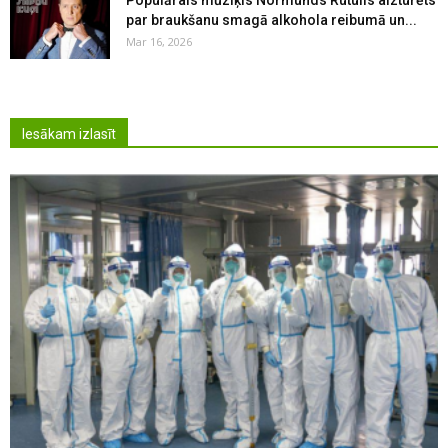
par braukšanu smagā alkohola reibumā un...
Mar 16, 2026
Iesākam izlasīt