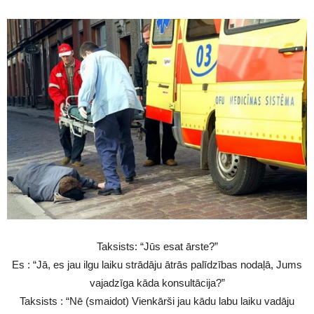
Taksists: “Jūs esat ārste?”
Es : “Jā, es jau ilgu laiku strādāju ātrās palīdzības nodaļā, Jums
vajadzīga kāda konsultācija?”
Taksists : “Nē (smaidot) Vienkārši jau kādu labu laiku vadāju