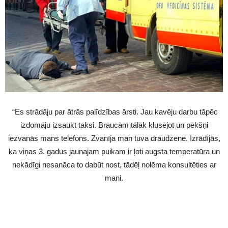
“Es strādāju par ātrās palīdzības ārsti. Jau kavēju darbu tāpēc
izdomāju izsaukt taksi. Braucām tālāk klusējot un pēkšņi
iezvanās mans telefons. Zvanīja man tuva draudzene. Izrādījās,
ka viņas 3. gadus jaunajam puikam ir ļoti augsta temperatūra un
nekādīgi nesanāca to dabūt nost, tādēļ nolēma konsultēties ar
mani.