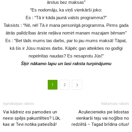
ārstus bez maksas”
“Es nodomāju, ka viņš vienkārši joko:
Es : “Tā ir kāda jaunā valsts programma?”
Taksists : “Nē, nē! Tā ir mana personīgā programma. Pirms gada
ātrās palīdzības ārste neļāva nomirt manam mazajam bērnam”
Es : “Bet tāds mums tas darbs, par to jau mums maksā! Tāpat,
kā šis ir Jūsu maizes darbs. Kāpēc gan atteikties no godīgi
nopelnītas naudas? Es nesaprotu Jūs!”
Šķir nākamo lapu un lasi raksta turpinājumu
1
2
Iepriekšējais raksts
Nākamais raksts
Vai kādreiz esi pamodies un
Aculiecienieks pie lidostas
neesi spējis pakustēties? Lūk,
vienkarši teju vai noģībis no
kas ar Tevi notika patiesībā!
redzētā – Tagad brīdina citus!