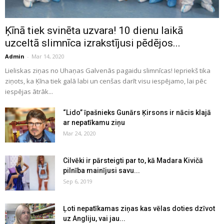
Ķīnā tiek svinēta uzvara! 10 dienu laikā
uzceltā slimnīca izrakstījusi pēdējos...
Admin
-
Mar 14, 2020
Lieliskas ziņas no Uhaņas Galvenās pagaidu slimnīcas! Iepriekš tika
ziņots, ka Ķīna tiek galā labi un cenšas darīt visu iespējamo, lai pēc
iespējas ātrāk...
“Lido” īpašnieks Gunārs Ķirsons ir nācis klajā
ar nepatīkamu ziņu
Mar 24, 2020
Cilvēki ir pārsteigti par to, kā Madara Kivičā
pilnība mainījusi savu...
Sep 6, 2019
Ļoti nepatīkamas ziņas kas vēlas doties dzīvot
uz Angliju, vai jau...