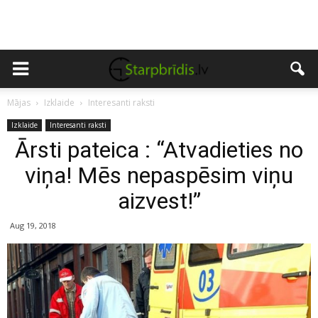
Mājas
Izklaide
Interesanti raksti
Izklaide
Interesanti raksti
Ārsti pateica : “Atvadieties no
viņa! Mēs nepaspēsim viņu
aizvest!”
Aug 19, 2018