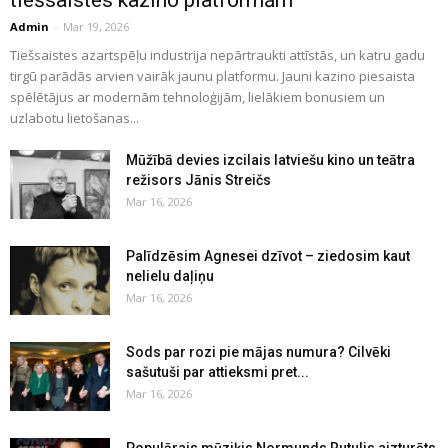
Admin
-
Mar 19, 2026
Tiešsaistes azartspēļu industrija nepārtraukti attīstās, un katru gadu
tirgū parādās arvien vairāk jaunu platformu. Jauni kazino piesaista
spēlētājus ar modernām tehnoloģijām, lielākiem bonusiem un
uzlabotu lietošanas...
Mūžībā devies izcilais latviešu kino un teātra
režisors Jānis Streičs
Mar 16, 2026
Palīdzēsim Agnesei dzīvot – ziedosim kaut
nelielu daļiņu
Mar 16, 2026
Sods par rozi pie mājas numura? Cilvēki
sašutuši par attieksmi pret...
Mar 16, 2026
Populārais mūziķis Normunds Rutulis aizturēts