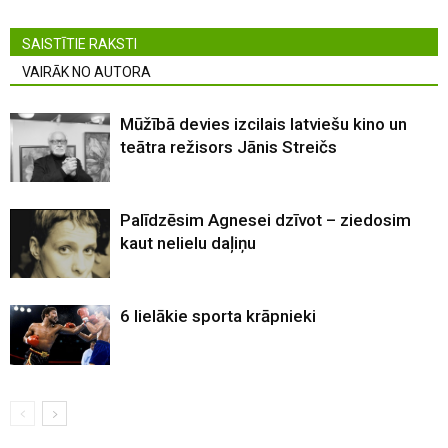
SAISTĪTIE RAKSTI
VAIRĀK NO AUTORA
Mūžībā devies izcilais latviešu kino un
teātra režisors Jānis Streičs
Palīdzēsim Agnesei dzīvot – ziedosim
kaut nelielu daļiņu
6 lielākie sporta krāpnieki