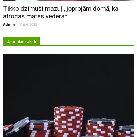
Tikko dzimuši mazuļi, joprojām domā, ka
atrodas mātes vēderā*
Admin
-
Mai 6, 2015
Jaunakie raksti