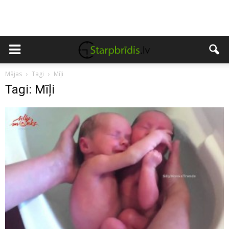
Mājas
Tagi
Mīļi
Tagi: Mīļi