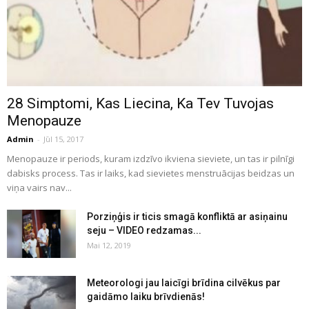
28 Simptomi, Kas Liecina, Ka Tev Tuvojas
Menopauze
Admin
-
Jūl 15, 2017
Menopauze ir periods, kuram izdzīvo ikviena sieviete, un tas ir pilnīgi
dabisks process. Tas ir laiks, kad sievietes menstruācijas beidzas un
viņa vairs nav...
Porziņģis ir ticis smagā konfliktā ar asiņainu
seju – VIDEO redzamas...
Mai 12, 2019
Meteorologi jau laicīgi brīdina cilvēkus par
gaidāmo laiku brīvdienās!