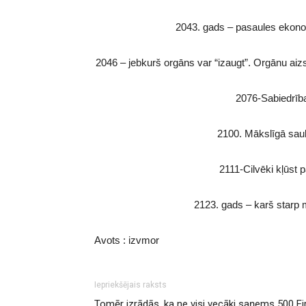
2043. gads – pasaules ekono
2046 – jebkurš orgāns var “izaugt”. Orgānu ai
2076-Sabiedrīb
2100. Mākslīgā sau
2111-Cilvēki kļūst 
2123. gads – karš starp 
Avots : izvmor
Iepriekšējais raksts
Tomēr izrādās, ka ne visi vecāki saņems 500 Ei