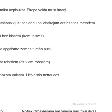
mika uzplaukst. Eiropā valda musulmaņi.
zstāšana kļūst par vienu no labākajām ārstēšanas metodēm.
a bez klasēm (komunisms).
le apgaismo zemes tumšo pusi.
par robotiem (dzīviem robotiem).
mazām valstīm. Lielvalstis netraucēs.
Nākamais raksts
ro
Notiek izmeklēšana par vīrieša nāvi tikai divas