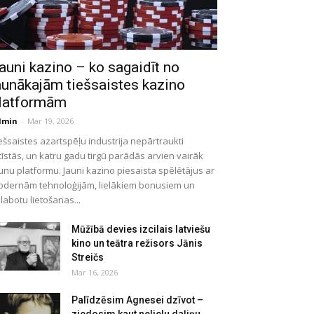
auni kazino – ko sagaidīt no
aunākajām tiešsaistes kazino
latformām
dmin
-
Mar 19, 2026
ešsaistes azartspēļu industrija nepārtraukti
tīstās, un katru gadu tirgū parādās arvien vairāk
unu platformu. Jauni kazino piesaista spēlētājus ar
dernām tehnoloģijām, lielākiem bonusiem un
labotu lietošanas...
Mūžībā devies izcilais latviešu
kino un teātra režisors Jānis
Streičs
Mar 16, 2026
Palīdzēsim Agnesei dzīvot –