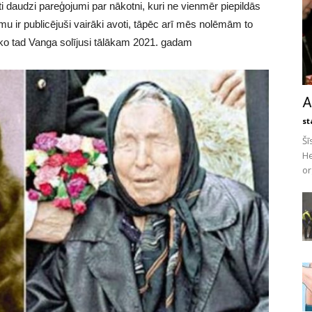
oti daudzi pareģojumi par nākotni, kuri ne vienmēr piepildās
u ir publicējuši vairāki avoti, tāpēc arī mēs nolēmām to
, ko tad Vanga solījusi tālākam 2021. gadam
A
st
Šī
He
or