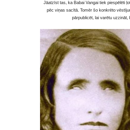
Jāatzīst tas, ka Babai Vangai tiek piespēlēti ļ
pēc viņas sacītā. Tomēr šo konkrēto vēstījum
pārpublicēt, lai varētu uzzināt