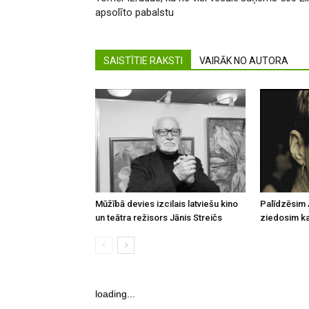
apsolīto pabalstu
SAISTĪTIE RAKSTI
VAIRĀK NO AUTORA
Mūžībā devies izcilais latviešu kino
Palīdzēsim 
un teātra režisors Jānis Streičs
ziedosim kau
loading...