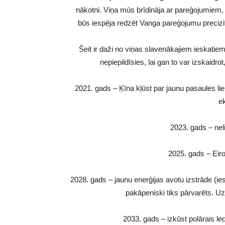
nākotni. Viņa mūs brīdināja ar pareģojumiem,
būs iespēja redzēt Vanga pareģojumu precizit
Šeit ir daži no viņas slavenākajiem ieskatie
nepiepildīsies, lai gan to var izskaidro
2021. gads – Ķīna kļūst par jaunu pasaules lie
e
2023. gads – nel
2025. gads – Eir
2028. gads – jaunu enerģijas avotu izstrāde (ie
pakāpeniski tiks pārvarēts. U
2033. gads – izkūst polārais l