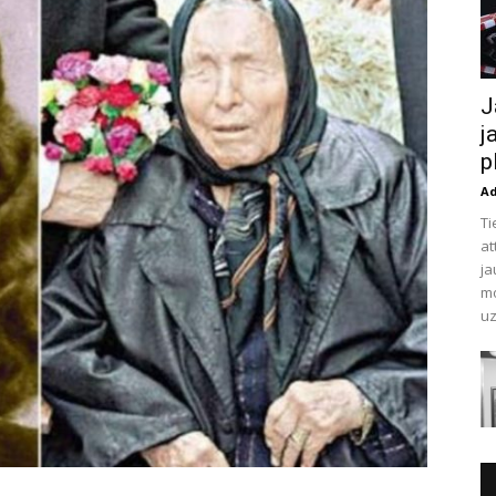
J
j
p
A
Ti
at
ja
mo
uz