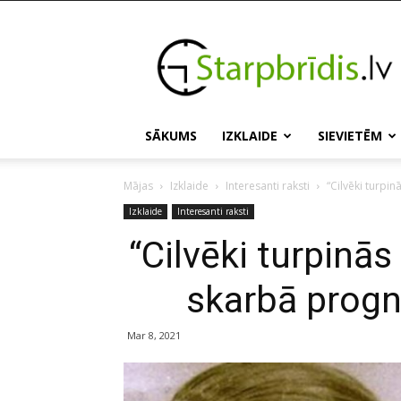
Starpbridis.lv
SĀKUMS
IZKLAIDE
SIEVIETĒM
Mājas
Izklaide
Interesanti raksti
“Cilvēki turpi
Izklaide
Interesanti raksti
“Cilvēki turpinā
skarbā prog
Mar 8, 2021