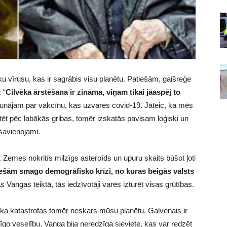
ku vīrusu, kas ir sagrābis visu planētu. Patiešām, gaišreģe
 “
Cilvēka ārstēšana ir zināma, viņam tikai jāaspēj to
runājam par vakcīnu, kas uzvarēs covid-19. Jāteic, ka mēs
tēt pēc labākās gribas, tomēr izskatās pavisam loģiski un
savienojami.
 Zemes nokritīs milzīgs asteroīds un upuru skaits būšot ļoti
iešām smago demogrāfisko krīzi, no kuras beigās valsts
 Vangas teiktā, tās iedzīvotāji varēs izturēt visas grūtības.
a katastrofas tomēr neskars mūsu planētu. Galvenais ir
go veselību. Vanga bija neredzīga sieviete, kas var redzēt