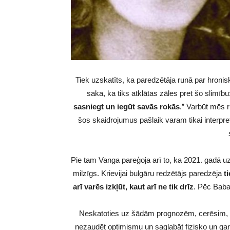
Tiek uzskatīts, ka paredzētāja runā par hronis
saka, ka tiks atklātas zāles pret šo slimību:
sasniegt un iegūt savās rokās
.” Varbūt mēs 
šos skaidrojumus pašlaik varam tikai interpre
Pie tam Vanga pareģoja arī to, ka 2021. gadā uz
milzīgs. Krievijai bulgāru redzētājs paredzēja
t
arī varēs izkļūt, kaut arī ne tik drīz
. Pēc Babas
Neskatoties uz šādām prognozēm, cerēsim, k
nezaudēt optimismu un saglabāt fizisko un garī