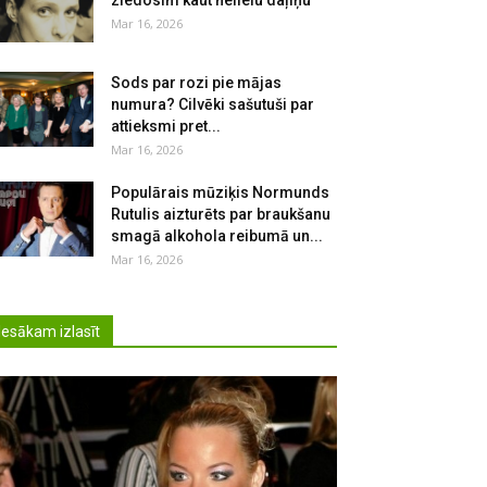
ziedosim kaut nelielu daļiņu
Mar 16, 2026
Sods par rozi pie mājas
numura? Cilvēki sašutuši par
attieksmi pret...
Mar 16, 2026
Populārais mūziķis Normunds
Rutulis aizturēts par braukšanu
smagā alkohola reibumā un...
Mar 16, 2026
Iesākam izlasīt