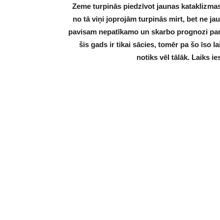
Zeme turpinās piedzīvot jaunas kataklizmas
no tā viņi joprojām turpinās mirt, bet ne j
pavisam nepatīkamo un skarbo prognozi pare
šis gads ir tikai sācies, tomēr pa šo īso l
notiks vēl tālāk. Laiks 