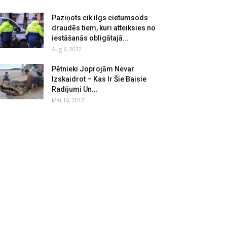
Paziņots cik ilgs cietumsods
draudēs tiem, kuri atteiksies no
iestāšanās obligātajā...
Aug 6, 2022
Pētnieki Joprojām Nevar
Izskaidrot – Kas Ir Šie Baisie
Radījumi Un...
Mai 16, 2017