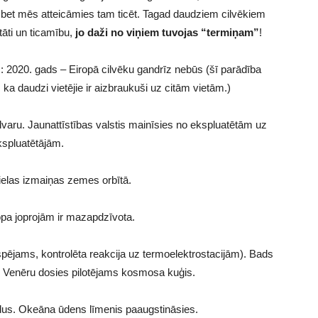
 bet mēs atteicāmies tam ticēt. Tagad daudziem cilvēkiem
āti un ticamību,
jo daži no viņiem tuvojas “termiņam”
!
m: 2020. gads – Eiropā cilvēku gandrīz nebūs (šī parādība
t, ka daudzi vietējie ir aizbraukuši uz citām vietām.)
lvaru. Jaunattīstības valstis mainīsies no ekspluatētām uz
kspluatētājām.
ielas izmaiņas zemes orbītā.
opa joprojām ir mazapdzīvota.
spējams, kontrolēta reakcija uz termoelektrostacijām). Bads
z Venēru dosies pilotējams kosmosa kuģis.
edus. Okeāna ūdens līmenis paaugstināsies.