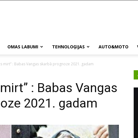
OMAS LABUMI
TEHNOLOĢIJAS
AUTO&MOTO
nās mirt” : Babas Vangas skarbā prognoze 2021. gadam
s mirt” : Babas Vangas
noze 2021. gadam