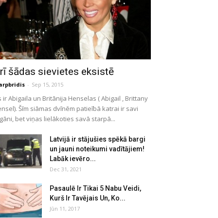
rī šādas sievietes eksistē
arpbridis
-
Sep 15, 2015
s ir Abigaila un Britānija Henselas ( Abigail , Brittany
nsel). Šīm siāmas dvīnēm patieībā katrai ir savi
gāni, bet viņas lielākoties savā starpā...
Latvijā ir stājušies spēkā bargi
un jauni noteikumi vadītājiem!
Labāk ievēro...
Dec 31, 2021
Pasaulē Ir Tikai 5 Nabu Veidi,
Kurš Ir Tavējais Un, Ko...
Jūn 11, 2017