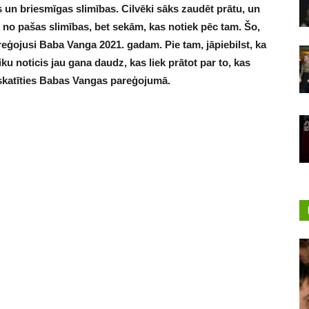
 un briesmīgas slimības. Cilvēki sāks zaudēt prātu, un
au no pašas slimības, bet sekām, kas notiek pēc tam. Šo,
ģojusi Baba Vanga 2021. gadam. Pie tam, jāpiebilst, ka
aiku noticis jau gana daudz, kas liek prātot par to, kas
ieskatīties Babas Vangas pareģojumā.