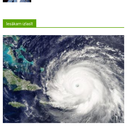
Iesākam izlasīt