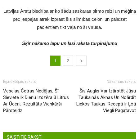
Latvijas Ārstu biedrība ar ko šādu saskaras pirmo reizi un mēģina
pēc iespējas ātrak izprast šīs slimības cēloni un palīdzēt
pacientiem tikt vaļā no šī vīrusa.
Šķir nākamo lapu un lasi raksta turpinājumu
1
2
Iepriekšējais raksts
Nākamais raksts
Veselas Četras Nedēļas, Šī
Šis Auglis Var Izārstēt Jūsu
Sieviete Ik Dienu Izdzēra 3 Litrus
Taukainās Aknas Un Noārdīt
Ar Ūdeni, Rezultāts Vienkārši
Liekos Taukus. Recepti Ir Ļoti
Pārsteidz
Viegli Pagatavot
SAISTĪTIE RAKSTI