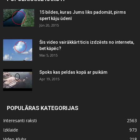
15 bildes, kuras Jums liks padomāt, pirms
spert kāju ūdenī
Jūn 20, 2015
Šis video vairākkārt ticis izdzēsts no interneta,
bet kāpēc?
Mai 5, 2015
Spoks kas peldas kopā ar puikām
Apr 19, 2015
POPULĀRAS KATEGORIJAS
Interesanti raksti
2563
Izklaide
973
Video Klubs
218