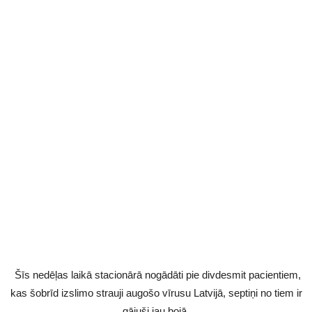
Šīs nedēļas laikā stacionārā nogādāti pie divdesmit pacientiem,
kas šobrīd izslimo strauji augošo vīrusu Latvijā, septiņi no tiem ir
gājuši jau bojā.