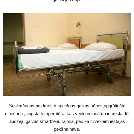
Saslimšanas pazīmes ir specīgas galvas sāpes,apgrūtināta
elpošana , augsta temperatūra, kas veido nezināma iemesla dēļ
audzēju galvas smadzeņu rajonā, pēc kā cilvēkiem iestājās
pēkšņa nāve.