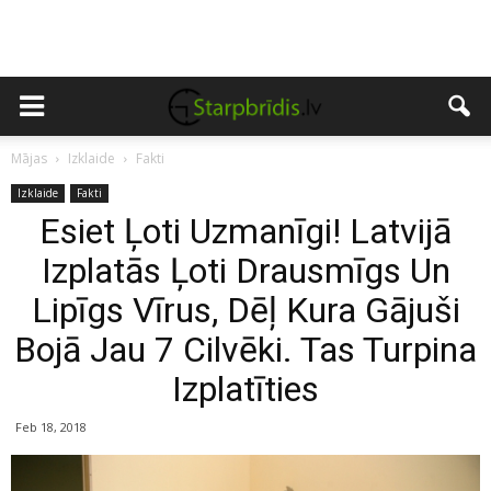
Mājas
Izklaide
Fakti
Izklaide
Fakti
Esiet Ļoti Uzmanīgi! Latvijā
Izplatās Ļoti Drausmīgs Un
Lipīgs Vīrus, Dēļ Kura Gājuši
Bojā Jau 7 Cilvēki. Tas Turpina
Izplatīties
Feb 18, 2018