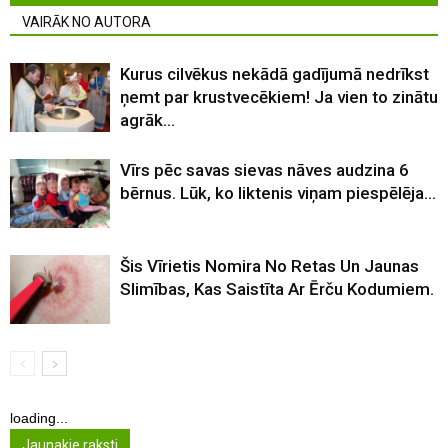
VAIRĀK NO AUTORA
Kurus cilvēkus nekādā gadījumā nedrīkst
ņemt par krustvecēkiem! Ja vien to zinātu
agrāk…
Vīrs pēc savas sievas nāves audzina 6
bērnus. Lūk, ko liktenis viņam piespēlēja…
Šis Vīrietis Nomira No Retas Un Jaunas
Slimības, Kas Saistīta Ar Ērču Kodumiem.
loading...
Jaunakie raksti