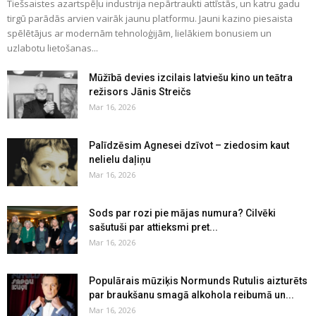
Tiešsaistes azartspēļu industrija nepārtraukti attīstās, un katru gadu
tirgū parādās arvien vairāk jaunu platformu. Jauni kazino piesaista
spēlētājus ar modernām tehnoloģijām, lielākiem bonusiem un
uzlabotu lietošanas...
Mūžībā devies izcilais latviešu kino un teātra
režisors Jānis Streičs
Mar 16, 2026
Palīdzēsim Agnesei dzīvot – ziedosim kaut
nelielu daļiņu
Mar 16, 2026
Sods par rozi pie mājas numura? Cilvēki
sašutuši par attieksmi pret...
Mar 16, 2026
Populārais mūziķis Normunds Rutulis aizturēts
par braukšanu smagā alkohola reibumā un...
Mar 16, 2026