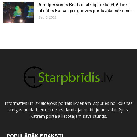
Amatpersonas Beidzot atklāj noklusēto! Tiek
atklātas Baisas prognozes par tuvāko nākotni...
Sep 5, 2022
Informatīvs un izklaidējošs portāls ikvienam. Atpūties no ikdienas
steigas un darbiem, smelies daudz jaunu ideju un izklaidējies.
Katram portāla lietotājam savs stūrītis.
POPULĀRĀKIE RAKSTI