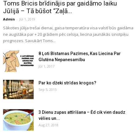
Toms Bricis brīdinājis par gaidāmo laiku
Jūlijā – Tā būšot “Zaļā...
Admin
-
Jūl 1, 2019
Sākoties jūlija trešai dienai, gaisa temperatūra visa valstī būs gaidāma
ne augstāka par + 20 grādiem pēc celsija, liecina jaunākās sinotpiķu
prognozes. Savukārt Toms...
8 Ļoti Bīstamas Pazīmes, Kas Liecina Par
Glutēna Nepanesamību
Jūl 1, 2017
Par ko džeki strīdas krogos?
Sep 5, 2015
3 Dienu zupas attīrīšana – Ēd cik vien daudz
vēlies un...
Aug 27, 2018