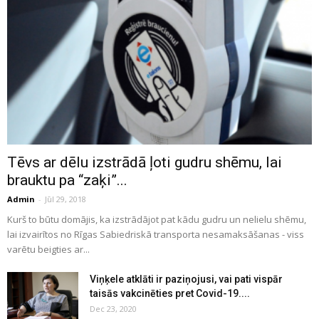
Tēvs ar dēlu izstrādā ļoti gudru shēmu, lai
brauktu pa “zaķi”...
Admin
-
Jūl 29, 2018
Kurš to būtu domājis, ka izstrādājot pat kādu gudru un nelielu shēmu,
lai izvairītos no Rīgas Sabiedriskā transporta nesamaksāšanas - viss
varētu beigties ar...
Viņķele atklāti ir paziņojusi, vai pati vispār
taisās vakcinēties pret Covid-19....
Dec 23, 2020