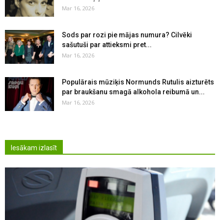
Mar 16, 2026
Sods par rozi pie mājas numura? Cilvēki
sašutuši par attieksmi pret...
Mar 16, 2026
Populārais mūziķis Normunds Rutulis aizturēts
par braukšanu smagā alkohola reibumā un...
Mar 16, 2026
Iesākam izlasīt