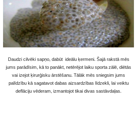
Daudzi cilvēki sapņo, dabūt ideālu ķermeni. Šajā rakstā mēs
jums parādīsim, kā to panākt, netērējot laiku sporta zālē, diētās
vai izejot ķirurģisku ārstēšanu. Tālāk mēs sniegsim jums
palīdzību kā sagatavot dabas aizsardzības līdzekli, lai veiktu
deflāciju vēderam, izmantojot tikai divas sastāvdaļas.