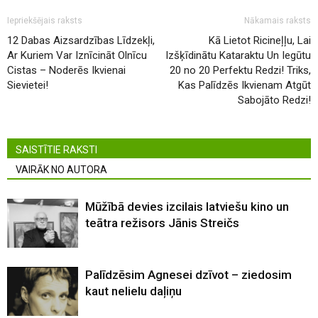
Iepriekšējais raksts
Nākamais raksts
12 Dabas Aizsardzības Līdzekļi,
Kā Lietot Ricineļļu, Lai
Ar Kuriem Var Iznīcināt Olnīcu
Izšķīdinātu Kataraktu Un Iegūtu
Cistas – Noderēs Ikvienai
20 no 20 Perfektu Redzi! Triks,
Sievietei!
Kas Palīdzēs Ikvienam Atgūt
Sabojāto Redzi!
SAISTĪTIE RAKSTI
VAIRĀK NO AUTORA
Mūžībā devies izcilais latviešu kino un
teātra režisors Jānis Streičs
Palīdzēsim Agnesei dzīvot – ziedosim
kaut nelielu daļiņu