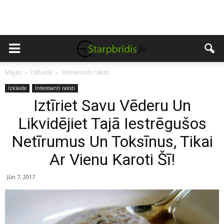
Mājas
Izklaide
Interesanti raksti
Izklaide
Interesanti raksti
Iztīriet Savu Vēderu Un
Likvidējiet Tajā Iestrēgušos
Netīrumus Un Toksīnus, Tikai
Ar Vienu Karoti Šī!
Jūn 7, 2017