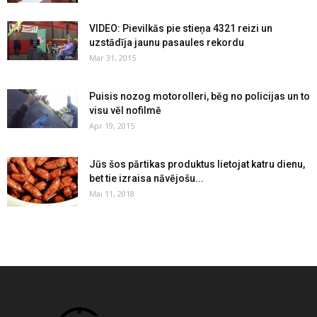
VIDEO: Pievilkās pie stieņa 4321 reizi un
uzstādīja jaunu pasaules rekordu
Mar 31, 2015
Puisis nozog motorolleri, bēg no policijas un to
visu vēl nofilmē
Apr 19, 2015
Jūs šos pārtikas produktus lietojat katru dienu,
bet tie izraisa nāvējošu...
Mai 11, 2018