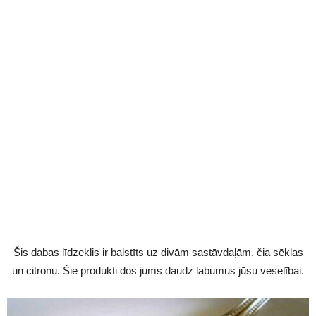
Šis dabas līdzeklis ir balstīts uz divām sastāvdaļām, čia sēklas
un citronu. Šie produkti dos jums daudz labumus jūsu veselībai.