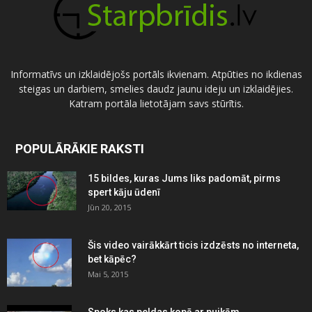
Informatīvs un izklaidējošs portāls ikvienam. Atpūties no ikdienas
steigas un darbiem, smelies daudz jaunu ideju un izklaidējies.
Katram portāla lietotājam savs stūrītis.
POPULĀRĀKIE RAKSTI
15 bildes, kuras Jums liks padomāt, pirms
spert kāju ūdenī
Jūn 20, 2015
Šis video vairākkārt ticis izdzēsts no interneta,
bet kāpēc?
Mai 5, 2015