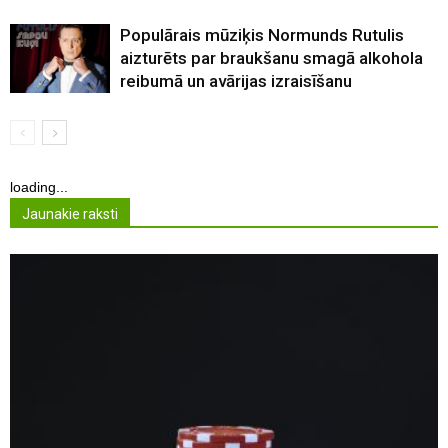
Populārais mūziķis Normunds Rutulis
aizturēts par braukšanu smagā alkohola
reibumā un avārijas izraisīšanu
loading...
Jaunakie raksti