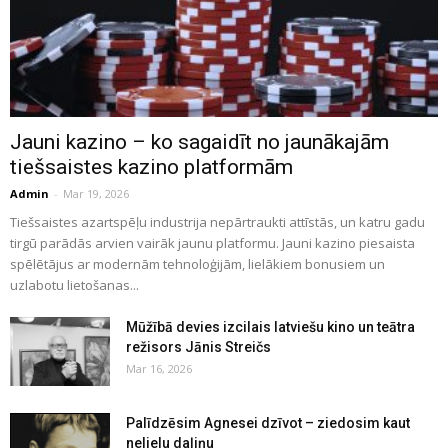
Jauni kazino – ko sagaidīt no jaunākajām
tiešsaistes kazino platformām
Admin
-
Mar 19, 2026
Tiešsaistes azartspēļu industrija nepārtraukti attīstās, un katru gadu
tirgū parādās arvien vairāk jaunu platformu. Jauni kazino piesaista
spēlētājus ar modernām tehnoloģijām, lielākiem bonusiem un
uzlabotu lietošanas...
Mūžībā devies izcilais latviešu kino un teātra
režisors Jānis Streičs
Mar 16, 2026
Palīdzēsim Agnesei dzīvot – ziedosim kaut
nelielu daļiņu