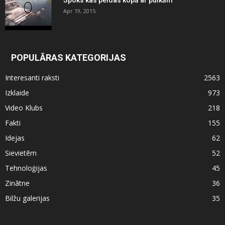
Spoks kas peldas kopā ar puikām
Apr 19, 2015
POPULĀRAS KATEGORIJAS
Interesanti raksti
2563
Izklaide
973
Video Klubs
218
Fakti
155
Idejas
62
Sievietēm
52
Tehnoloģijas
45
Zinātne
36
Bilžu galerijas
35