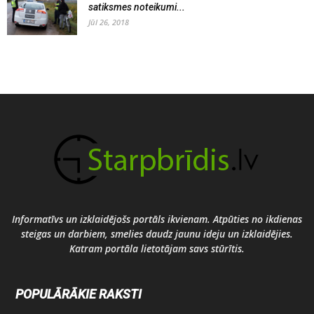
satiksmes noteikumi...
Jūl 26, 2018
Informatīvs un izklaidējošs portāls ikvienam. Atpūties no ikdienas
steigas un darbiem, smelies daudz jaunu ideju un izklaidējies.
Katram portāla lietotājam savs stūrītis.
POPULĀRĀKIE RAKSTI