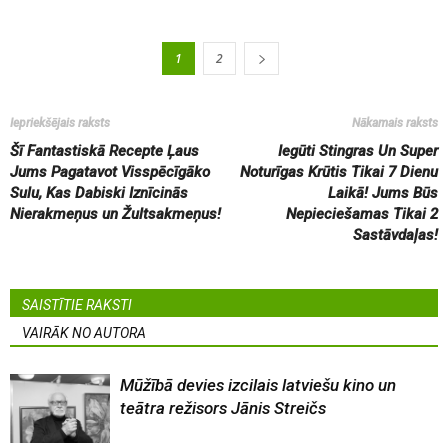
1
2
Iepriekšējais raksts
Nākamais raksts
Šī Fantastiskā Recepte Ļaus
Iegūti Stingras Un Super
Jums Pagatavot Visspēcīgāko
Noturīgas Krūtis Tikai 7 Dienu
Sulu, Kas Dabiski Iznīcinās
Laikā! Jums Būs
Nierakmeņus un Žultsakmeņus!
Nepieciešamas Tikai 2
Sastāvdaļas!
SAISTĪTIE RAKSTI
VAIRĀK NO AUTORA
Mūžībā devies izcilais latviešu kino un
teātra režisors Jānis Streičs