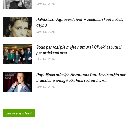
Mar 16, 2026
Palīdzēsim Agnesei dzīvot – ziedosim kaut nelielu
daļiņu
Mar 16, 2026
Sods par rozi pie mājas numura? Cilvēki sašutuši
par attieksmi pret...
Mar 16, 2026
Populārais mūziķis Normunds Rutulis aizturēts par
braukšanu smagā alkohola reibumā un...
Mar 16, 2026
Iesākam izlasīt