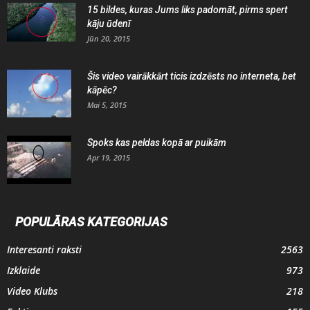
15 bildes, kuras Jums liks padomāt, pirms spert
kāju ūdenī
Jūn 20, 2015
Šis video vairākkārt ticis izdzēsts no interneta, bet
kāpēc?
Mai 5, 2015
Spoks kas peldas kopā ar puikām
Apr 19, 2015
POPULĀRAS KATEGORIJAS
Interesanti raksti
2563
Izklaide
973
Video Klubs
218