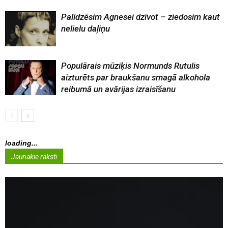
Palīdzēsim Agnesei dzīvot – ziedosim kaut
nelielu daļiņu
Populārais mūziķis Normunds Rutulis
aizturēts par braukšanu smagā alkohola
reibumā un avārijas izraisīšanu
loading...
Jaunakie raksti