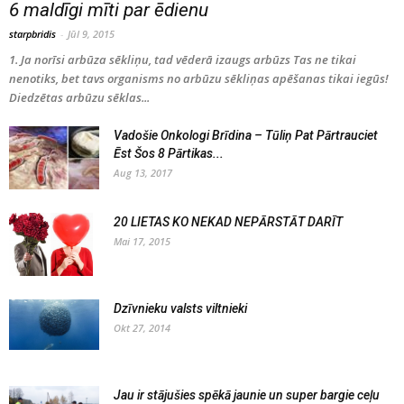
6 maldīgi mīti par ēdienu
starpbridis
-
Jūl 9, 2015
1. Ja norīsi arbūza sēkliņu, tad vēderā izaugs arbūzs Tas ne tikai
nenotiks, bet tavs organisms no arbūzu sēkliņas apēšanas tikai iegūs!
Diedzētas arbūzu sēklas...
Vadošie Onkologi Brīdina – Tūliņ Pat Pārtrauciet
Ēst Šos 8 Pārtikas...
Aug 13, 2017
20 LIETAS KO NEKAD NEPĀRSTĀT DARĪT
Mai 17, 2015
Dzīvnieku valsts viltnieki
Okt 27, 2014
Jau ir stājušies spēkā jaunie un super bargie ceļu