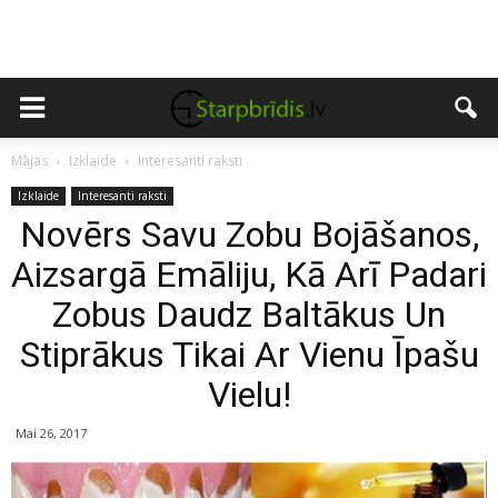
Mājas
Izklaide
Interesanti raksti
Izklaide
Interesanti raksti
Novērs Savu Zobu Bojāšanos,
Aizsargā Emāliju, Kā Arī Padari
Zobus Daudz Baltākus Un
Stiprākus Tikai Ar Vienu Īpašu
Vielu!
Mai 26, 2017