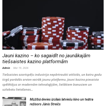
Jauni kazino – ko sagaidīt no jaunākajām
tiešsaistes kazino platformām
Admin
-
Mar 19, 2026
Tiešsaistes azartspēļu industrija nepārtraukti attīstās, un katru gadu
tirgū parādās arvien vairāk jaunu platformu. Jauni kazino piesaista
spēlētājus ar modernām tehnoloģijām, lielākiem bonusiem un
uzlabotu lietošanas...
Mūžībā devies izcilais latviešu kino un teātra
režisors Jānis Streičs