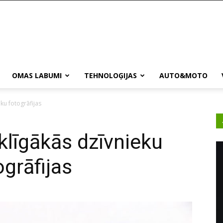
OMAS LABUMI
TEHNOLOĢIJAS
AUTO&MOTO
ku fotogrāfijas
līgākās dzīvnieku
ogrāfijas