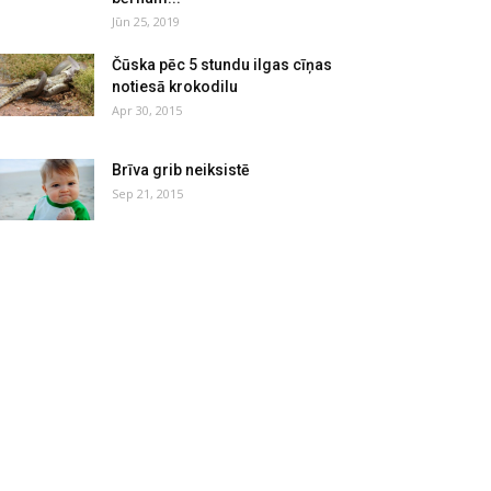
Jūn 25, 2019
Čūska pēc 5 stundu ilgas cīņas
notiesā krokodilu
Apr 30, 2015
Brīva grib neiksistē
Sep 21, 2015