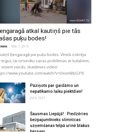
engaragā atkal kautiņš pie tās
ašas puķu bodes!
dmin
-
Mai 7, 2015
utiņš Ķengaragā pie puķu bodes. Vīrieši izskrēja
 tirgus, lai izrisinātu savas problēmas ar kulakiem,
 viņiem veicās, skatāmies video!
tps://www.youtube.com/watch?v=I2exmBbG3TE
Paziņots par gaidāmo un
nepatīkamo laiku piektdien!
Jūl 8, 2021
Šausmas Liepājā! : Piedzēries
bezpajumtnieks slimnīcas
uzņemšanas telpā urinē blakus
bērnam...