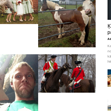
Ķ
p
A
Ka
no
kā
ht