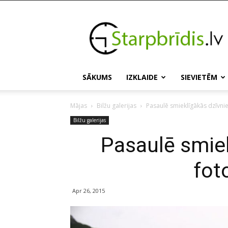
Starpbridis.lv
SĀKUMS
IZKLAIDE
SIEVIETĒM
Mājas
Bilžu galerijas
Pasaulē smieklīgākās dzīvnie
Bilžu galerijas
Pasaulē smiek
fot
Apr 26, 2015