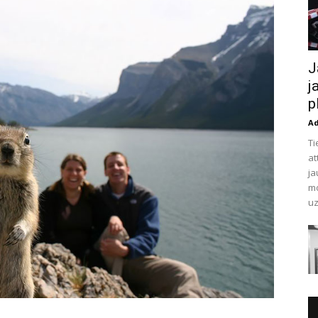
J
j
p
A
Ti
at
ja
mo
uz