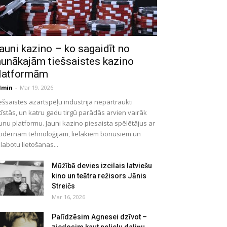
auni kazino – ko sagaidīt no
aunākajām tiešsaistes kazino
latformām
dmin
-
Mar 19, 2026
ešsaistes azartspēļu industrija nepārtraukti
tīstās, un katru gadu tirgū parādās arvien vairāk
unu platformu. Jauni kazino piesaista spēlētājus ar
dernām tehnoloģijām, lielākiem bonusiem un
labotu lietošanas...
Mūžībā devies izcilais latviešu
kino un teātra režisors Jānis
Streičs
Mar 16, 2026
Palīdzēsim Agnesei dzīvot –