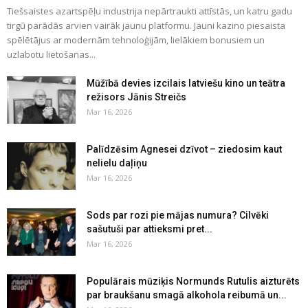
Tiešsaistes azartspēļu industrija nepārtraukti attīstās, un katru gadu
tirgū parādās arvien vairāk jaunu platformu. Jauni kazino piesaista
spēlētājus ar modernām tehnoloģijām, lielākiem bonusiem un
uzlabotu lietošanas...
Mūžībā devies izcilais latviešu kino un teātra
režisors Jānis Streičs
Mar 16, 2026
Palīdzēsim Agnesei dzīvot – ziedosim kaut
nelielu daļiņu
Mar 16, 2026
Sods par rozi pie mājas numura? Cilvēki
sašutuši par attieksmi pret...
Mar 16, 2026
Populārais mūziķis Normunds Rutulis aizturēts
par braukšanu smagā alkohola reibumā un...