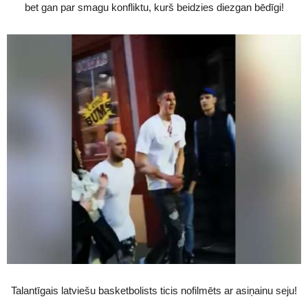
bet gan par smagu konfliktu, kurš beidzies diezgan bēdīgi!
Talantīgais latviešu basketbolists ticis nofilmēts ar asiņainu seju!