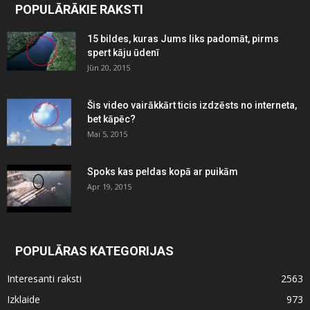
POPULĀRĀKIE RAKSTI
15 bildes, kuras Jums liks padomāt, pirms
spert kāju ūdenī
Jūn 20, 2015
Šis video vairākkārt ticis izdzēsts no interneta,
bet kāpēc?
Mai 5, 2015
Spoks kas peldas kopā ar puikām
Apr 19, 2015
POPULĀRAS KATEGORIJAS
Interesanti raksti
2563
Izklaide
973