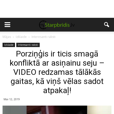
Mājas
Izklaide
Interesanti raksti
Izklaide
Interesanti raksti
Porziņģis ir ticis smagā
konfliktā ar asiņainu seju –
VIDEO redzamas tālākās
gaitas, kā viņš vēlas sadot
atpakaļ!
Mai 12, 2019