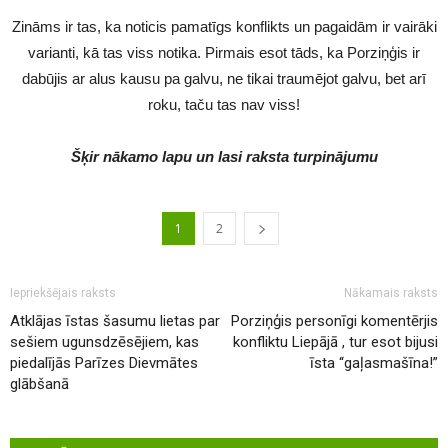
Zināms ir tas, ka noticis pamatīgs konflikts un pagaidām ir vairāki
varianti, kā tas viss notika. Pirmais esot tāds, ka Porziņģis ir
dabūjis ar alus kausu pa galvu, ne tikai traumējot galvu, bet arī
roku, taču tas nav viss!
Šķir nākamo lapu un lasi raksta turpinājumu
1
2
Iepriekšējais raksts
Nākamais raksts
Atklājas īstas šasumu lietas par
Porziņģis personīgi komentērjis
sešiem ugunsdzēsējiem, kas
konfliktu Liepājā , tur esot bijusi
piedalījās Parīzes Dievmātes
īsta “gaļasmašīna!”
glābšanā