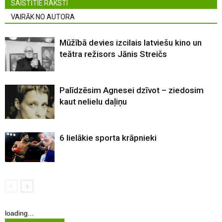
SAISTĪTIE RAKSTI
VAIRĀK NO AUTORA
Mūžībā devies izcilais latviešu kino un
teātra režisors Jānis Streičs
Palīdzēsim Agnesei dzīvot – ziedosim
kaut nelielu daļiņu
6 lielākie sporta krāpnieki
loading...