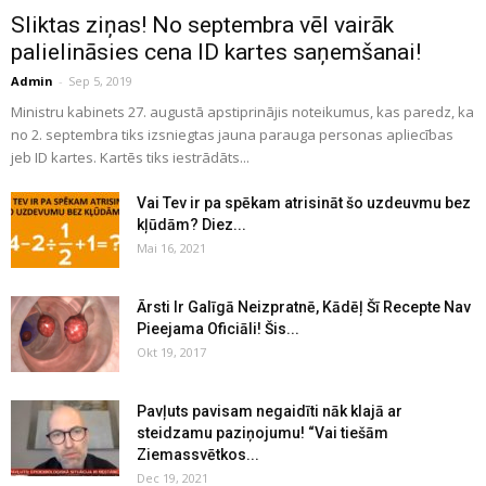
Sliktas ziņas! No septembra vēl vairāk
palielināsies cena ID kartes saņemšanai!
Admin
-
Sep 5, 2019
Ministru kabinets 27. augustā apstiprinājis noteikumus, kas paredz, ka
no 2. septembra tiks izsniegtas jauna parauga personas apliecības
jeb ID kartes. Kartēs tiks iestrādāts...
Vai Tev ir pa spēkam atrisināt šo uzdeuvmu bez
kļūdām? Diez...
Mai 16, 2021
Ārsti Ir Galīgā Neizpratnē, Kādēļ Šī Recepte Nav
Pieejama Oficiāli! Šis...
Okt 19, 2017
Pavļuts pavisam negaidīti nāk klajā ar
steidzamu paziņojumu! “Vai tiešām
Ziemassvētkos...
Dec 19, 2021