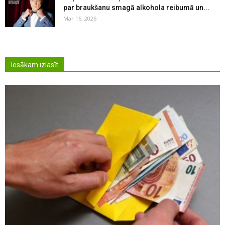
par braukšanu smagā alkohola reibumā un...
Mar 16, 2026
Iesākam izlasīt