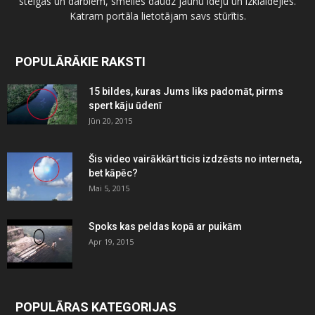
steigas un darbiem, smelies daudz jaunu ideju un izklaidējies.
Katram portāla lietotājam savs stūrītis.
POPULĀRĀKIE RAKSTI
15 bildes, kuras Jums liks padomāt, pirms
spert kāju ūdenī
Jūn 20, 2015
Šis video vairākkārt ticis izdzēsts no interneta,
bet kāpēc?
Mai 5, 2015
Spoks kas peldas kopā ar puikām
Apr 19, 2015
POPULĀRAS KATEGORIJAS