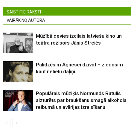
SAISTĪTIE RAKSTI
VAIRĀK NO AUTORA
Mūžībā devies izcilais latviešu kino un
teātra režisors Jānis Streičs
Palīdzēsim Agnesei dzīvot – ziedosim
kaut nelielu daļiņu
Populārais mūziķis Normunds Rutulis
aizturēts par braukšanu smagā alkohola
reibumā un avārijas izraisīšanu