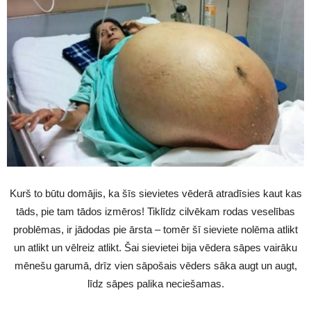
Kurš to būtu domājis, ka šīs sievietes vēderā atradīsies kaut kas
tāds, pie tam tādos izmēros! Tiklīdz cilvēkam rodas veselības
problēmas, ir jādodas pie ārsta – tomēr šī sieviete nolēma atlikt
un atlikt un vēlreiz atlikt. Šai sievietei bija vēdera sāpes vairāku
mēnešu garumā, drīz vien sāpošais vēders sāka augt un augt,
līdz sāpes palika neciešamas.