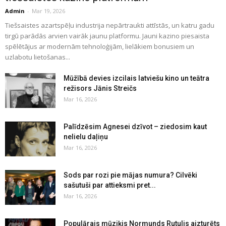
Admin
-
Mar 19, 2026
Tiešsaistes azartspēļu industrija nepārtraukti attīstās, un katru gadu
tirgū parādās arvien vairāk jaunu platformu. Jauni kazino piesaista
spēlētājus ar modernām tehnoloģijām, lielākiem bonusiem un
uzlabotu lietošanas...
Mūžībā devies izcilais latviešu kino un teātra
režisors Jānis Streičs
Mar 16, 2026
Palīdzēsim Agnesei dzīvot – ziedosim kaut
nelielu daļiņu
Mar 16, 2026
Sods par rozi pie mājas numura? Cilvēki
sašutuši par attieksmi pret...
Mar 16, 2026
Populārais mūziķis Normunds Rutulis aizturēts