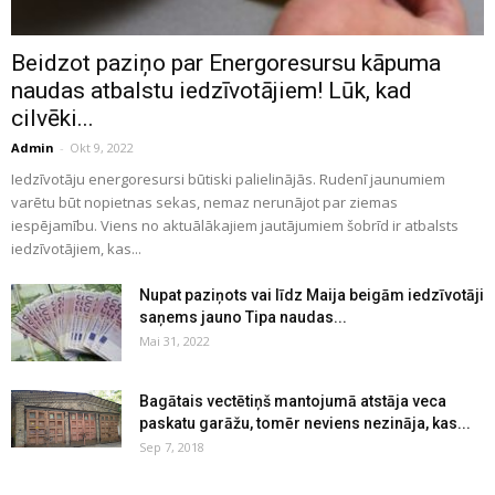
Beidzot paziņo par Energoresursu kāpuma
naudas atbalstu iedzīvotājiem! Lūk, kad
cilvēki...
Admin
-
Okt 9, 2022
Iedzīvotāju energoresursi būtiski palielinājās. Rudenī jaunumiem
varētu būt nopietnas sekas, nemaz nerunājot par ziemas
iespējamību. Viens no aktuālākajiem jautājumiem šobrīd ir atbalsts
iedzīvotājiem, kas...
Nupat paziņots vai līdz Maija beigām iedzīvotāji
saņems jauno Tipa naudas...
Mai 31, 2022
Bagātais vectētiņš mantojumā atstāja veca
paskatu garāžu, tomēr neviens nezināja, kas...
Sep 7, 2018