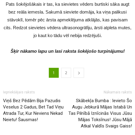
Pats šokējošākais ir tas, ka sievietes vēders burtiski sāka augt
bez reāla iemesla. Sakumā sieviete domāja, ka viņa palikusi
stāvoklī, tomēr pēc ārsta apmeklējuma atklājās, kas pavisam
cits. Redzot sievietes vēdera ultrasonogrāfiju, ārsti atpleta mutes,
jo kaut ko tādu vēl nebija redzējuši.
Šķir nākamo lapu un lasi raksta šokējošo turpinājumu!
1
2
Iepriekšējais raksts
Nākamais raksts
Viņš Bez Pēdām Bija Pazudis
Skābekļa Bumba : Ievieto Šo
Veselus 2 Gadus, Bet Tad Viņu
Augu Jebkurā Mājas Istabā Un
Atrada Tur, Kur Neviens Nekad
Tas Pilnībā Iznīcinās Visus Jūsu
Neietu! Šausmas!
Mājas Toksīnus! Jūsu Mājā
Atkal Valdīs Svaigs Gaiss!