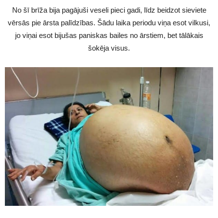
No šī brīža bija pagājuši veseli pieci gadi, līdz beidzot sieviete
vērsās pie ārsta palīdzības. Šādu laika periodu viņa esot vilkusi,
jo viņai esot bijušas paniskas bailes no ārstiem, bet tālākais
šokēja visus.