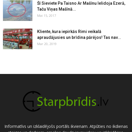
Šī Sieviete Pa Taisno Ar Mašīnu Ielidoja Ezerā,
Taču Viņas Mašīnā...
Mai 15, 2017
Kliente, kura iepirkās Rimi veikalā
apraudājusies un brīdina pārējos! Tas nav...
Mar 20, 2019
Informatīvs un izklaidējošs portāls ikvienam. Atpūties no ikdienas