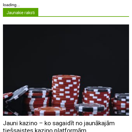
loading...
Jaunakie raksti
Jauni kazino – ko sagaidīt no jaunākajām
tiešsaistes kazino platformām