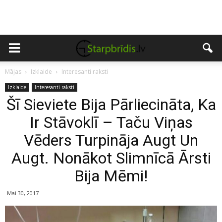
Mājas
Izklaide
Interesanti raksti
Izklaide
Interesanti raksti
Šī Sieviete Bija Pārliecināta, Ka
Ir Stāvoklī – Taču Viņas
Vēders Turpināja Augt Un
Augt. Nonākot Slimnīcā Ārsti
Bija Mēmi!
Mai 30, 2017