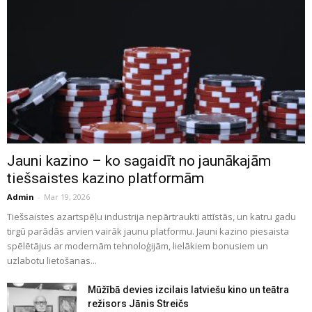
Jauni kazino – ko sagaidīt no jaunākajām
tiešsaistes kazino platformām
Admin
-
Mar 19, 2026
Tiešsaistes azartspēļu industrija nepārtraukti attīstās, un katru gadu
tirgū parādās arvien vairāk jaunu platformu. Jauni kazino piesaista
spēlētājus ar modernām tehnoloģijām, lielākiem bonusiem un
uzlabotu lietošanas...
Mūžībā devies izcilais latviešu kino un teātra
režisors Jānis Streičs