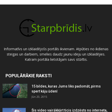
Informatīvs un izklaidējošs portāls ikvienam. Atpūties no ikdienas
steigas un darbiem, smelies daudz jaunu ideju un izklaidējies.
Katram portāla lietotājam savs stūrītis.
POPULĀRĀKIE RAKSTI
15 bildes, kuras Jums liks padomāt, pirms
spert kāju ūdenī
Jūn 20, 2015
Šis video vairākkārt ticis izdzēsts no interneta,