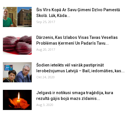
Šis Vīrs Kopā Ar Savu Ģimeni Dzīvo Pamestā
Skolā. Lūk, Kāda...
Sep 25, 2017
Dārzenis, Kas Izlabos Visas Tavas Veselīas
Problēmas Ķermenī Un Padarīs Tavu...
Aug 20, 2017
Šodien ieteikts vēl vairāk pastiprināt
Ierobežojumus Latvijā – Bail, iedomāties, kas...
Okt 24, 2020
Jelgavā ir notikusi smaga traģēdija, kura
rezultā gājis bojā mazs zīdainis...
Aug 3, 2020