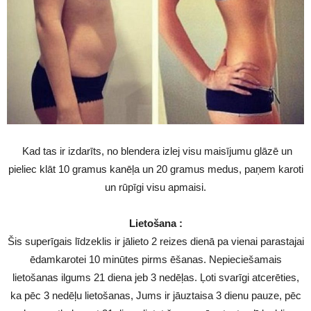
Kad tas ir izdarīts, no blendera izlej visu maisījumu glāzē un
pieliec klāt 10 gramus kanēļa un 20 gramus medus, paņem karoti
un rūpīgi visu apmaisi.
Lietošana :
Šis superīgais līdzeklis ir jālieto 2 reizes dienā pa vienai parastajai
ēdamkarotei 10 minūtes pirms ēšanas. Nepieciešamais
lietošanas ilgums 21 diena jeb 3 nedēļas. Ļoti svarīgi atcerēties,
ka pēc 3 nedēļu lietošanas, Jums ir jāuztaisa 3 dienu pauze, pēc