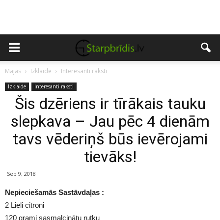
Mājas
Izklaide
Interesanti raksti
Izklaide
Interesanti raksti
Šis dzēriens ir tīrākais tauku
slepkava – Jau pēc 4 dienām
tavs vēderiņš būs ievērojami
tievāks!
Sep 9, 2018
Nepieciešamās Sastāvdaļas :
2 Lieli citroni
120 grami sasmalcinātu rutku