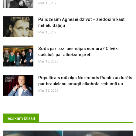
Mar 16, 2026
Palīdzēsim Agnesei dzīvot – ziedosim kaut
nelielu daļiņu
Mar 16, 2026
Sods par rozi pie mājas numura? Cilvēki
sašutuši par attieksmi pret...
Mar 16, 2026
Populārais mūziķis Normunds Rutulis aizturēts
par braukšanu smagā alkohola reibumā un...
Mar 16, 2026
Iesākam izlasīt