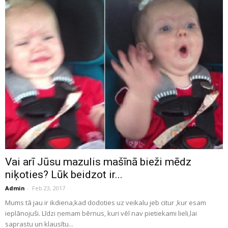
Vai arī Jūsu mazulis mašīnā bieži mēdz
niķoties? Lūk beidzot ir...
Admin
-
Feb 23, 2017
Mums tā jau ir ikdiena,kad dodoties uz veikalu jeb citur ,kur esam
ieplānojuši. Līdzi ņemam bērnus, kuri vēl nav pietiekami lieli,lai
saprastu un klausītu...