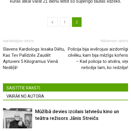
kuras atkal varat 21 dienu lietot šo superīgo tautas līdzekli.
1
2
Iepriekšējais raksts
Nākamais raksts
Slavens Kardiologs Iesaka Diētu,
Policija bija ievērojusi aizdomīgi
Kas Tev Palīdzēs Zaudēt
cilvēku, kam bija milzīgs koferis
Aptuveni 5 Kilogramus Vienā
– Kad policija to atvēra, viņi
Nedēļā!
neticēja tam, ko redzēja!
SAISTĪTIE RAKSTI
VAIRĀK NO AUTORA
Mūžībā devies izcilais latviešu kino un
teātra režisors Jānis Streičs