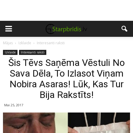
Mājas
Izklaide
Interesanti raksti
Izklaide
Interesanti raksti
Šis Tēvs Saņēma Vēstuli No
Sava Dēla, To Izlasot Viņam
Nobira Asaras! Lūk, Kas Tur
Bija Rakstīts!
Mai 25, 2017