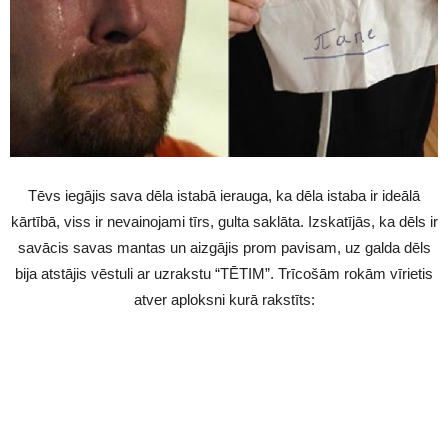
Tēvs iegājis sava dēla istabā ierauga, ka dēla istaba ir ideālā
kārtībā, viss ir nevainojami tīrs, gulta saklāta. Izskatījās, ka dēls ir
savācis savas mantas un aizgājis prom pavisam, uz galda dēls
bija atstājis vēstuli ar uzrakstu “TĒTIM”. Trīcošām rokām vīrietis
atver aploksni kurā rakstīts: