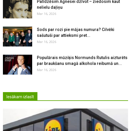
Palīdzēsim Agnesei dzīvot – ziedosim kaut
nelielu daļiņu
Mar 16, 2026
Sods par rozi pie mājas numura? Cilvēki
sašutuši par attieksmi pret...
Mar 16, 2026
Populārais mūziķis Normunds Rutulis aizturēts
par braukšanu smagā alkohola reibumā un...
Mar 16, 2026
Iesākam izlasīt