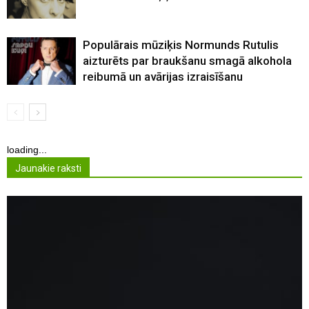
Populārais mūziķis Normunds Rutulis
aizturēts par braukšanu smagā alkohola
reibumā un avārijas izraisīšanu
loading...
Jaunakie raksti