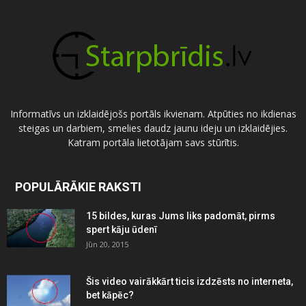
Informatīvs un izklaidējošs portāls ikvienam. Atpūties no ikdienas
steigas un darbiem, smelies daudz jaunu ideju un izklaidējies.
Katram portāla lietotājam savs stūrītis.
POPULĀRĀKIE RAKSTI
15 bildes, kuras Jums liks padomāt, pirms
spert kāju ūdenī
Jūn 20, 2015
Šis video vairākkārt ticis izdzēsts no interneta,
bet kāpēc?