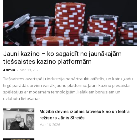
Jauni kazino – ko sagaidīt no jaunākajām
tiešsaistes kazino platformām
Admin
-
Mar 19, 2026
Tiešsaistes azartspēļu industrija nepārtraukti attīstās, un katru gadu
tirgū parādās arvien vairāk jaunu platformu. Jauni kazino piesaista
spēlētājus ar modernām tehnoloģijām, lielākiem bonusiem un
uzlabotu lietošanas...
Mūžībā devies izcilais latviešu kino un teātra
režisors Jānis Streičs
Mar 16, 2026