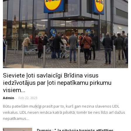
Sieviete ļoti savlaicīgi Brīdina visus
iedzīvotājus par ļoti nepatīkamu pirkumu
visiem...
Admin
-
Feb 22, 2023
Būtu patiešām muļķīgi prasīt par to, kurš gan nezina slavenos LIDL
veikalus. LIDL nesen ienāca katrā pilsētā; tomēr tie nes līdzi arī dažus
nepatīkamus...
Dumpis : “Ja situācija turpinās attīstīties