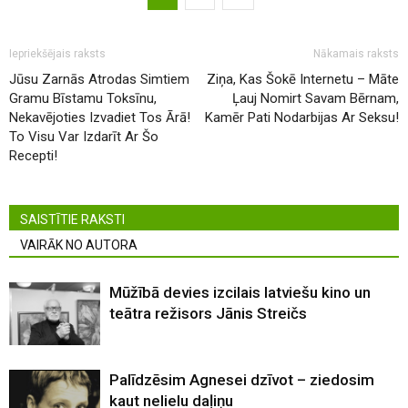
Iepriekšējais raksts
Nākamais raksts
Jūsu Zarnās Atrodas Simtiem
Ziņa, Kas Šokē Internetu – Māte
Gramu Bīstamu Toksīnu,
Ļauj Nomirt Savam Bērnam,
Nekavējoties Izvadiet Tos Ārā!
Kamēr Pati Nodarbijas Ar Seksu!
To Visu Var Izdarīt Ar Šo
Recepti!
SAISTĪTIE RAKSTI
VAIRĀK NO AUTORA
Mūžībā devies izcilais latviešu kino un
teātra režisors Jānis Streičs
Palīdzēsim Agnesei dzīvot – ziedosim
kaut nelielu daļiņu