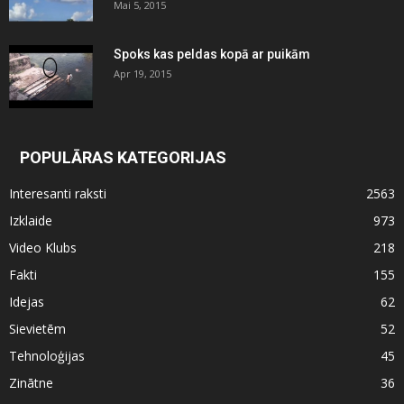
Mai 5, 2015
Spoks kas peldas kopā ar puikām
Apr 19, 2015
POPULĀRAS KATEGORIJAS
Interesanti raksti
2563
Izklaide
973
Video Klubs
218
Fakti
155
Idejas
62
Sievietēm
52
Tehnoloģijas
45
Zinātne
36