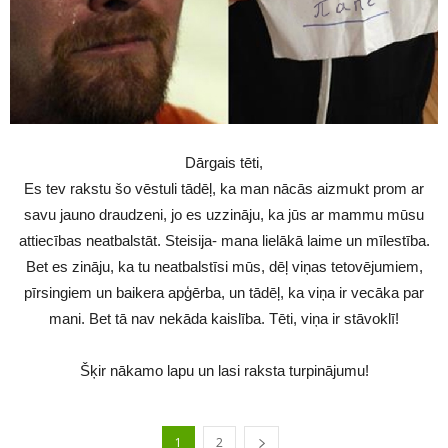
Dārgais tēti,
Es tev rakstu šo vēstuli tādēļ, ka man nācās aizmukt prom ar
savu jauno draudzeni, jo es uzzināju, ka jūs ar mammu mūsu
attiecības neatbalstāt. Steisija- mana lielākā laime un mīlestība.
Bet es zināju, ka tu neatbalstīsi mūs, dēļ viņas tetovējumiem,
pīrsingiem un baikera apģērba, un tādēļ, ka viņa ir vecāka par
mani. Bet tā nav nekāda kaislība. Tēti, viņa ir stāvoklī!
Šķir nākamo lapu un lasi raksta turpinājumu!
1
2