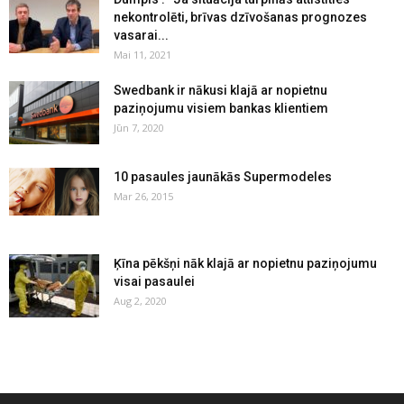
nekontrolēti, brīvas dzīvošanas prognozes
vasarai...
Mai 11, 2021
Swedbank ir nākusi klajā ar nopietnu
paziņojumu visiem bankas klientiem
Jūn 7, 2020
10 pasaules jaunākās Supermodeles
Mar 26, 2015
Ķīna pēkšņi nāk klajā ar nopietnu paziņojumu
visai pasaulei
Aug 2, 2020