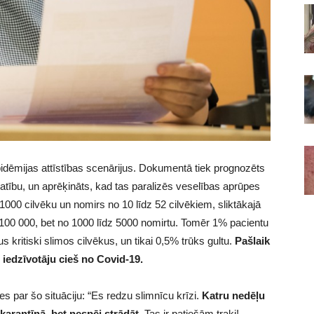
pidēmijas attīstības scenārijus. Dokumentā tiek prognozēts
latību, un aprēķināts, kad tas paralizēs veselības aprūpes
1000 cilvēku un nomirs no 10 līdz 52 cilvēkiem, sliktākajā
 100 000, bet no 1000 līdz 5000 nomirtu. Tomēr 1% pacientu
 kritiski slimos cilvēkus, un tikai 0,5% trūks gultu.
Pašlaik
s iedzīvotāju cieš no Covid-19.
ies par šo situāciju: “Es redzu slimnīcu krīzi.
Katru nedēļu
i karantīnā, bet nespēj strādāt.
Tas ir patiešām traki!