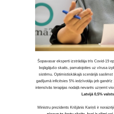
Šopavasar eksperti izstrādāja trīs Covid-19 e
bojāgājušo skaits, pamatojoties uz vīrusa izp
sistēmu. Optimistiskākajā scenārijā saslimst 
gadījumā inficēsies 5% iedzīvotāju jeb gandrīz
intensīvās terapijas nodaļā nevarēs uzņemt visus
Latvijā 0,5% valst
Ministru prezidents Krišjānis Kariņš ir noraizēj
pieaug to ārstu skaits, kuri ir slimi va