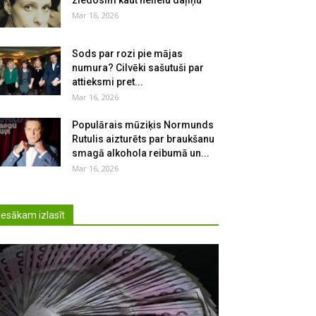
ziedosim kaut nelielu daļiņu
Mar 16, 2026
Sods par rozi pie mājas
numura? Cilvēki sašutuši par
attieksmi pret...
Mar 16, 2026
Populārais mūziķis Normunds
Rutulis aizturēts par braukšanu
smagā alkohola reibumā un...
Mar 16, 2026
Iesākam izlasīt