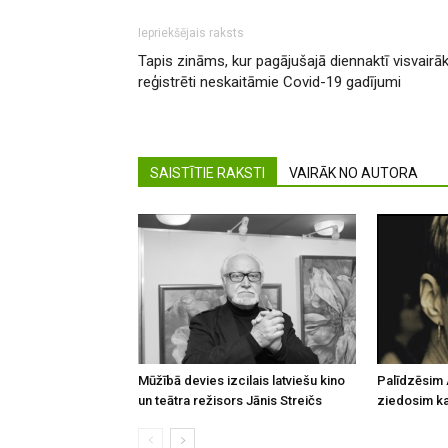
Iepriekšējais raksts
Tapis zināms, kur pagājušajā diennaktī visvairā
reģistrēti neskaitāmie Covid-19 gadījumi
SAISTĪTIE RAKSTI
VAIRĀK NO AUTORA
Mūžībā devies izcilais latviešu kino
Palīdzēsim 
un teātra režisors Jānis Streičs
ziedosim kau