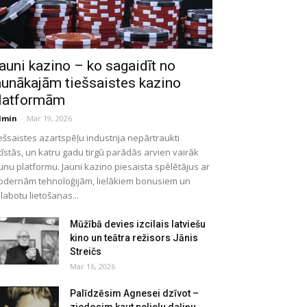
auni kazino – ko sagaidīt no
aunākajām tiešsaistes kazino
latformām
dmin
-
Mar 19, 2026
ešsaistes azartspēļu industrija nepārtraukti
tīstās, un katru gadu tirgū parādās arvien vairāk
unu platformu. Jauni kazino piesaista spēlētājus ar
dernām tehnoloģijām, lielākiem bonusiem un
labotu lietošanas...
Mūžībā devies izcilais latviešu
kino un teātra režisors Jānis
Streičs
Mar 16, 2026
Palīdzēsim Agnesei dzīvot –