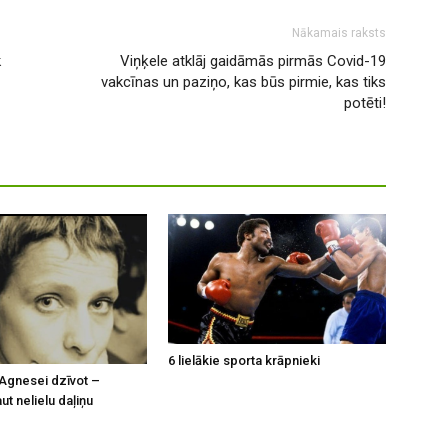
Nākamais raksts
k
Viņķele atklāj gaidāmās pirmās Covid-19
vakcīnas un paziņo, kas būs pirmie, kas tiks
potēti!
6 lielākie sporta krāpnieki
Agnesei dzīvot –
t nelielu daļiņu