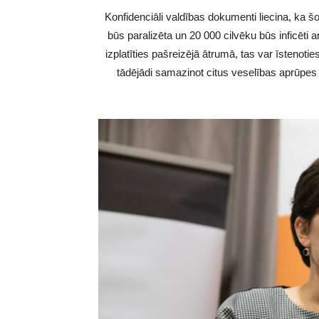
Konfidenciāli valdības dokumenti liecina, ka š
būs paralizēta un 20 000 cilvēku būs inficēti a
izplatīties pašreizējā ātrumā, tas var īstenoti
tādējādi samazinot citus veselības aprūpes p