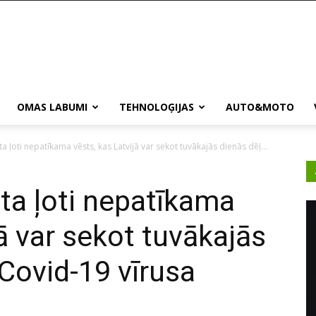
OMAS LABUMI
TEHNOLOĢIJAS
AUTO&MOTO
 ļoti nepatīkama vēsts, kas Latvijā var sekot tuvākajās dienās dēļ...
ta ļoti nepatīkama
jā var sekot tuvākajās
 Covid-19 vīrusa