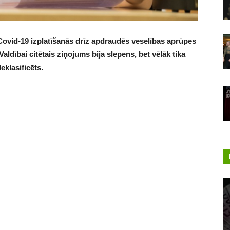
Covid-19 izplatīšanās drīz apdraudēs veselības aprūpes
Valdībai citētais ziņojums bija slepens, bet vēlāk tika
eklasificēts.