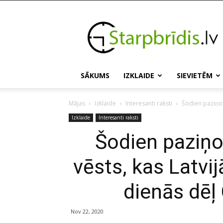
Starpbridis.lv
SĀKUMS
IZKLAIDE
SIEVIETĒM
Mājas
Izklaide
Interesanti raksti
Šodien paziņota
Izklaide
Interesanti raksti
Šodien paziņo
vēsts, kas Latvi
dienās dēļ
Nov 22, 2020