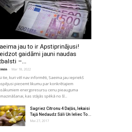
aeima jau to ir Apstiprinājusi!
eidzot gaidāmi jauni naudas
tbalsti –...
dmin
-
Mar 18, 2022
si tie, kuri vēl nav informēti, Saeima jau iepriekš
spējusi pieņemt likumu par konkrētajiem
asākumiem energoresursu cenu pieauguma
mazināšanai, kas stājās spēkā no šī...
Sagriez Citronu 4 Daļās, Iekaisi
Tajā Nedaudz Sāli Un Ieliec To...
Mai 27, 2017