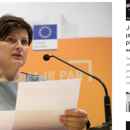
J
j
p
A
Ti
at
ja
mo
uz