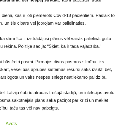
s dienā, kas ir ļoti piemērots Covid-19 pacientiem. Pašlaik to
m, un šis cipars vēl joprojām var palielināties.
a slimnīca ir izstrādājusi plānus vēl vairāk palielināt gultu
rēķina. Politiķe sacīja: “Šķiet, ka ir tāda vajadzība.”
i būs četri posmi. Pirmajos divos posmos slimība tiks
eškārt, veselības aprūpes sistēmas resursi sāks izsīkt, bet,
ārslogota un vairs nespēs sniegt neatliekamo palīdzību.
 Latvija šobrīd atrodas trešajā stadijā, un infekcijas avotu
 posmā sākotnējais plāns sāka paziņot par krīzi un meklēt
zību, taču tas vēl nav pabeigts.
Avots