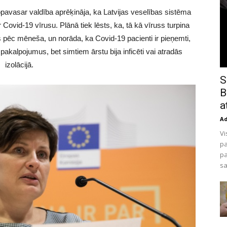
opavasar valdība aprēķināja, ka Latvijas veselības sistēma
r Covid-19 vīrusu. Plānā tiek lēsts, ka, tā kā vīruss turpina
es pēc mēneša, un norāda, ka Covid-19 pacienti ir pieņemti,
akalpojumus, bet simtiem ārstu bija inficēti vai atradās
izolācijā.
S
B
a
A
Vi
pa
p
sa