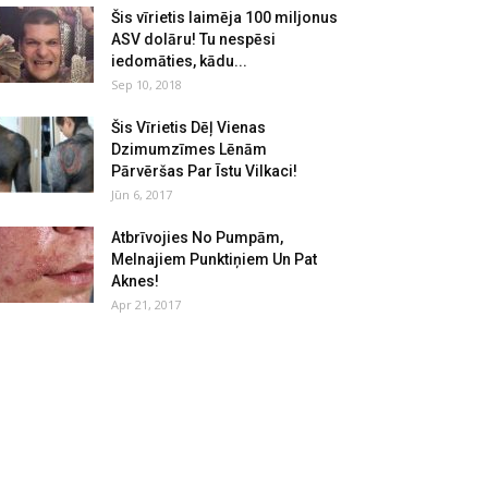
Šis vīrietis laimēja 100 miljonus
ASV dolāru! Tu nespēsi
iedomāties, kādu...
Sep 10, 2018
Šis Vīrietis Dēļ Vienas
Dzimumzīmes Lēnām
Pārvēršas Par Īstu Vilkaci!
Jūn 6, 2017
Atbrīvojies No Pumpām,
Melnajiem Punktiņiem Un Pat
Aknes!
Apr 21, 2017