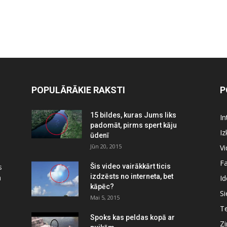
POPULĀRĀKIE RAKSTI
P
15 bildes, kuras Jums liks
In
padomāt, pirms spert kāju
Iz
ūdenī
Jūn 20, 2015
Vi
Fa
s
Šis video vairākkārt ticis
izdzēsts no interneta, bet
a
Id
kāpēc?
Si
Mai 5, 2015
Te
Spoks kas peldas kopā ar
Zi