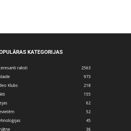
OPULĀRAS KATEGORIJAS
teresanti raksti
2563
klaide
973
deo Klubs
218
kti
155
ejas
62
evietēm
52
hnoloģijas
45
nātne
36