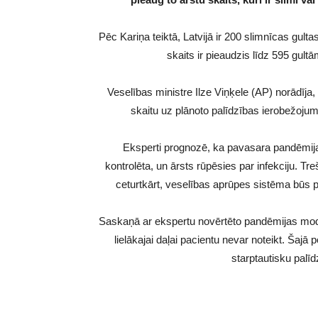
Pēc Kariņa teiktā, Latvijā ir 200 slimnīcas gulta
skaits ir pieaudzis līdz 595 gultā
Veselības ministre Ilze Viņķele (AP) norādīja, k
skaitu uz plānoto palīdzības ierobežojumu 
Eksperti prognozē, ka pavasara pandēmija
kontrolēta, un ārsts rūpēsies par infekciju. Tr
ceturtkārt, veselības aprūpes sistēma būs p
Saskaņā ar ekspertu novērtēto pandēmijas modeli
lielākajai daļai pacientu nevar noteikt. Šajā
starptautisku palīd